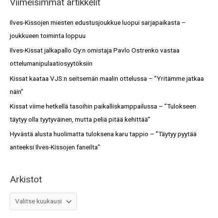
Viimeisimmät artikkelit
r
s
c
Ilves-Kissojen miesten edustusjoukkue luopui sarjapaikasta –
t
h
joukkueen toiminta loppuu
o
f
Ilves-Kissat jalkapallo Oy:n omistaja Pavlo Ostrenko vastaa
t
o
ottelumanipulaatiosyytöksiin
r
Kissat kaataa VJS:n seitsemän maalin ottelussa – ”Yritämme jatkaa
:
näin”
Kissat viime hetkellä tasoihin paikalliskamppailussa – ”Tulokseen
täytyy olla tyytyväinen, mutta peliä pitää kehittää”
Hyvästä alusta huolimatta tuloksena karu tappio – ”Täytyy pyytää
anteeksi Ilves-Kissojen faneilta”
Arkistot