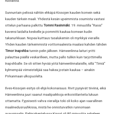
nuolaista.
Sunnuntain pelissä nähtiin ehkäpä Kissojen kauden komein sekä
kauden tärkein maali. Yhdestä kesän upeimmista osumista vastasi
ottelun parhaana palkittu
Tommi Rasinmäki
. 19. minuutilla ”Rassi”
kavensi laidalta keskelle ja pommitti kaukaa komean kudin
takanurkkaan. Nopea kuittaus tasalukemiin oli myrkkyä vieraille.
Yhden kauden tärkeimmistä voittomaaleista maalasi kahden tähden
Timor Inapshba
tunnin pelin jälkeen. Hämeenlinna-laituri yritti
palauttaa päällä veskarilleen, mutta pallo tulikin kuin tarjottimella
Inapshballe. Se oli sitten hyvää yötä hämeenlinnalaisille, sillä ”Timiä”
kylmempää viimeistelijää saa hakea jostain kaukaa – ainakin
Pirkanmaan ulkopuolelta.
Ilves-Kissojen esitys oli ehjä kokonaisuus. Rivit pysyivät tiiviinä, eikä
Hämeenlinna juuri saanut maalipaikkoja erikoistilanteita lukuun
ottamatta. Fyysisesti vahva vierailija toki oli koko ajan vaarallinen
maalinedusruuhkissa, mistä he onnistuivatkin runnomaan
avausmaalin. Pelinrakentelussa Kissat oli 80 minuuttia askeleen