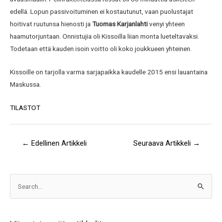
edellä. Lopun passivoituminen ei kostautunut, vaan puolustajat
hoitivat ruutunsa hienosti ja
Tuomas Karjanlahti
venyi yhteen
haamutorjuntaan. Onnistujia oli Kissoilla liian monta lueteltavaksi.
Todetaan että kauden isoin voitto oli koko joukkueen yhteinen.
Kissoille on tarjolla varma sarjapaikka kaudelle 2015 ensi lauantaina
Maskussa.
TILASTOT
←
Edellinen Artikkeli
Seuraava Artikkeli
→
A
S
r
e
k
a
i