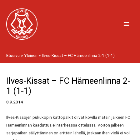
Siirry
Pääv
sisältöön
Etusivu
Yleinen
Ilves-Kissat – FC Hämeenlinna 2-1 (1-1)
Artikkelien
Ilves-Kissat – FC Hämeenlinna 2-
selaus
1 (1-1)
8.9.2014
Ilves-Kissojen pukukopin kattopalkit olivat kovilla matsin jälkeen FC
Hämeenlinnan kaaduttua elintärkeässä ottelussa. Voiton jälkeen
sarjapaikan säilyttäminen on erittäin lähellä, joskaan ihan vielä ei voi