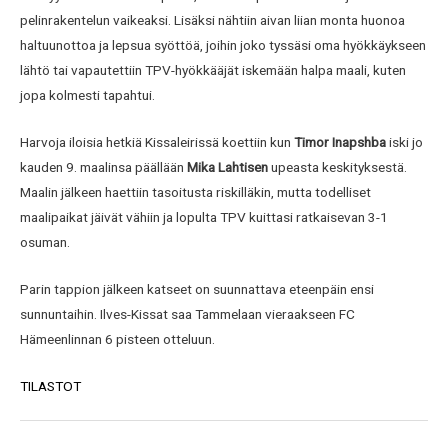
pelinrakentelun vaikeaksi. Lisäksi nähtiin aivan liian monta huonoa
haltuunottoa ja lepsua syöttöä, joihin joko tyssäsi oma hyökkäykseen
lähtö tai vapautettiin TPV-hyökkääjät iskemään halpa maali, kuten
jopa kolmesti tapahtui.
Harvoja iloisia hetkiä Kissaleirissä koettiin kun
Timor Inapshba
iski jo
kauden 9. maalinsa päällään
Mika Lahtisen
upeasta keskityksestä.
Maalin jälkeen haettiin tasoitusta riskilläkin, mutta todelliset
maalipaikat jäivät vähiin ja lopulta TPV kuittasi ratkaisevan 3-1
osuman.
Parin tappion jälkeen katseet on suunnattava eteenpäin ensi
sunnuntaihin. Ilves-Kissat saa Tammelaan vieraakseen FC
Hämeenlinnan 6 pisteen otteluun.
TILASTOT