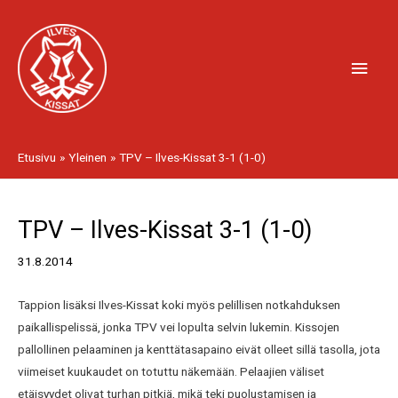
Siirry
Pääv
sisältöön
Etusivu
Yleinen
TPV – Ilves-Kissat 3-1 (1-0)
Artikkelien
TPV – Ilves-Kissat 3-1 (1-0)
selaus
31.8.2014
Tappion lisäksi Ilves-Kissat koki myös pelillisen notkahduksen
paikallispelissä, jonka TPV vei lopulta selvin lukemin. Kissojen
pallollinen pelaaminen ja kenttätasapaino eivät olleet sillä tasolla, jota
viimeiset kuukaudet on totuttu näkemään. Pelaajien väliset
etäisyydet olivat turhan pitkiä, mikä teki puolustamisen ja