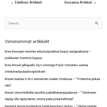
←
Edellinen Artikkeli
Seuraava Artikkeli
→
A
S
r
e
k
a
i
Viimeisimmät artikkelit
r
s
c
Ilves-Kissojen miesten edustusjoukkue luopui sarjapaikasta –
t
h
joukkueen toiminta loppuu
o
f
Ilves-Kissat jalkapallo Oy:n omistaja Pavlo Ostrenko vastaa
t
o
ottelumanipulaatiosyytöksiin
r
Kissat kaataa VJS:n seitsemän maalin ottelussa – ”Yritämme jatkaa
:
näin”
Kissat viime hetkellä tasoihin paikalliskamppailussa – ”Tulokseen
täytyy olla tyytyväinen, mutta peliä pitää kehittää”
Hyvästä alusta huolimatta tuloksena karu tappio – ”Täytyy pyytää