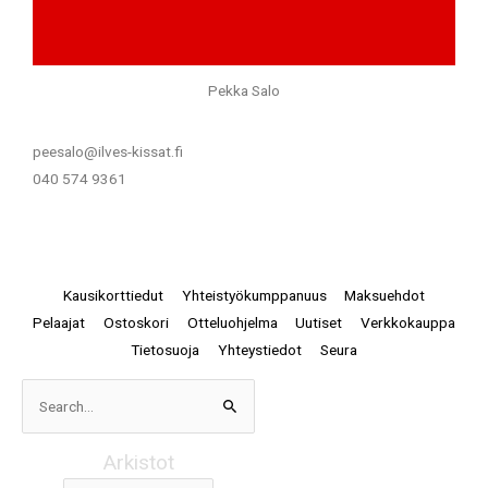
Pekka Salo
peesalo@ilves-kissat.fi
040 574 9361
Kausikorttiedut
Yhteistyökumppanuus
Maksuehdot
Pelaajat
Ostoskori
Otteluohjelma
Uutiset
Verkkokauppa
Tietosuoja
Yhteystiedot
Seura
Arkistot
Search
for:
Arkistot