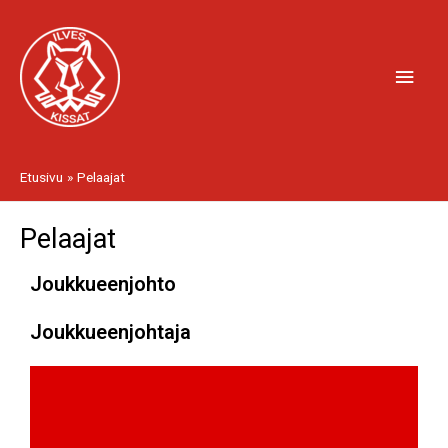
Siirry
Pääv
sisältöön
Etusivu
Pelaajat
Pelaajat
Joukkueenjohto
Joukkueenjohtaja