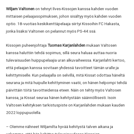
Wiljam Valtonen
on tehnyt Ilves-Kissojen kanssa kahden vuoden
mittaisen pelaajasopimuksen, johon sisältyy myös kahden vuoden
optio. 18-vuotias keskikenttäpelaaja siirtyi Kissoihin FC Hakasta,
jonka lisäksi Valtonen on pelannut myös PS-44:ssä.
Kissojen puheenjohtaja
Tuomas Karjanlahden
mukaan Valtosen
kanssa haluttiin tehdä sopimus, sillä seura haluaa auttaa nuoria
tulevaisuuden huippupelaajia uran alkuvaiheessa. Karjanlahti kertoo,
että pelaajan kanssa sovitaan yhdessä tavoitteet tämän uralle ja
kehittymiselle. Kun pelaajalla on selvillä, mitä Kissat odottaa häneltä
seurana ja mitä huipulle kehittyminen vaatii, on hänen helpompi tehdä
päivittäin töitä tavoitteidensa eteen. Näin on tehty myös Valtosen
kanssa, ja Kissat seuraa hänen kehitystään säännöllisesti. Isoin
Valtosen kehityksen tarkistuspiste on Karjanlahden mukaan kauden
2022 loppupuolella.
– Olemme nähneet Wiljamilta hyvää kehitystä talven aikana ja