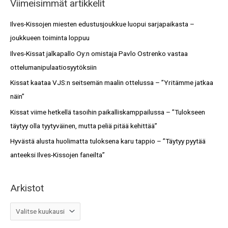
Viimeisimmät artikkelit
r
s
c
Ilves-Kissojen miesten edustusjoukkue luopui sarjapaikasta –
t
h
joukkueen toiminta loppuu
o
f
Ilves-Kissat jalkapallo Oy:n omistaja Pavlo Ostrenko vastaa
t
o
ottelumanipulaatiosyytöksiin
r
Kissat kaataa VJS:n seitsemän maalin ottelussa – ”Yritämme jatkaa
:
näin”
Kissat viime hetkellä tasoihin paikalliskamppailussa – ”Tulokseen
täytyy olla tyytyväinen, mutta peliä pitää kehittää”
Hyvästä alusta huolimatta tuloksena karu tappio – ”Täytyy pyytää
anteeksi Ilves-Kissojen faneilta”
Arkistot