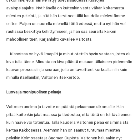
uskomme, että hän kehittyy tulevaisuudessa Kissojen
avainpelaajaksi. Nyt hänellä on kuitenkin vasta vähän kokemusta
miesten peleistä, ja sitä hän tarvitsee tällä kaudella mielestämme
eniten. Paljon on nuorella miehellä töitä edessä, mutta nyt hän voi
rauhassa keskittyä kehittymiseen, ja hän saa seuralta kaiken
mahdollisen tuen, Karjanlahti kuvailee Valtosta.
– Kissoissa on hyvä ilmapiiri ja minut otettiin hyvin vastaan, joten oli
kiva tulla tänne. Minusta on kiva päästä mukaan tällaiseen pidemmän
kaavan prosessiin ja seuraan, jolla on tavoitteet korkealla niin kuin
minulla itsellänikin, Valtonen itse kertoo.
Luova ja monipuolinen pelaaja
Valtosen unelma ja tavoite on päästä pelaamaan ulkomaille. Hän
pitää kuitenkin jalat maassa ja tiedostaa, että töitä on tehtävä ennen
kuin haave voi toteutua. Tällä kaudella Valtonen pelaa ensimmäistä
kertaa Kakkosessa. Aiemmin hän on saanut tuntumaa miesten
peleihin Kolmosesta ja Suomen Cupista. Valtonen haluaakin nyt