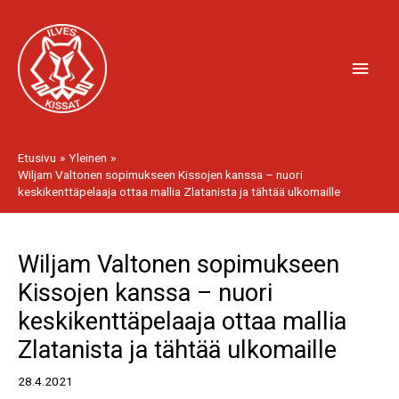
Siirry
Pääv
sisältöön
Etusivu
Yleinen
Wiljam Valtonen sopimukseen Kissojen kanssa – nuori
keskikenttäpelaaja ottaa mallia Zlatanista ja tähtää ulkomaille
Artikkelien
Wiljam Valtonen sopimukseen
selaus
Kissojen kanssa – nuori
keskikenttäpelaaja ottaa mallia
Zlatanista ja tähtää ulkomaille
28.4.2021