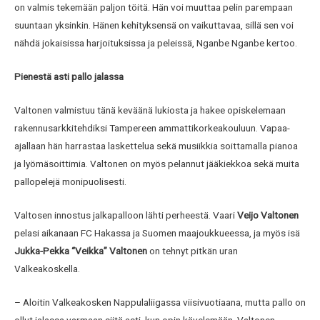
on valmis tekemään paljon töitä. Hän voi muuttaa pelin parempaan
suuntaan yksinkin. Hänen kehityksensä on vaikuttavaa, sillä sen voi
nähdä jokaisissa harjoituksissa ja peleissä, Nganbe Nganbe kertoo.
Pienestä asti pallo jalassa
Valtonen valmistuu tänä keväänä lukiosta ja hakee opiskelemaan
rakennusarkkitehdiksi Tampereen ammattikorkeakouluun. Vapaa-
ajallaan hän harrastaa laskettelua sekä musiikkia soittamalla pianoa
ja lyömäsoittimia. Valtonen on myös pelannut jääkiekkoa sekä muita
pallopelejä monipuolisesti.
Valtosen innostus jalkapalloon lähti perheestä. Vaari
Veijo Valtonen
pelasi aikanaan FC Hakassa ja Suomen maajoukkueessa, ja myös isä
Jukka-Pekka “Veikka” Valtonen
on tehnyt pitkän uran
Valkeakoskella.
– Aloitin Valkeakosken Nappulaliigassa viisivuotiaana, mutta pallo on
ollut jalassa varmaan siitä asti, kun opin kävelemään, Valtonen