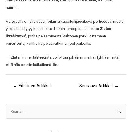
nauraa.
Valtosella on siis useampikin jalkapalloilijaesikuva perheessä, mutta
yksi lisää löytyy maailmalta. Hänen lempipelaajansa on
Zlatan
Ibrahimović
, jonka pelaamisesta Valtonen pyrkii ottamaan
vaikutteita, vaikka he pelaavatkin eri pelipaikoilla.
– Zlatanin mentaliteetista voi ottaa jokainen mallia. Tykkään siitä,
että hän on niin häikäilemätön.
←
Edellinen Artikkeli
Seuraava Artikkeli
→
A
S
r
e
k
a
i