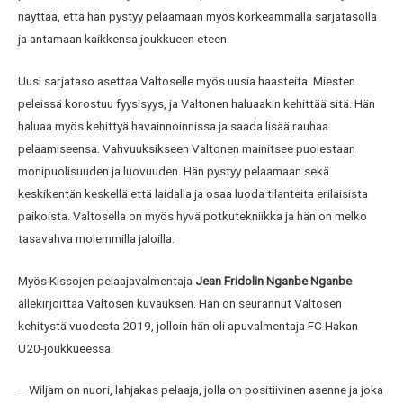
näyttää, että hän pystyy pelaamaan myös korkeammalla sarjatasolla
ja antamaan kaikkensa joukkueen eteen.
Uusi sarjataso asettaa Valtoselle myös uusia haasteita. Miesten
peleissä korostuu fyysisyys, ja Valtonen haluaakin kehittää sitä. Hän
haluaa myös kehittyä havainnoinnissa ja saada lisää rauhaa
pelaamiseensa. Vahvuuksikseen Valtonen mainitsee puolestaan
monipuolisuuden ja luovuuden. Hän pystyy pelaamaan sekä
keskikentän keskellä että laidalla ja osaa luoda tilanteita erilaisista
paikoista. Valtosella on myös hyvä potkutekniikka ja hän on melko
tasavahva molemmilla jaloilla.
Myös Kissojen pelaajavalmentaja
Jean Fridolin Nganbe Nganbe
allekirjoittaa Valtosen kuvauksen. Hän on seurannut Valtosen
kehitystä vuodesta 2019, jolloin hän oli apuvalmentaja FC Hakan
U20-joukkueessa.
– Wiljam on nuori, lahjakas pelaaja, jolla on positiivinen asenne ja joka