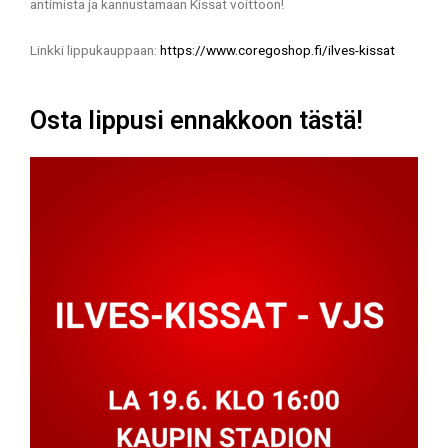
antimista ja kannustamaan Kissat voittoon!
Linkki lippukauppaan:
https://www.coregoshop.fi/ilves-kissat
Osta lippusi ennakkoon tästä!