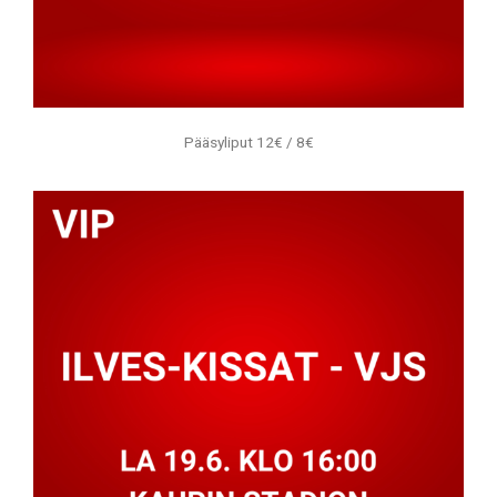
Pääsyliput 12€ / 8€