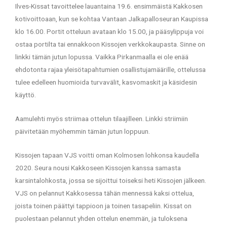
Ilves-Kissat tavoittelee lauantaina 19.6. ensimmäistä Kakkosen
kotivoittoaan, kun se kohtaa Vantaan Jalkapalloseuran Kaupissa
klo 16.00. Portit otteluun avataan klo 15.00, ja pääsylippuja voi
ostaa portilta tai ennakkoon Kissojen verkkokaupasta. Sinne on
linkki tämän jutun lopussa. Vaikka Pirkanmaalla ei ole enää
ehdotonta rajaa yleisötapahtumien osallistujamäärille, ottelussa
tulee edelleen huomioida turvavälit, kasvomaskit ja käsidesin
käyttö.
Aamulehti myös striimaa ottelun tilaajilleen. Linkki striimiin
päivitetään myöhemmin tämän jutun loppuun.
Kissojen tapaan VJS voitti oman Kolmosen lohkonsa kaudella
2020. Seura nousi Kakkoseen Kissojen kanssa samasta
karsintalohkosta, jossa se sijoittui toiseksi heti Kissojen jälkeen.
VJS on pelannut Kakkosessa tähän mennessä kaksi ottelua,
joista toinen päättyi tappioon ja toinen tasapeliin. Kissat on
puolestaan pelannut yhden ottelun enemmän, ja tuloksena