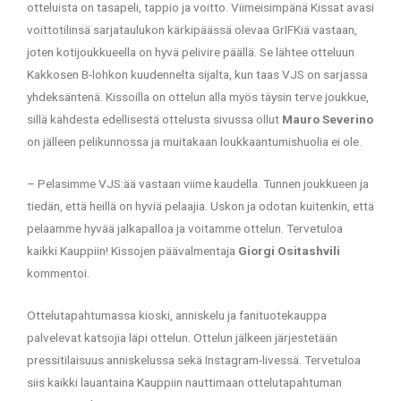
otteluista on tasapeli, tappio ja voitto. Viimeisimpänä Kissat avasi
voittotilinsä sarjataulukon kärkipäässä olevaa GrIFKiä vastaan,
joten kotijoukkueella on hyvä pelivire päällä. Se lähtee otteluun
Kakkosen B-lohkon kuudennelta sijalta, kun taas VJS on sarjassa
yhdeksäntenä. Kissoilla on ottelun alla myös täysin terve joukkue,
sillä kahdesta edellisestä ottelusta sivussa ollut
Mauro Severino
on jälleen pelikunnossa ja muitakaan loukkaantumishuolia ei ole.
– Pelasimme VJS:ää vastaan viime kaudella. Tunnen joukkueen ja
tiedän, että heillä on hyviä pelaajia. Uskon ja odotan kuitenkin, että
pelaamme hyvää jalkapalloa ja voitamme ottelun. Tervetuloa
kaikki Kauppiin! Kissojen päävalmentaja
Giorgi Ositashvili
kommentoi.
Ottelutapahtumassa kioski, anniskelu ja fanituotekauppa
palvelevat katsojia läpi ottelun. Ottelun jälkeen järjestetään
pressitilaisuus anniskelussa sekä Instagram-livessä. Tervetuloa
siis kaikki lauantaina Kauppiin nauttimaan ottelutapahtuman