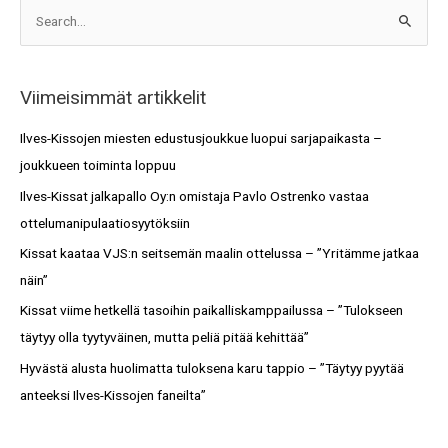
A
S
r
e
k
a
i
Viimeisimmät artikkelit
r
s
c
Ilves-Kissojen miesten edustusjoukkue luopui sarjapaikasta –
t
h
joukkueen toiminta loppuu
o
f
Ilves-Kissat jalkapallo Oy:n omistaja Pavlo Ostrenko vastaa
t
o
ottelumanipulaatiosyytöksiin
r
Kissat kaataa VJS:n seitsemän maalin ottelussa – ”Yritämme jatkaa
:
näin”
Kissat viime hetkellä tasoihin paikalliskamppailussa – ”Tulokseen
täytyy olla tyytyväinen, mutta peliä pitää kehittää”
Hyvästä alusta huolimatta tuloksena karu tappio – ”Täytyy pyytää
anteeksi Ilves-Kissojen faneilta”