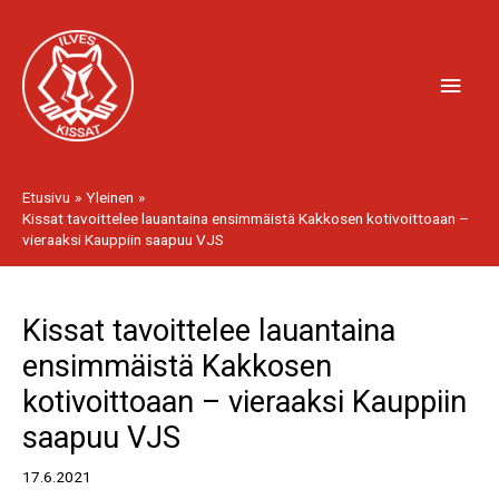
Siirry
Pääv
sisältöön
Etusivu
Yleinen
Kissat tavoittelee lauantaina ensimmäistä Kakkosen kotivoittoaan –
vieraaksi Kauppiin saapuu VJS
Artikkelien
Kissat tavoittelee lauantaina
selaus
ensimmäistä Kakkosen
kotivoittoaan – vieraaksi Kauppiin
saapuu VJS
17.6.2021