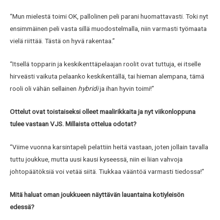
“Mun mielestä toimi OK, pallolinen peli parani huomattavasti. Toki nyt
ensimmäinen peli vasta sillä muodostelmalla, niin varmasti työmaata
vielä riittää. Tästä on hyvä rakentaa.”
“Itsellä topparin ja keskikenttäpelaajan roolit ovat tuttuja, ei itselle
hirveästi vaikuta pelaanko keskikentällä, tai hieman alempana, tämä
rooli oli vähän sellainen
hybridi
ja ihan hyvin toimi!”
Ottelut ovat toistaiseksi olleet maalirikkaita ja nyt viikonloppuna
tulee vastaan VJS. Millaista ottelua odotat?
“Viime vuonna karsintapeli pelattiin heitä vastaan, joten jollain tavalla
tuttu joukkue, mutta uusi kausi kyseessä, niin ei liian vahvoja
johtopäätöksiä voi vetää siitä. Tiukkaa vääntöä varmasti tiedossa!”
Mitä haluat oman joukkueen näyttävän lauantaina kotiyleisön
edessä?