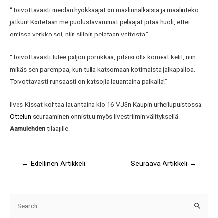
“Toivottavasti meidän hyökkääjät on maalinnälkäisiä ja maalinteko
jatkuu! Koitetaan me puolustavammat pelaajat pitää huoli, ettei
omissa verkko soi, niin silloin pelataan voitosta.”
“Toivottavasti tulee paljon porukkaa, pitäisi olla komeat kelit, niin
mikäs sen parempaa, kun tulla katsomaan kotimaista jalkapalloa.
Toivottavasti runsaasti on katsojia lauantaina paikalla!”
Ilves-Kissat kohtaa lauantaina klo 16 VJSn Kaupin urheilupuistossa.
Ottelun
seuraaminen onnistuu myös livestriimin välityksellä
Aamulehden
tilaajille.
←
Edellinen Artikkeli
Seuraava Artikkeli
→
A
S
r