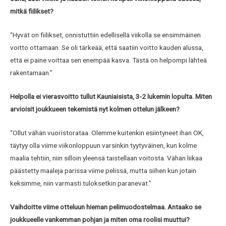
mitkä fiilikset?
“Hyvät on fiilikset, onnistuttiin edellisellä viikolla se ensimmäinen
voitto ottamaan. Se oli tärkeää, että saatiin voitto kauden alussa,
että ei paine voittaa sen enempää kasva. Tästä on helpompi lähteä
rakentamaan.”
Helpolla ei vierasvoitto tullut Kauniaisista, 3-2 lukemin lopulta. Miten
arvioisit joukkueen tekemistä nyt kolmen ottelun jälkeen?
“Ollut vähän vuoristorataa. Olemme kuitenkin esiintyneet ihan OK,
täytyy olla viime viikonloppuun varsinkin tyytyväinen, kun kolme
maalia tehtiin, niin silloin yleensä taistellaan voitosta. Vähän liikaa
päästetty maaleja parissa viime pelissä, mutta siihen kun jotain
keksimme, niin varmasti tuloksetkin paranevat.”
Vaihdoitte viime otteluun hieman pelimuodostelmaa. Antaako se
joukkueelle vankemman pohjan ja miten oma roolisi muuttui?