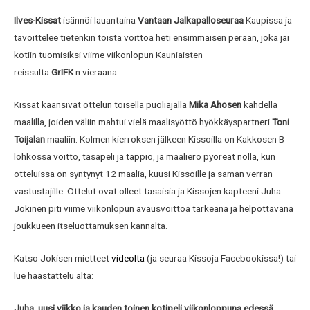
Ilves-Kissat
isännöi lauantaina
Vantaan Jalkapalloseuraa
Kaupissa ja
tavoittelee tietenkin toista voittoa heti ensimmäisen perään, joka jäi
kotiin tuomisiksi viime viikonlopun Kauniaisten
reissulta
GrIFK
:n vieraana.
Kissat käänsivät ottelun toisella puoliajalla
Mika Ahosen
kahdella
maalilla, joiden väliin mahtui vielä maalisyöttö hyökkäyspartneri
Toni
Toijalan
maaliin. Kolmen kierroksen jälkeen Kissoilla on Kakkosen B-
lohkossa voitto, tasapeli ja tappio, ja maaliero pyöreät nolla, kun
otteluissa on syntynyt 12 maalia, kuusi Kissoille ja saman verran
vastustajille. Ottelut ovat olleet tasaisia ja Kissojen kapteeni Juha
Jokinen piti viime viikonlopun avausvoittoa tärkeänä ja helpottavana
joukkueen itseluottamuksen kannalta.
Katso Jokisen mietteet
videolta
(ja seuraa Kissoja Facebookissa!) tai
lue haastattelu alta:
Juha, uusi viikko ja kauden toinen kotipeli viikonloppuna edessä,