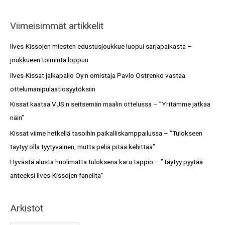
e
k
a
i
Viimeisimmät artikkelit
r
s
c
Ilves-Kissojen miesten edustusjoukkue luopui sarjapaikasta –
t
h
joukkueen toiminta loppuu
o
f
Ilves-Kissat jalkapallo Oy:n omistaja Pavlo Ostrenko vastaa
t
o
ottelumanipulaatiosyytöksiin
r
Kissat kaataa VJS:n seitsemän maalin ottelussa – ”Yritämme jatkaa
:
näin”
Kissat viime hetkellä tasoihin paikalliskamppailussa – ”Tulokseen
täytyy olla tyytyväinen, mutta peliä pitää kehittää”
Hyvästä alusta huolimatta tuloksena karu tappio – ”Täytyy pyytää
anteeksi Ilves-Kissojen faneilta”
Arkistot