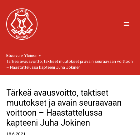
Siirry
Pääv
sisältöön
Etusivu
Yleinen
Tärkeä avausvoitto, taktiset muutokset ja avain seuraavaan voittoon
– Haastattelussa kapteeni Juha Jokinen
Artikkelien
Tärkeä avausvoitto, taktiset
selaus
muutokset ja avain seuraavaan
voittoon – Haastattelussa
kapteeni Juha Jokinen
18.6.2021