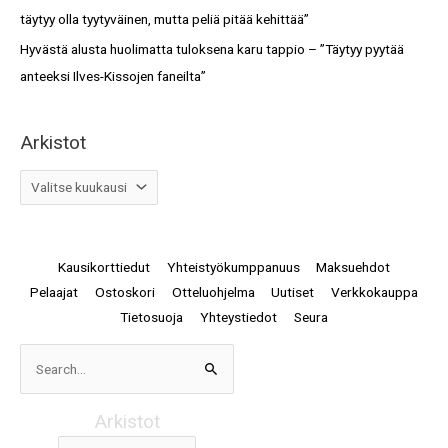
täytyy olla tyytyväinen, mutta peliä pitää kehittää”
Hyvästä alusta huolimatta tuloksena karu tappio – ”Täytyy pyytää
anteeksi Ilves-Kissojen faneilta”
Arkistot
Kausikorttiedut
Yhteistyökumppanuus
Maksuehdot
Pelaajat
Ostoskori
Otteluohjelma
Uutiset
Verkkokauppa
Tietosuoja
Yhteystiedot
Seura
Arkistot
Search
for:
Arkistot