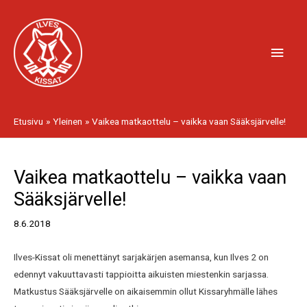
Siirry
Pääv
sisältöön
Etusivu
Yleinen
Vaikea matkaottelu – vaikka vaan Sääksjärvelle!
Artikkelien
Vaikea matkaottelu – vaikka vaan
selaus
Sääksjärvelle!
8.6.2018
Ilves-Kissat oli menettänyt sarjakärjen asemansa, kun Ilves 2 on
edennyt vakuuttavasti tappioitta aikuisten miestenkin sarjassa.
Matkustus Sääksjärvelle on aikaisemmin ollut Kissaryhmälle lähes