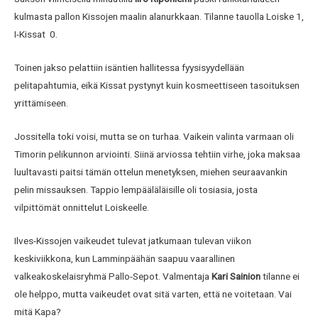
kulmasta pallon Kissojen maalin alanurkkaan. Tilanne tauolla Loiske 1,
I-Kissat 0.
Toinen jakso pelattiin isäntien hallitessa fyysisyydellään
pelitapahtumia, eikä Kissat pystynyt kuin kosmeettiseen tasoituksen
yrittämiseen.
Jossitella toki voisi, mutta se on turhaa. Vaikein valinta varmaan oli
Timorin pelikunnon arviointi. Siinä arviossa tehtiin virhe, joka maksaa
luultavasti paitsi tämän ottelun menetyksen, miehen seuraavankin
pelin missauksen. Tappio lempääläläisille oli tosiasia, josta
vilpittömät onnittelut Loiskeelle.
Ilves-Kissojen vaikeudet tulevat jatkumaan tulevan viikon
keskiviikkona, kun Lamminpäähän saapuu vaarallinen
valkeakoskelaisryhmä Pallo-Sepot. Valmentaja
Kari Sainion
tilanne ei
ole helppo, mutta vaikeudet ovat sitä varten, että ne voitetaan. Vai
mitä Kapa?