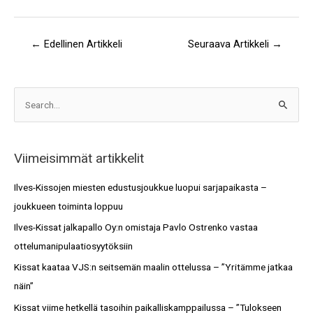
←
Edellinen Artikkeli
Seuraava Artikkeli
→
A
S
r
e
k
a
i
Viimeisimmät artikkelit
r
s
c
Ilves-Kissojen miesten edustusjoukkue luopui sarjapaikasta –
t
h
joukkueen toiminta loppuu
o
f
Ilves-Kissat jalkapallo Oy:n omistaja Pavlo Ostrenko vastaa
t
o
ottelumanipulaatiosyytöksiin
r
Kissat kaataa VJS:n seitsemän maalin ottelussa – ”Yritämme jatkaa
:
näin”
Kissat viime hetkellä tasoihin paikalliskamppailussa – ”Tulokseen