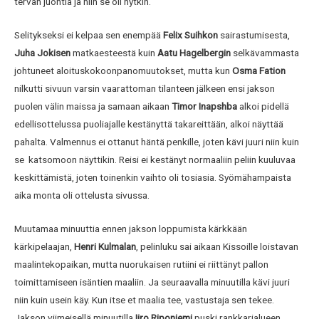
tervan juontia ja niin se oli nytkin.
Selitykseksi ei kelpaa sen enempää
Felix Suihkon
sairastumisesta,
Juha Jokisen
matkaesteestä kuin
Aatu Hagelbergin
selkävammasta
johtuneet aloituskokoonpanomuutokset, mutta kun
Osma Fation
nilkutti sivuun varsin vaarattoman tilanteen jälkeen ensi jakson
puolen välin maissa ja samaan aikaan
Timor Inapshba
alkoi pidellä
edellisottelussa puoliajalle kestänyttä takareittään, alkoi näyttää
pahalta. Valmennus ei ottanut häntä penkille, joten kävi juuri niin kuin
se katsomoon näyttikin. Reisi ei kestänyt normaaliin peliin kuuluvaa
keskittämistä, joten toinenkin vaihto oli tosiasia. Syömähampaista
aika monta oli ottelusta sivussa.
Muutamaa minuuttia ennen jakson loppumista kärkkään
kärkipelaajan,
Henri Kulmalan
, pelinluku sai aikaan Kissoille loistavan
maalintekopaikan, mutta nuorukaisen rutiini ei riittänyt pallon
toimittamiseen isäntien maaliin. Ja seuraavalla minuutilla kävi juuri
niin kuin usein käy. Kun itse et maalia tee, vastustaja sen tekee.
Jakson viimeisellä minuutilla
Iiro Riponiemi
puski rankkarialueen