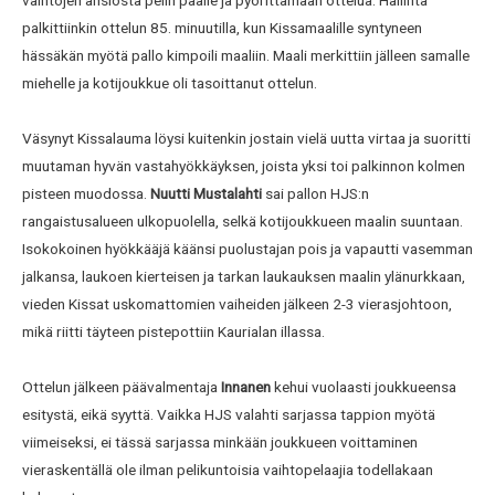
vaihtojen ansiosta pelin päälle ja pyörittämään ottelua. Hallinta
palkittiinkin ottelun 85. minuutilla, kun Kissamaalille syntyneen
hässäkän myötä pallo kimpoili maaliin. Maali merkittiin jälleen samalle
miehelle ja kotijoukkue oli tasoittanut ottelun.
Väsynyt Kissalauma löysi kuitenkin jostain vielä uutta virtaa ja suoritti
muutaman hyvän vastahyökkäyksen, joista yksi toi palkinnon kolmen
pisteen muodossa.
Nuutti Mustalahti
sai pallon HJS:n
rangaistusalueen ulkopuolella, selkä kotijoukkueen maalin suuntaan.
Isokokoinen hyökkääjä käänsi puolustajan pois ja vapautti vasemman
jalkansa, laukoen kierteisen ja tarkan laukauksen maalin ylänurkkaan,
vieden Kissat uskomattomien vaiheiden jälkeen 2-3 vierasjohtoon,
mikä riitti täyteen pistepottiin Kaurialan illassa.
Ottelun jälkeen päävalmentaja
Innanen
kehui vuolaasti joukkueensa
esitystä, eikä syyttä. Vaikka HJS valahti sarjassa tappion myötä
viimeiseksi, ei tässä sarjassa minkään joukkueen voittaminen
vieraskentällä ole ilman pelikuntoisia vaihtopelaajia todellakaan