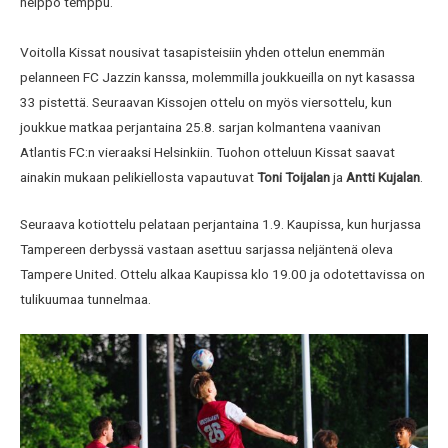
helppo temppu.
Voitolla Kissat nousivat tasapisteisiin yhden ottelun enemmän
pelanneen FC Jazzin kanssa, molemmilla joukkueilla on nyt kasassa
33 pistettä. Seuraavan Kissojen ottelu on myös viersottelu, kun
joukkue matkaa perjantaina 25.8. sarjan kolmantena vaanivan
Atlantis FC:n vieraaksi Helsinkiin. Tuohon otteluun Kissat saavat
ainakin mukaan pelikiellosta vapautuvat
Toni Toijalan
ja
Antti Kujalan
.
Seuraava kotiottelu pelataan perjantaina 1.9. Kaupissa, kun hurjassa
Tampereen derbyssä vastaan asettuu sarjassa neljäntenä oleva
Tampere United. Ottelu alkaa Kaupissa klo 19.00 ja odotettavissa on
tulikuumaa tunnelmaa.