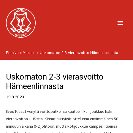
Siirry
Pääv
sisältöön
Etusivu
Yleinen
Uskomaton 2-3 vierasvoitto Hämeenlinnasta
Artikkelien
Uskomaton 2-3 vierasvoitto
selaus
Hämeenlinnasta
19.8.2023
Ilves-Kissat venytti voittoputkensa kuuteen, kun joukkue haki
vierasvoiton HJS:sta. Kissat siirtyivät ottelussa ensimmäisen 50
minuutin aikana 0-2 johtoon, mutta kotijoukkue kampesi itsensä