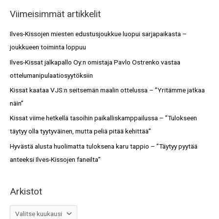
a
i
Viimeisimmät artikkelit
r
s
c
Ilves-Kissojen miesten edustusjoukkue luopui sarjapaikasta –
t
h
joukkueen toiminta loppuu
o
f
Ilves-Kissat jalkapallo Oy:n omistaja Pavlo Ostrenko vastaa
t
o
ottelumanipulaatiosyytöksiin
r
Kissat kaataa VJS:n seitsemän maalin ottelussa – ”Yritämme jatkaa
:
näin”
Kissat viime hetkellä tasoihin paikalliskamppailussa – ”Tulokseen
täytyy olla tyytyväinen, mutta peliä pitää kehittää”
Hyvästä alusta huolimatta tuloksena karu tappio – ”Täytyy pyytää
anteeksi Ilves-Kissojen faneilta”
Arkistot