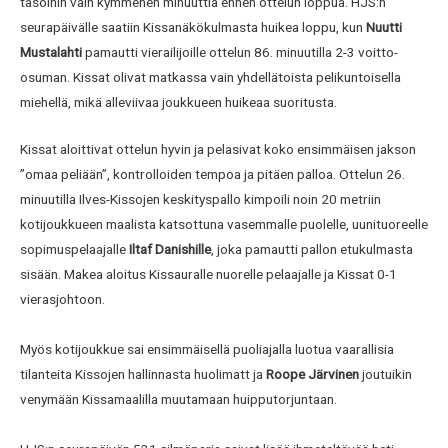
tasoihin vain kymmenen minuuttia ennen ottelun loppua. HJS:n
seurapäivälle saatiin Kissanäkökulmasta huikea loppu, kun
Nuutti
Mustalahti
pamautti vierailijoille ottelun 86. minuutilla 2-3 voitto-
osuman. Kissat olivat matkassa vain yhdellätoista pelikuntoisella
miehellä, mikä alleviivaa joukkueen huikeaa suoritusta.
Kissat aloittivat ottelun hyvin ja pelasivat koko ensimmäisen jakson
”omaa peliään”, kontrolloiden tempoa ja pitäen palloa. Ottelun 26.
minuutilla Ilves-Kissojen keskityspallo kimpoili noin 20 metriin
kotijoukkueen maalista katsottuna vasemmalle puolelle, uunituoreelle
sopimuspelaajalle
Iltaf Danishille
, joka pamautti pallon etukulmasta
sisään. Makea aloitus Kissauralle nuorelle pelaajalle ja Kissat 0-1
vierasjohtoon.
Myös kotijoukkue sai ensimmäisellä puoliajalla luotua vaarallisia
tilanteita Kissojen hallinnasta huolimatt ja
Roope Järvinen
joutuikin
venymään Kissamaalilla muutamaan huipputorjuntaan.