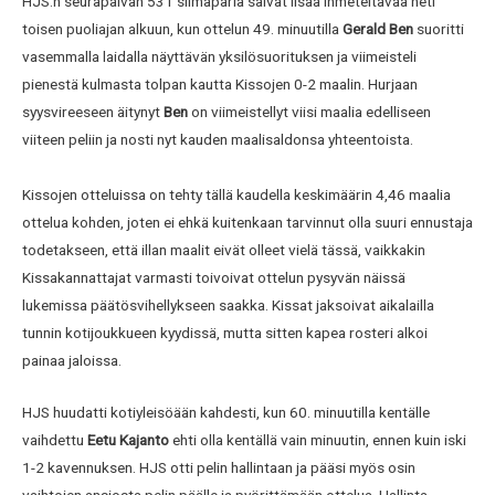
HJS:n seurapäivän 531 silmäparia saivat lisää ihmeteltävää heti
toisen puoliajan alkuun, kun ottelun 49. minuutilla
Gerald Ben
suoritti
vasemmalla laidalla näyttävän yksilösuorituksen ja viimeisteli
pienestä kulmasta tolpan kautta Kissojen 0-2 maalin. Hurjaan
syysvireeseen äitynyt
Ben
on viimeistellyt viisi maalia edelliseen
viiteen peliin ja nosti nyt kauden maalisaldonsa yhteentoista.
Kissojen otteluissa on tehty tällä kaudella keskimäärin 4,46 maalia
ottelua kohden, joten ei ehkä kuitenkaan tarvinnut olla suuri ennustaja
todetakseen, että illan maalit eivät olleet vielä tässä, vaikkakin
Kissakannattajat varmasti toivoivat ottelun pysyvän näissä
lukemissa päätösvihellykseen saakka. Kissat jaksoivat aikalailla
tunnin kotijoukkueen kyydissä, mutta sitten kapea rosteri alkoi
painaa jaloissa.
HJS huudatti kotiyleisöään kahdesti, kun 60. minuutilla kentälle
vaihdettu
Eetu Kajanto
ehti olla kentällä vain minuutin, ennen kuin iski
1-2 kavennuksen. HJS otti pelin hallintaan ja pääsi myös osin