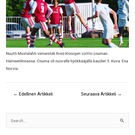
Nuutti Mustalahti viimeisteli Ilves-Kissojen voitto-osuman
Hämeenlinnassa. Osuma oli nuorelle hyökkääjälle kauden 5. Kuva: Esa
Norvia
←
Edellinen Artikkeli
Seuraava Artikkeli
→
A
S
r
e
k