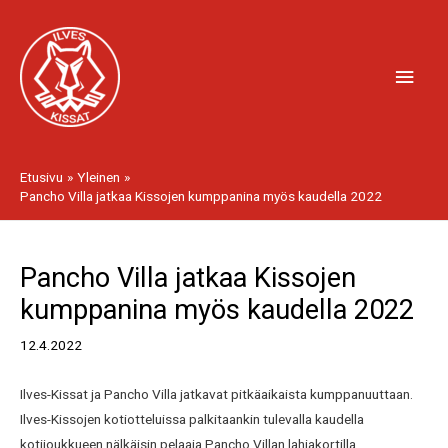
Siirry
Pääv
sisältöön
Etusivu
Yleinen
Pancho Villa jatkaa Kissojen kumppanina myös kaudella 2022
Artikkelien
Pancho Villa jatkaa Kissojen
selaus
kumppanina myös kaudella 2022
12.4.2022
Ilves-Kissat ja Pancho Villa jatkavat pitkäaikaista kumppanuuttaan.
Ilves-Kissojen kotiotteluissa palkitaankin tulevalla kaudella
kotijoukkueen nälkäisin pelaaja Pancho Villan lahjakortilla.