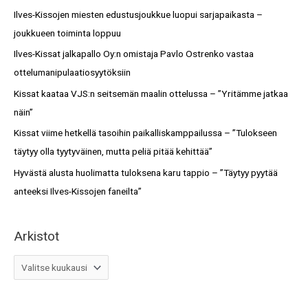
c
Ilves-Kissojen miesten edustusjoukkue luopui sarjapaikasta –
t
h
joukkueen toiminta loppuu
o
f
Ilves-Kissat jalkapallo Oy:n omistaja Pavlo Ostrenko vastaa
t
o
ottelumanipulaatiosyytöksiin
r
Kissat kaataa VJS:n seitsemän maalin ottelussa – ”Yritämme jatkaa
:
näin”
Kissat viime hetkellä tasoihin paikalliskamppailussa – ”Tulokseen
täytyy olla tyytyväinen, mutta peliä pitää kehittää”
Hyvästä alusta huolimatta tuloksena karu tappio – ”Täytyy pyytää
anteeksi Ilves-Kissojen faneilta”
Arkistot