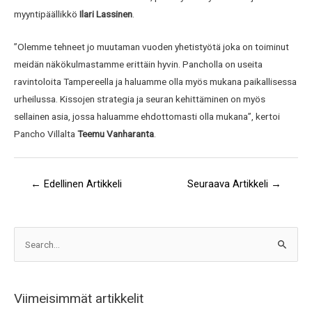
myyntipäällikkö
Ilari Lassinen
.
”Olemme tehneet jo muutaman vuoden yhetistyötä joka on toiminut
meidän näkökulmastamme erittäin hyvin. Pancholla on useita
ravintoloita Tampereella ja haluamme olla myös mukana paikallisessa
urheilussa. Kissojen strategia ja seuran kehittäminen on myös
sellainen asia, jossa haluamme ehdottomasti olla mukana”, kertoi
Pancho Villalta
Teemu Vanharanta
.
←
Edellinen Artikkeli
Seuraava Artikkeli
→
A
S
r
e
k
a
i
Viimeisimmät artikkelit
r
s