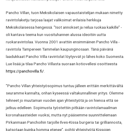
Pancho Villan, tuon Meksikolaisen vapaustaistelijan mukaan nimetty
ravintolaketju tarjoaa laajat valikoimat erilaisia herkkuja
Meksikolaisessa hengessä. ”Isot annokset ja reilua ruokaa kaikille” -
oli kantava teema kun vuosituhannen alussa ideoitiin uutta
ruokaravintolaa. Vuonna 2001 avattiin ensimmäinen Pancho Villa -
ravintola Tampereen Tammelan kaupunginosaan. Tänä päivänä
laadukkaat Pancho Villa ravintolat löytyvvät jo lähes koko Suomesta.
Lue lisää ja tilaa Pancho Villasta suoraan kotiovellesi osoitteesta
https://panchovilla.fi/
.
”Pancho Villan yhteistyösopimus tuntuu jälleen erittäin merkittävältä
seuramme kannalta, onhan kyseessä valtakunnallinen yritys. Olemme
tehneet jo muutaman vuoden ajan yhteistyötä ja on hienoa että se
jatkuu edelleen. Sopimusta työstettiin pitkään ravintolamaailman
koronahaasteiden vuoksi, mutta nyt pääsemme suunnittelemaan
Pirkanmaan Panchoihin tarjolle Ilves-Kissa burgeria tai grilliannosta,
katsotaan kuinka homma etenee”, pohtii yhteistyötä Kissojen