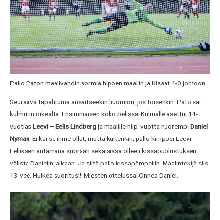
Pallo Paton maalivahdin sormia hipoen maaliin ja Kissat 4-0 johtoon.
Seuraava tapahtuma ansaitseekin huomion, jos toisenkin. Pato sai
kulmurin oikealta. Ensimmäisen koko pelissä. Kulmalle asettui 14-
vuotias
Leevi­ – Eelis
Lindberg
ja maalille hiipi vuotta nuorempi
Daniel
Nyman
. Ei kai se ihme ollut, mutta kuitenkin, pallo kimposi Leevi-
Eeliiksen antamana suoraan sekaisissa olleen kissapuolustuksen
välistä Danielin jalkaan. Ja siitä pallo kissapömpeliin. Maalintekijä siis
13-vee. Huikea suoritus!!! Miesten ottelussa. Onnea Daniel.