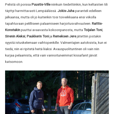
Pelistä oli poissa
Puustis-Ville
niinkuin tiedettiinkin, kun keltaisten tili
täyttyi harmittavasti Lempäälässä.
Jokis-Juha
paranteli edelleen
jalkaansa, mutta oli jo kuitenkin tosi toiveikkaana ensi viikolla
tapahtuvaan pelilliseen palaamiseen harjoitusvahvuuteen.
Raittis-
Konstakin
puuttui avaavasta kokoonpanosta, mutta
Toijalan Toni
,
Sirenin Aleksi
,
Paukkerin Toni
ja
Remeksen Jere
jätettiin jostakin
syystä istuskelemaan vaihtopenkille. Valmentajien aatoksista, kun ei
tiedä, niin ei ripitetä heitä liiaksi. Avauspuolituntinen oli vain niin
kurjaa pelaamista, että vain vannoituneimmat kissafanit jäivät
katsomoon.