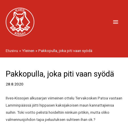
Siirry
Pääv
sisältöön
Etusivu
Yleinen
Pakkopulla, joka piti vaan syödä
Artikkelien
Pakkopulla, joka piti vaan syödä
selaus
28.8.2020
Ilves-Kissojen alkusarjan viimeinen ottelu Tervakosken Patoa vastaan
Lamminpäässä jätti hippasen kaksijakoisen maun kannattajiensa
suihin. Toki voitto pelistä hoideltiin niinkuin pitikin, mutta oliko
valmennusjohdon tapa peluutuksen suhteen ihan ok.?