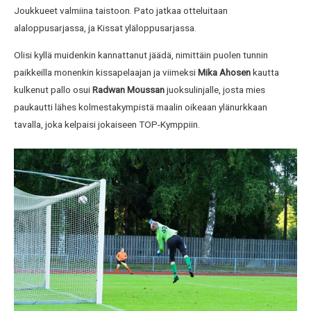
Joukkueet valmiina taistoon. Pato jatkaa otteluitaan
alaloppusarjassa, ja Kissat yläloppusarjassa.
Olisi kyllä muidenkin kannattanut jäädä, nimittäin puolen tunnin
paikkeilla monenkin kissapelaajan ja viimeksi
Mika Ahosen
kautta
kulkenut pallo osui
Radwan Moussan
juoksulinjalle, josta mies
paukautti lähes kolmestakympistä maalin oikeaan ylänurkkaan
tavalla, joka kelpaisi jokaiseen TOP-Kymppiin.