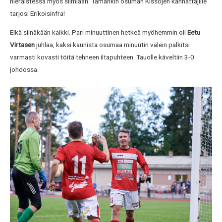
hieraistessa myös silmiään. Tämänkin osuman Kissojen kannattajille
tarjosi Erikoisinfra!
Eikä siinäkään kaikki. Pari minuuttinen hetkeä myöhemmin oli
Eetu
Virtasen
juhlaa, kaksi kaunista osumaa minuutin välein palkitsi
varmasti kovasti töitä tehneen iltapuhteen. Tauolle käveltiin 3-0
johdossa.