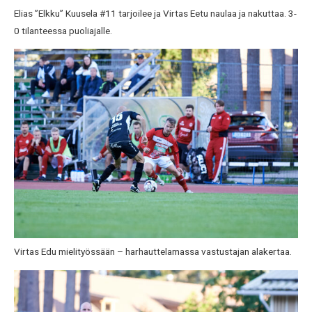
Elias ”Elkku” Kuusela #11 tarjoilee ja Virtas Eetu naulaa ja nakuttaa. 3-
0 tilanteessa puoliajalle.
Virtas Edu mielityössään – harhauttelamassa vastustajan alakertaa.