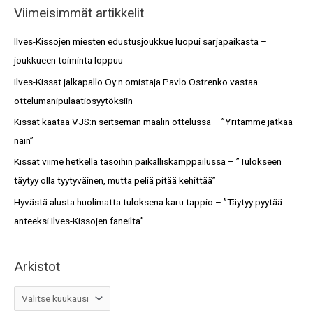
i
Viimeisimmät artikkelit
r
s
c
Ilves-Kissojen miesten edustusjoukkue luopui sarjapaikasta –
t
h
joukkueen toiminta loppuu
o
f
Ilves-Kissat jalkapallo Oy:n omistaja Pavlo Ostrenko vastaa
t
o
ottelumanipulaatiosyytöksiin
r
Kissat kaataa VJS:n seitsemän maalin ottelussa – ”Yritämme jatkaa
:
näin”
Kissat viime hetkellä tasoihin paikalliskamppailussa – ”Tulokseen
täytyy olla tyytyväinen, mutta peliä pitää kehittää”
Hyvästä alusta huolimatta tuloksena karu tappio – ”Täytyy pyytää
anteeksi Ilves-Kissojen faneilta”
Arkistot