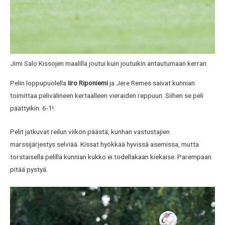
Jimi Salo Kissojen maalilla joutui kuin joutuikin antautumaan kerran.
Pelin loppupuolella
I
iro Riponiemi
ja Jere Remes saivat kunnian
toimittaa pelivälineen kertaalleen vieraiden reppuun. Siihen se peli
päättyikin. 6-1!
Pelit jatkuvat reilun viikon päästä, kunhan vastustajien
marssijärjestys selviää. Kissat hyökkää hyvissä asemissa, mutta
torstaisella pelillä kunnian kukko ei todellakaan kiekaise. Parempaan
pitää pystyä.