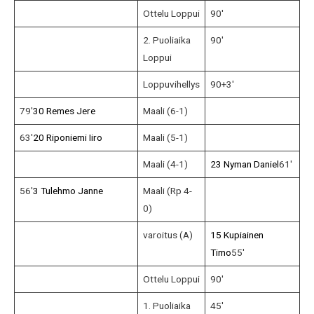
Ottelu Loppui
90′
2. Puoliaika
90′
Loppui
Loppuvihellys
90+3′
79′
30 Remes Jere
Maali (6-1)
63′
20 Riponiemi Iiro
Maali (5-1)
Maali (4-1)
23 Nyman Daniel
61′
56′
3 Tulehmo Janne
Maali (Rp 4-
0)
varoitus (A)
15 Kupiainen
Timo
55′
Ottelu Loppui
90′
1. Puoliaika
45′