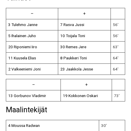
–
+
3 Tulehmo Janne
7 Rasva Jussi
56′
5 Ihalainen Juho
10 Toijala Toni
56′
20 Riponiemi Iiro
30 Remes Jere
63′
11 Kuusela Elias
8 Paukkeri Toni
64′
2 Valkeeniemi Joni
23 Jaakkola Jesse
64′
–
+
13 Gorbunov Vladimir
19 Kokkonen Oskari
73′
Maalintekijät
4 Moussa Radwan
30′