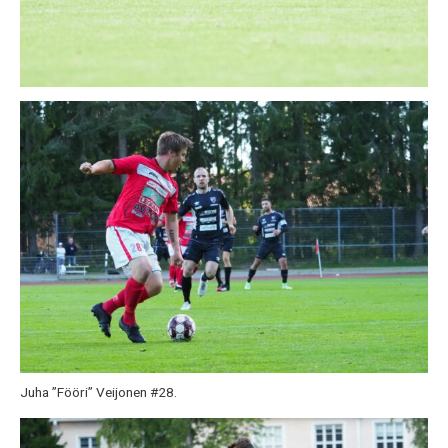
Juha ”Fööri” Veijonen #28.