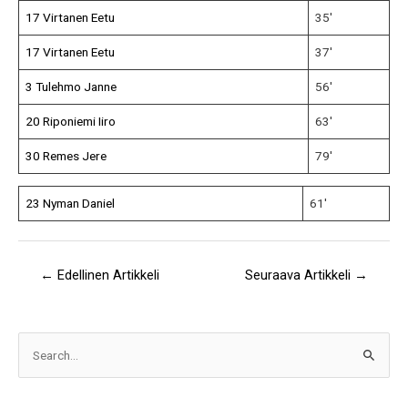
17 Virtanen Eetu
35′
17 Virtanen Eetu
37′
3 Tulehmo Janne
56′
20 Riponiemi Iiro
63′
30 Remes Jere
79′
23 Nyman Daniel
61′
←
Edellinen Artikkeli
Seuraava Artikkeli
→
A
S
r
e
k
a