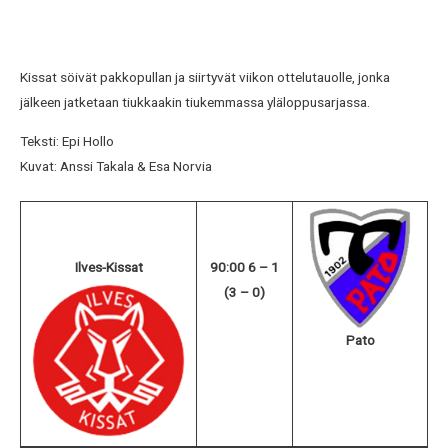
Kissat söivät pakkopullan ja siirtyvät viikon ottelutauolle, jonka
jälkeen jatketaan tiukkaakin tiukemmassa yläloppusarjassa.
Teksti: Epi Hollo
Kuvat: Anssi Takala & Esa Norvia
Ilves-Kissat
90:00 6 – 1
(3 – 0)
Pato