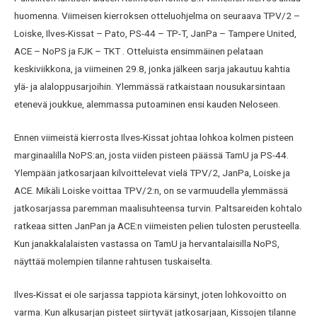
huomenna. Viimeisen kierroksen otteluohjelma on seuraava TPV/2 –
Loiske, Ilves-Kissat – Pato, PS-44 – TP-T, JanPa – Tampere United,
ACE – NoPS ja FJK – TKT . Otteluista ensimmäinen pelataan
keskiviikkona, ja viimeinen 29.8, jonka jälkeen sarja jakautuu kahtia
ylä- ja alaloppusarjoihin. Ylemmässä ratkaistaan nousukarsintaan
etenevä joukkue, alemmassa putoaminen ensi kauden Neloseen.
Ennen viimeistä kierrosta Ilves-Kissat johtaa lohkoa kolmen pisteen
marginaalilla NoPS:an, josta viiden pisteen päässä TamU ja PS-44.
Ylempään jatkosarjaan kilvoittelevat vielä TPV/2, JanPa, Loiske ja
ACE. Mikäli Loiske voittaa TPV/2:n, on se varmuudella ylemmässä
jatkosarjassa paremman maalisuhteensa turvin. Paltsareiden kohtalo
ratkeaa sitten JanPan ja ACE:n viimeisten pelien tulosten perusteella.
Kun janakkalalaisten vastassa on TamU ja hervantalaisilla NoPS,
näyttää molempien tilanne rahtusen tuskaiselta.
Ilves-Kissat ei ole sarjassa tappiota kärsinyt, joten lohkovoitto on
varma. Kun alkusarjan pisteet siirtyvät jatkosarjaan, Kissojen tilanne