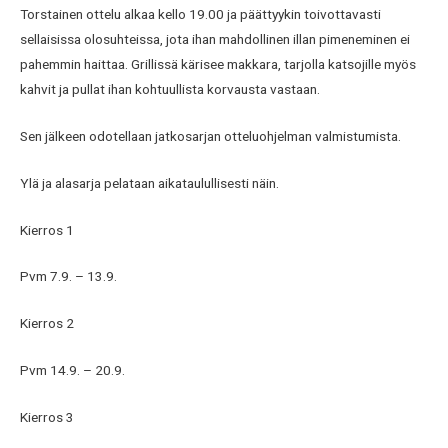
Torstainen ottelu alkaa kello 19.00 ja päättyykin toivottavasti
sellaisissa olosuhteissa, jota ihan mahdollinen illan pimeneminen ei
pahemmin haittaa. Grillissä kärisee makkara, tarjolla katsojille myös
kahvit ja pullat ihan kohtuullista korvausta vastaan.
Sen jälkeen odotellaan jatkosarjan otteluohjelman valmistumista.
Ylä ja alasarja pelataan aikataulullisesti näin.
Kierros 1
Pvm 7.9. – 13.9.
Kierros 2
Pvm 14.9. – 20.9.
Kierros 3