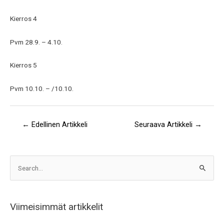
Kierros 4
Pvm 28.9. – 4.10.
Kierros 5
Pvm 10.10. – /10.10.
←
Edellinen Artikkeli
Seuraava Artikkeli
→
A
S
r
e
k
a
i
Viimeisimmät artikkelit
r
s