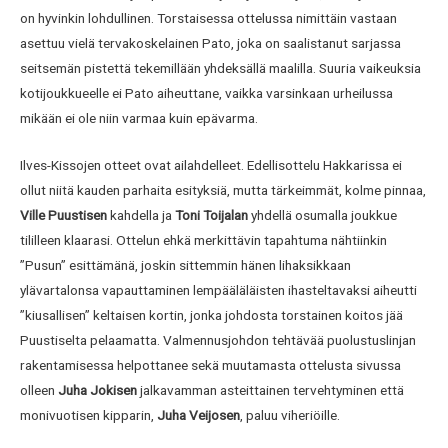
on hyvinkin lohdullinen. Torstaisessa ottelussa nimittäin vastaan
asettuu vielä tervakoskelainen Pato, joka on saalistanut sarjassa
seitsemän pistettä tekemillään yhdeksällä maalilla. Suuria vaikeuksia
kotijoukkueelle ei Pato aiheuttane, vaikka varsinkaan urheilussa
mikään ei ole niin varmaa kuin epävarma.
Ilves-Kissojen otteet ovat ailahdelleet. Edellisottelu Hakkarissa ei
ollut niitä kauden parhaita esityksiä, mutta tärkeimmät, kolme pinnaa,
Ville Puustisen
kahdella ja
Toni Toijalan
yhdellä osumalla joukkue
tililleen klaarasi. Ottelun ehkä merkittävin tapahtuma nähtiinkin
”Pusun” esittämänä, joskin sittemmin hänen lihaksikkaan
ylävartalonsa vapauttaminen lempääläläisten ihasteltavaksi aiheutti
”kiusallisen” keltaisen kortin, jonka johdosta torstainen koitos jää
Puustiselta pelaamatta. Valmennusjohdon tehtävää puolustuslinjan
rakentamisessa helpottanee sekä muutamasta ottelusta sivussa
olleen
Juha Jokisen
jalkavamman asteittainen tervehtyminen että
monivuotisen kipparin,
Juha Veijosen
, paluu viheriöille.