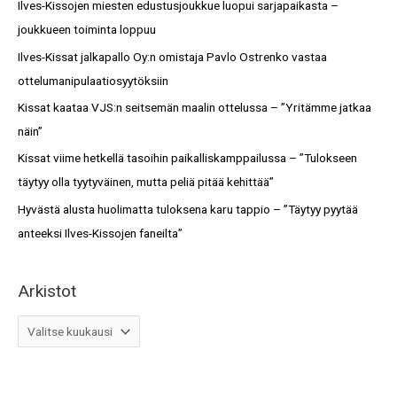
c
Ilves-Kissojen miesten edustusjoukkue luopui sarjapaikasta –
t
h
joukkueen toiminta loppuu
o
f
Ilves-Kissat jalkapallo Oy:n omistaja Pavlo Ostrenko vastaa
t
o
ottelumanipulaatiosyytöksiin
r
Kissat kaataa VJS:n seitsemän maalin ottelussa – ”Yritämme jatkaa
:
näin”
Kissat viime hetkellä tasoihin paikalliskamppailussa – ”Tulokseen
täytyy olla tyytyväinen, mutta peliä pitää kehittää”
Hyvästä alusta huolimatta tuloksena karu tappio – ”Täytyy pyytää
anteeksi Ilves-Kissojen faneilta”
Arkistot