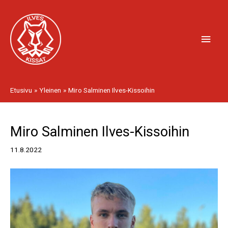
Siirry
Pääv
sisältöön
Etusivu
Yleinen
Miro Salminen Ilves-Kissoihin
Artikkelien
Miro Salminen Ilves-Kissoihin
selaus
11.8.2022