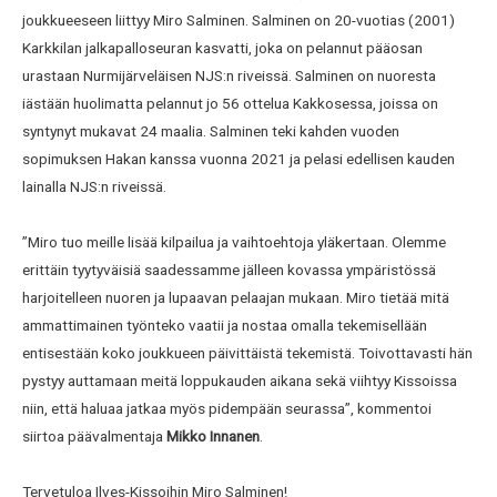
joukkueeseen liittyy Miro Salminen. Salminen on 20-vuotias (2001)
Karkkilan jalkapalloseuran kasvatti, joka on pelannut pääosan
urastaan Nurmijärveläisen NJS:n riveissä. Salminen on nuoresta
iästään huolimatta pelannut jo 56 ottelua Kakkosessa, joissa on
syntynyt mukavat 24 maalia. Salminen teki kahden vuoden
sopimuksen Hakan kanssa vuonna 2021 ja pelasi edellisen kauden
lainalla NJS:n riveissä.
”Miro tuo meille lisää kilpailua ja vaihtoehtoja yläkertaan. Olemme
erittäin tyytyväisiä saadessamme jälleen kovassa ympäristössä
harjoitelleen nuoren ja lupaavan pelaajan mukaan. Miro tietää mitä
ammattimainen työnteko vaatii ja nostaa omalla tekemisellään
entisestään koko joukkueen päivittäistä tekemistä. Toivottavasti hän
pystyy auttamaan meitä loppukauden aikana sekä viihtyy Kissoissa
niin, että haluaa jatkaa myös pidempään seurassa”, kommentoi
siirtoa päävalmentaja
Mikko Innanen
.
Tervetuloa Ilves-Kissoihin Miro Salminen!