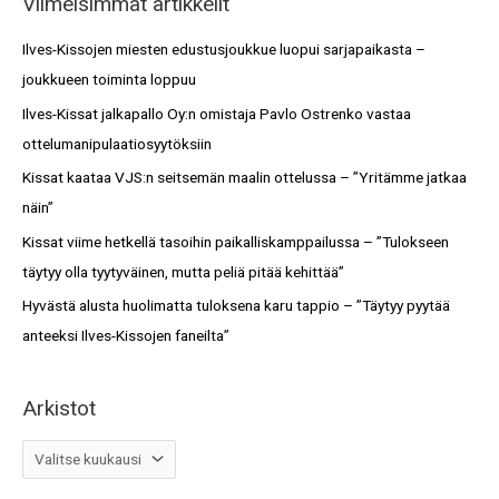
Viimeisimmät artikkelit
r
s
c
Ilves-Kissojen miesten edustusjoukkue luopui sarjapaikasta –
t
h
joukkueen toiminta loppuu
o
f
Ilves-Kissat jalkapallo Oy:n omistaja Pavlo Ostrenko vastaa
t
o
ottelumanipulaatiosyytöksiin
r
Kissat kaataa VJS:n seitsemän maalin ottelussa – ”Yritämme jatkaa
:
näin”
Kissat viime hetkellä tasoihin paikalliskamppailussa – ”Tulokseen
täytyy olla tyytyväinen, mutta peliä pitää kehittää”
Hyvästä alusta huolimatta tuloksena karu tappio – ”Täytyy pyytää
anteeksi Ilves-Kissojen faneilta”
Arkistot