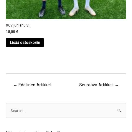
90v juhlahuivi
18,00
€
Lisää ostoskoriin
←
Edellinen Artikkeli
Seuraava Artikkeli
→
A
S
r
e
k
a
i