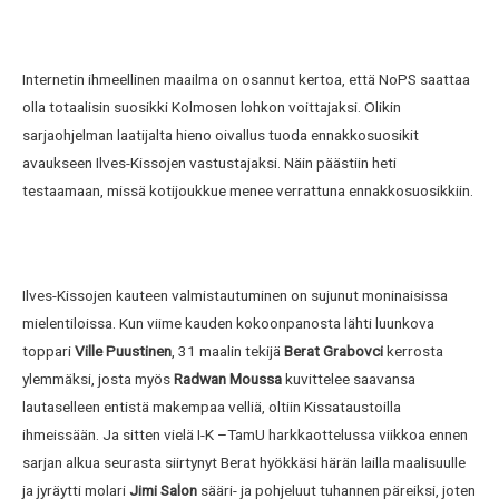
Internetin ihmeellinen maailma on osannut kertoa, että NoPS saattaa
olla totaalisin suosikki Kolmosen lohkon voittajaksi. Olikin
sarjaohjelman laatijalta hieno oivallus tuoda ennakkosuosikit
avaukseen Ilves-Kissojen vastustajaksi. Näin päästiin heti
testaamaan, missä kotijoukkue menee verrattuna ennakkosuosikkiin.
Ilves-Kissojen kauteen valmistautuminen on sujunut moninaisissa
mielentiloissa. Kun viime kauden kokoonpanosta lähti luunkova
toppari
Ville Puustinen
, 31 maalin tekijä
Berat Grabovci
kerrosta
ylemmäksi, josta myös
Radwan Moussa
kuvittelee saavansa
lautaselleen entistä makempaa velliä, oltiin Kissataustoilla
ihmeissään. Ja sitten vielä I-K –TamU harkkaottelussa viikkoa ennen
sarjan alkua seurasta siirtynyt Berat hyökkäsi härän lailla maalisuulle
ja jyräytti molari
Jimi Salon
sääri- ja pohjeluut tuhannen päreiksi, joten