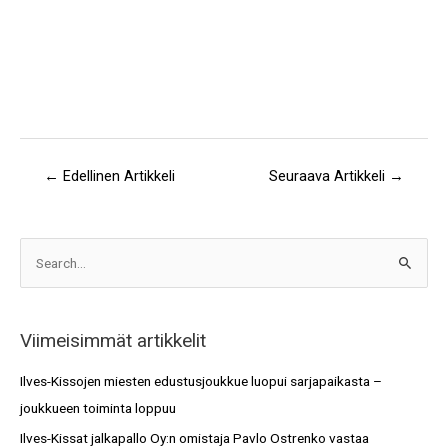
←
Edellinen Artikkeli
Seuraava Artikkeli
→
A
S
r
e
k
a
i
Viimeisimmät artikkelit
r
s
c
Ilves-Kissojen miesten edustusjoukkue luopui sarjapaikasta –
t
h
joukkueen toiminta loppuu
o
f
Ilves-Kissat jalkapallo Oy:n omistaja Pavlo Ostrenko vastaa
t