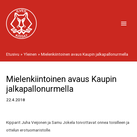
Siirry
Pääv
sisältöön
Etusivu
Yleinen
Mielenkiintoinen avaus Kaupin jalkapallonurmella
Artikkelien
Mielenkiintoinen avaus Kaupin
selaus
jalkapallonurmella
22.4.2018
Kipparit Juha Veijonen ja Samu Jokela toivottavat onnea toisilleen ja
ottelun erotuomaristolle.