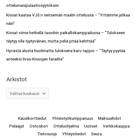
o
ottelumanipulaatiosyytöksiin
r
Kissat kaataa VJS:n seitsemän maalin ottelussa – ”Yritämme jatkaa
:
näin”
Kissat viime hetkellä tasoihin paikalliskamppailussa – ”Tulokseen
täytyy olla tyytyväinen, mutta peliä pitää kehittää”
Hyvästä alusta huolimatta tuloksena karu tappio – ”Täytyy pyytää
anteeksi Ilves-Kissojen faneilta”
Arkistot
Kausikorttiedut
Yhteistyökumppanuus
Maksuehdot
Pelaajat
Ostoskori
Otteluohjelma
Uutiset
Verkkokauppa
Tietosuoja
Yhteystiedot
Seura