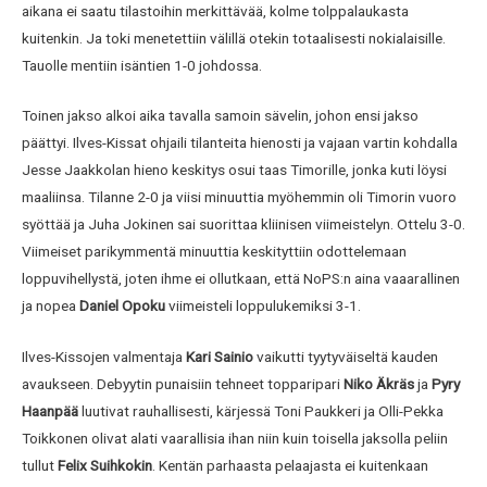
aikana ei saatu tilastoihin merkittävää, kolme tolppalaukasta
kuitenkin. Ja toki menetettiin välillä otekin totaalisesti nokialaisille.
Tauolle mentiin isäntien 1-0 johdossa.
Toinen jakso alkoi aika tavalla samoin sävelin, johon ensi jakso
päättyi. Ilves-Kissat ohjaili tilanteita hienosti ja vajaan vartin kohdalla
Jesse Jaakkolan hieno keskitys osui taas Timorille, jonka kuti löysi
maaliinsa. Tilanne 2-0 ja viisi minuuttia myöhemmin oli Timorin vuoro
syöttää ja Juha Jokinen sai suorittaa kliinisen viimeistelyn. Ottelu 3-0.
Viimeiset parikymmentä minuuttia keskityttiin odottelemaan
loppuvihellystä, joten ihme ei ollutkaan, että NoPS:n aina vaaarallinen
ja nopea
Daniel Opoku
viimeisteli loppulukemiksi 3-1.
Ilves-Kissojen valmentaja
Kari Sainio
vaikutti tyytyväiseltä kauden
avaukseen. Debyytin punaisiin tehneet topparipari
Niko Äkräs
ja
Pyry
Haanpää
luutivat rauhallisesti, kärjessä Toni Paukkeri ja Olli-Pekka
Toikkonen olivat alati vaarallisia ihan niin kuin toisella jaksolla peliin
tullut
Felix Suihkokin
. Kentän parhaasta pelaajasta ei kuitenkaan