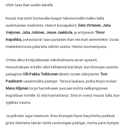
oltiin taas ihan uuden äärellä.
Kissat marssitti loistavalle Kaupin tekonurmelle melko lailla
uudistuneen miehistön. Hienot kissapelurit,
Eetu Virtanen
,
Juha
Veijonen
,
Juha Jokinen
,
Jesse Jaakkola
, ja erityisesti
Timor
Inapshba,
pukeutuivat taas punaisiin ihan niin kuin aiemminkin. Uusia
mielenkiintoisia pelureita nähtiin useita. Heistä tuonnempana.
Ottelu alkoi kotijoukkueen näkökulmasta aivan upeasti;
minuuttiakaan ei kello ollut kehäänsä kiertänyt, kun Kissojen uusista
pelaajista
Olli-Pekka Toikkonen
lähetti toisen debytantin
Toni
Paukkerin
vasemmalta päätyyn. Terävä laukaus, jonka Nops-molari
Manu Kiljunen
torjui harmikseen suoraan kohta nelikymppisen
Inapshban tontille. Ei olisi kannattanut. Siitä ei voinut muuta tulla, kun
tyylikäs osuma.
Ja jatkokin sujui mainiosti. Ilves.Kissojen hyvin harjoitettu joukkue
jyräsi tilanteita tämän tästä vastustajan päätyyn, mutta parin kympin