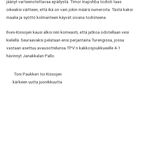
jäänyt varteenotettavaa epäilystä. Timor Inapshba todisti taas
oikeaksi väitteen, että ikä on vain jokin määrä numeroita. Tästä kaksi
maalia ja syöttö kolmanteen käyvät oivana todisteena.
Ilves-Kissojen kausi alkoi niin komeasti, että jatkoa odotellaan vesi
kielellä. Seuraavaksi pelataan ensi perjantaina Turengissa, jossa
vastaan asettuu avausottelunsa TPV:n kakkosjoukkueelle 4-1
hävinnyt Janakkalan Pallo.
Toni Paukkeri toi Kissojen
kärkeen uutta juonikkuutta.