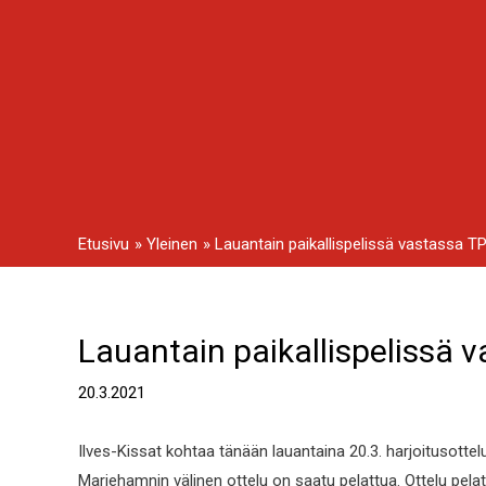
Siirry
sisältöön
Etusivu
Yleinen
Lauantain paikallispelissä vastassa T
Lauantain paikallispelissä 
Artikkelien
selaus
20.3.2021
Ilves-Kissat kohtaa tänään lauantaina 20.3. harjoitusottel
Mariehamnin välinen ottelu on saatu pelattua. Ottelu pela