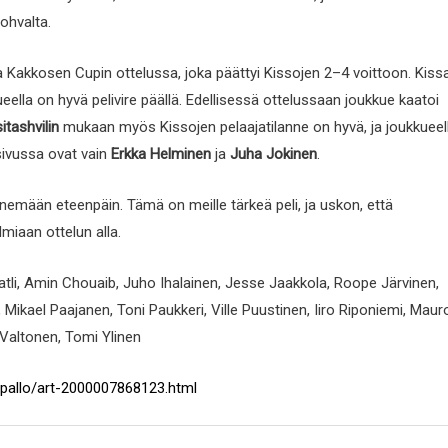
ohvalta.
Kakkosen Cupin ottelussa, joka päättyi Kissojen 2–4 voittoon. Kiss
eella on hyvä pelivire päällä. Edellisessä ottelussaan joukkue kaatoi
itashvilin
mukaan myös Kissojen pelaajatilanne on hyvä, ja joukkueel
sivussa ovat vain
Erkka Helminen
ja
Juha Jokinen
.
mään eteenpäin. Tämä on meille tärkeä peli, ja uskon, että
iaan ottelun alla.
atli, Amin Chouaib, Juho Ihalainen, Jesse Jaakkola, Roope Järvinen,
ikael Paajanen, Toni Paukkeri, Ville Puustinen, Iiro Riponiemi, Maur
 Valtonen, Tomi Ylinen
kapallo/art-2000007868123.html