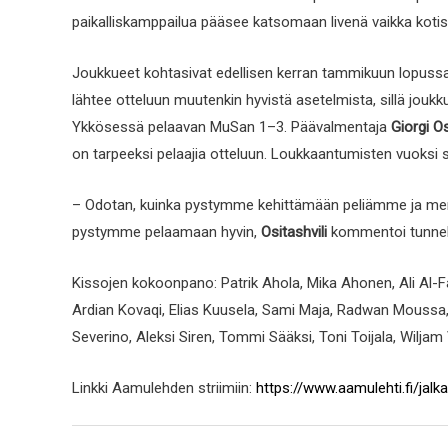
paikalliskamppailua pääsee katsomaan livenä vaikka kotis
Joukkueet kohtasivat edellisen kerran tammikuun lopussa 
lähtee otteluun muutenkin hyvistä asetelmista, sillä joukku
Ykkösessä pelaavan MuSan 1–3. Päävalmentaja
Giorgi Os
on tarpeeksi pelaajia otteluun. Loukkaantumisten vuoksi 
– Odotan, kuinka pystymme kehittämään peliämme ja mene
pystymme pelaamaan hyvin,
Ositashvili
kommentoi tunnelm
Kissojen kokoonpano: Patrik Ahola, Mika Ahonen, Ali Al-F
Ardian Kovaqi, Elias Kuusela, Sami Maja, Radwan Moussa, M
Severino, Aleksi Siren, Tommi Sääksi, Toni Toijala, Wiljam
Linkki Aamulehden striimiin:
https://www.aamulehti.fi/jal