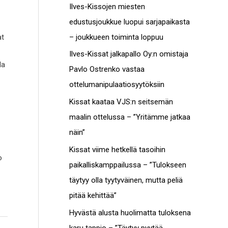
c
Ilves-Kissojen miesten
t
h
edustusjoukkue luopui sarjapaikasta
o
f
– joukkueen toiminta loppuu
at
t
o
Ilves-Kissat jalkapallo Oy:n omistaja
la
r
Pavlo Ostrenko vastaa
:
ottelumanipulaatiosyytöksiin
Kissat kaataa VJS:n seitsemän
maalin ottelussa – ”Yritämme jatkaa
näin”
Kissat viime hetkellä tasoihin
o
paikalliskamppailussa – ”Tulokseen
täytyy olla tyytyväinen, mutta peliä
pitää kehittää”
Hyvästä alusta huolimatta tuloksena
karu tappio – ”Täytyy pyytää