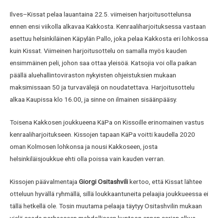
Ilves–Kissat pelaa lauantaina 22.5. viimeisen harjoitusottelunsa
ennen ensi viikolla alkavaa Kakkosta. Kenraaliharjoituksessa vastaan
asettuu helsinkiläinen Käpylän Pallo, joka pelaa Kakkosta eri lohkossa
kuin Kissat. Viimeinen harjoitusottelu on samalla myös kauden
ensimmäinen peli, johon saa ottaa yleisöä. Katsojia voi olla paikan
päällä aluehallintoviraston nykyisten ohjeistuksien mukaan
maksimissaan 50 ja turvavälejä on noudatettava. Harjoitusottelu
alkaa Kaupissa klo 16.00, ja sinne on ilmainen sisäänpääsy.
Toisena Kakkosen joukkueena KäPa on Kissoille erinomainen vastus
kenraaliharjoitukseen. Kissojen tapaan KäPa voitti kaudella 2020
oman Kolmosen lohkonsa ja nousi Kakkoseen, josta
helsinkiläisjoukkue ehti olla poissa vain kauden verran.
Kissojen päävalmentaja
Giorgi Ositashvili
kertoo, että Kissat lähtee
otteluun hyvällä ryhmällä, sillä loukkaantuneita pelaajia joukkueessa ei
tällä hetkellä ole. Tosin muutama pelaaja täytyy Ositashvilin mukaan