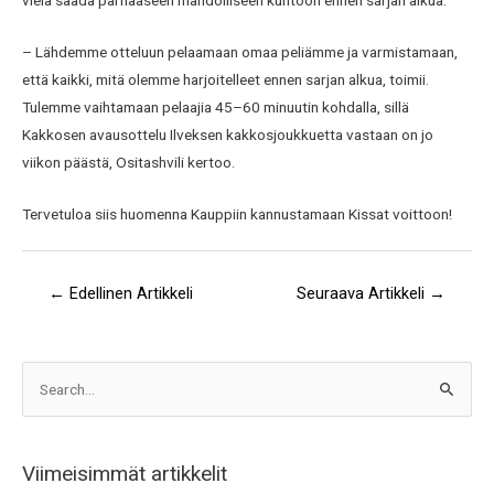
vielä saada parhaaseen mahdolliseen kuntoon ennen sarjan alkua.
– Lähdemme otteluun pelaamaan omaa peliämme ja varmistamaan,
että kaikki, mitä olemme harjoitelleet ennen sarjan alkua, toimii.
Tulemme vaihtamaan pelaajia 45–60 minuutin kohdalla, sillä
Kakkosen avausottelu Ilveksen kakkosjoukkuetta vastaan on jo
viikon päästä, Ositashvili kertoo.
Tervetuloa siis huomenna Kauppiin kannustamaan Kissat voittoon!
←
Edellinen Artikkeli
Seuraava Artikkeli
→
A
S
r
e
k
a
i
Viimeisimmät artikkelit
r