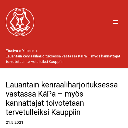
Siirry
Pääv
sisältöön
Etusivu
Yleinen
Lauantain kenraaliharjoituksessa vastassa KäPa – myös kannattajat
toivotetaan tervetulleiksi Kauppiin
Artikkelien
Lauantain kenraaliharjoituksessa
selaus
vastassa KäPa – myös
kannattajat toivotetaan
tervetulleiksi Kauppiin
21.5.2021