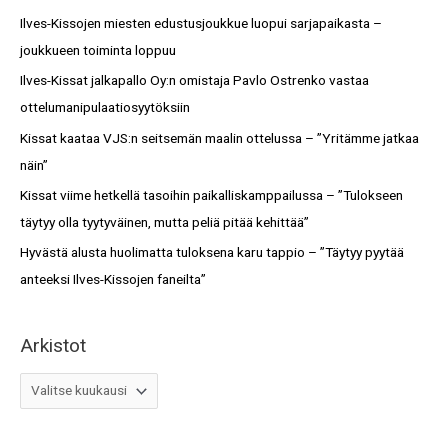
s
c
Ilves-Kissojen miesten edustusjoukkue luopui sarjapaikasta –
t
h
joukkueen toiminta loppuu
o
f
Ilves-Kissat jalkapallo Oy:n omistaja Pavlo Ostrenko vastaa
t
o
ottelumanipulaatiosyytöksiin
r
Kissat kaataa VJS:n seitsemän maalin ottelussa – ”Yritämme jatkaa
:
näin”
Kissat viime hetkellä tasoihin paikalliskamppailussa – ”Tulokseen
täytyy olla tyytyväinen, mutta peliä pitää kehittää”
Hyvästä alusta huolimatta tuloksena karu tappio – ”Täytyy pyytää
anteeksi Ilves-Kissojen faneilta”
Arkistot