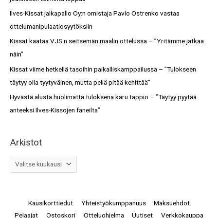
o
f
Ilves-Kissat jalkapallo Oy:n omistaja Pavlo Ostrenko vastaa
t
o
ottelumanipulaatiosyytöksiin
r
Kissat kaataa VJS:n seitsemän maalin ottelussa – ”Yritämme jatkaa
:
näin”
Kissat viime hetkellä tasoihin paikalliskamppailussa – ”Tulokseen
täytyy olla tyytyväinen, mutta peliä pitää kehittää”
Hyvästä alusta huolimatta tuloksena karu tappio – ”Täytyy pyytää
anteeksi Ilves-Kissojen faneilta”
Arkistot
Kausikorttiedut
Yhteistyökumppanuus
Maksuehdot
Pelaajat
Ostoskori
Otteluohjelma
Uutiset
Verkkokauppa