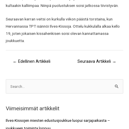
kultaakin kalliimpaa. Niinpä puolustuksen soisi jatkossa tiivistyvän.
Seuraavan kerran veitsi on kurkulla viikon päästä torstaina, kun
Hervannassa TPT isännöi Ilves-Kissoja. Ottelu kukkulalla alkaa kello
19, joten jokaisen kissahenkisen soisi olevan kannattamassa
joukkuetta.
←
Edellinen Artikkeli
Seuraava Artikkeli
→
A
S
r
e
k
a
i
Viimeisimmät artikkelit
r
s
c
Ilves-Kissojen miesten edustusjoukkue luopui sarjapaikasta –
t
h
joukkueen toiminta loppuu