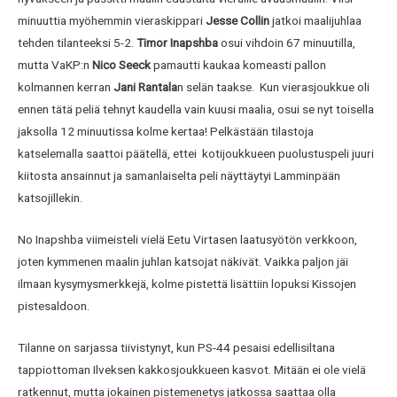
minuuttia myöhemmin vieraskippari
Jesse Collin
jatkoi maalijuhlaa
tehden tilanteeksi 5-2.
Timor Inapshba
osui vihdoin 67 minuutilla,
mutta VaKP:n
Nico Seeck
pamautti kaukaa komeasti pallon
kolmannen kerran
Jani Rantala
n selän taakse. Kun vierasjoukkue oli
ennen tätä peliä tehnyt kaudella vain kuusi maalia, osui se nyt toisella
jaksolla 12 minuutissa kolme kertaa! Pelkästään tilastoja
katselemalla saattoi päätellä, ettei kotijoukkueen puolustuspeli juuri
kiitosta ansainnut ja samanlaiselta peli näyttäytyi Lamminpään
katsojillekin.
No Inapshba viimeisteli vielä Eetu Virtasen laatusyötön verkkoon,
joten kymmenen maalin juhlan katsojat näkivät. Vaikka paljon jäi
ilmaan kysymysmerkkejä, kolme pistettä lisättiin lopuksi Kissojen
pistesaldoon.
Tilanne on sarjassa tiivistynyt, kun PS-44 pesaisi edellisiltana
tappiottoman Ilveksen kakkosjoukkueen kasvot. Mitään ei ole vielä
ratkennut, mutta jokainen pistemenetys jatkossa saattaa olla