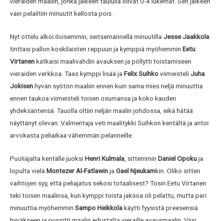
vieraiden maaliin, jonka jälkeen taululla olivat 0-4 lukemat. Sen jälkeen
vain pelailtiin minuutit kellosta pois.
Nyt ottelu alkoi iloisemmin; seitsemännellä minuutilla
Jesse Jaakkola
tinttasi pallon koskilaisten reppuun ja kymppiä myöhemmin
Eetu
Virtanen
katkaisi maalivahdin avauksen ja pöllytti toistamiseen
vieraiden verkkoa. Taas kymppi lisää ja
Felix Suihko
viimeisteli
Juha
Jokisen
hyvän syötön maaliin ennen kuin sama mies neljä minuuttia
ennen taukoa viimeisteli toisen osumansa ja koko kauden
yhdeksäntensä. Tauolla oltiin neljän maalin johdossa, eikä hätää
näyttänyt olevan. Valmentaja veti maalitykki Suihkon kentältä ja antoi
arvokasta peliaikaa vähemmän pelanneille.
Puoliajalta kentälle juoksi
Henri Kulmala
, sittemmin
Daniel Opoku
ja
lopulta vielä
Montezer Al-Fatlawin
ja
Gael Njeukam
kin. Oliko sitten
vaihtojen syy, että peliajatus sekosi totaalisest? Tosin Eetu Virtanen
teki toisen maalinsa, kun kymppi toista jaksoa oli pelattu, mutta pari
minuuttia myöhemmin
Sampo Heikkola
käytti fyysistä preesensiä
hyväkseen ja pussitti maalin edustalta vieraille avausmaalin. Viisi