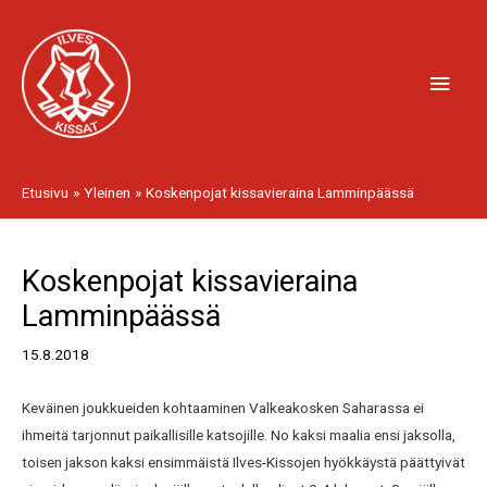
Siirry
Pääv
sisältöön
Etusivu
Yleinen
Koskenpojat kissavieraina Lamminpäässä
Artikkelien
Koskenpojat kissavieraina
selaus
Lamminpäässä
15.8.2018
Keväinen joukkueiden kohtaaminen Valkeakosken Saharassa ei
ihmeitä tarjonnut paikallisille katsojille. No kaksi maalia ensi jaksolla,
toisen jakson kaksi ensimmäistä Ilves-Kissojen hyökkäystä päättyivät