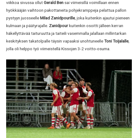
viikkoa sivussa ollut
Gerald Ben
sai viimeisillä voimillaan ennen
hyökkääjän vaihtoon pakottaneita pohjekramppeja pelattua pallon
pystyyn juosseelle
Milad Zanidpourille
, joka kuitenkin ajautui pieneen
kulmaan ja päätyrajalle.
Zanidpour
kuitenkin osoitti jälleen kerran
häkellyttävää taituruutta ja taiteili vasemmalla jalallaan millintarkan
keskityksen takatolpalle täysin vapaaksi unohtuneelle
Toni Toijalalle
,
jolla oli helppo työ viimeistellä Kissojen 3-2 voitto-osuma.