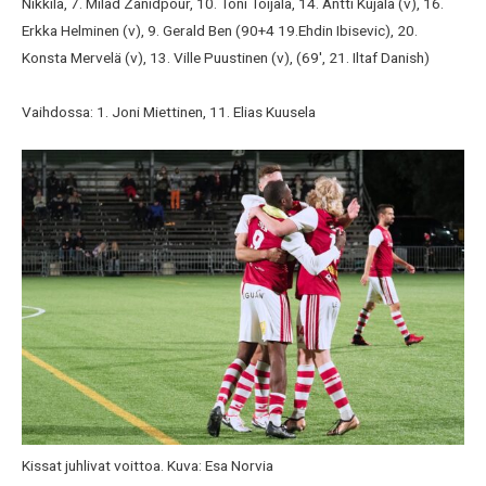
Nikkilä, 7. Milad Zanidpour, 10. Toni Toijala, 14. Antti Kujala (v), 16.
Erkka Helminen (v), 9. Gerald Ben (90+4 19.Ehdin Ibisevic), 20.
Konsta Mervelä (v), 13. Ville Puustinen (v), (69′, 21. Iltaf Danish)
Vaihdossa: 1. Joni Miettinen, 11. Elias Kuusela
Kissat juhlivat voittoa. Kuva: Esa Norvia