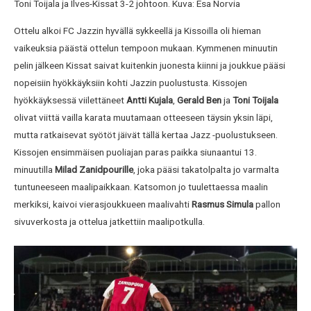
Toni Toijala ja Ilves-Kissat 3-2 johtoon. Kuva: Esa Norvia
Ottelu alkoi FC Jazzin hyvällä sykkeellä ja Kissoilla oli hieman
vaikeuksia päästä ottelun tempoon mukaan. Kymmenen minuutin
pelin jälkeen Kissat saivat kuitenkin juonesta kiinni ja joukkue pääsi
nopeisiin hyökkäyksiin kohti Jazzin puolustusta. Kissojen
hyökkäyksessä viilettäneet
Antti Kujala
,
Gerald Ben
ja
Toni Toijala
olivat viittä vailla karata muutamaan otteeseen täysin yksin läpi,
mutta ratkaisevat syötöt jäivät tällä kertaa Jazz -puolustukseen.
Kissojen ensimmäisen puoliajan paras paikka siunaantui 13.
minuutilla
Milad Zanidpourille
, joka pääsi takatolpalta jo varmalta
tuntuneeseen maalipaikkaan. Katsomon jo tuulettaessa maalin
merkiksi, kaivoi vierasjoukkueen maalivahti
Rasmus Simula
pallon
sivuverkosta ja ottelua jatkettiin maalipotkulla.