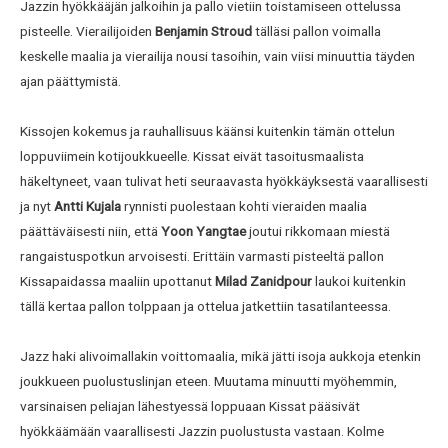
Jazzin hyökkääjän jalkoihin ja pallo vietiin toistamiseen ottelussa
pisteelle. Vierailijoiden
Benjamin Stroud
tälläsi pallon voimalla
keskelle maalia ja vierailija nousi tasoihin, vain viisi minuuttia täyden
ajan päättymistä.
Kissojen kokemus ja rauhallisuus käänsi kuitenkin tämän ottelun
loppuviimein kotijoukkueelle. Kissat eivät tasoitusmaalista
häkeltyneet, vaan tulivat heti seuraavasta hyökkäyksestä vaarallisesti
ja nyt
Antti Kujala
rynnisti puolestaan kohti vieraiden maalia
päättäväisesti niin, että
Yoon Yangtae
joutui rikkomaan miestä
rangaistuspotkun arvoisesti. Erittäin varmasti pisteeltä pallon
Kissapaidassa maaliin upottanut
Milad Zanidpour
laukoi kuitenkin
tällä kertaa pallon tolppaan ja ottelua jatkettiin tasatilanteessa.
Jazz haki alivoimallakin voittomaalia, mikä jätti isoja aukkoja etenkin
joukkueen puolustuslinjan eteen. Muutama minuutti myöhemmin,
varsinaisen peliajan lähestyessä loppuaan Kissat pääsivät
hyökkäämään vaarallisesti Jazzin puolustusta vastaan. Kolme