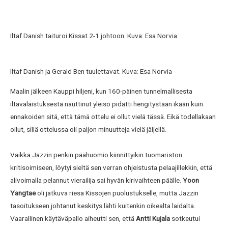
Iltaf Danish taituroi Kissat 2-1 johtoon. Kuva: Esa Norvia
Iltaf Danish ja Gerald Ben tuulettavat. Kuva: Esa Norvia
Maalin jälkeen Kauppi hiljeni, kun 160-päinen tunnelmallisesta
iltavalaistuksesta nauttinut yleisö pidätti hengitystään ikään kuin
ennakoiden sitä, että tämä ottelu ei ollut vielä tässä. Eikä todellakaan
ollut, sillä ottelussa oli paljon minuutteja vielä jäljellä.
Vaikka Jazzin penkin päähuomio kiinnittyikin tuomariston
kritisoimiseen, löytyi sieltä sen verran ohjeistusta pelaajillekkin, että
alivoimalla pelannut vierailija sai hyvän kirivaihteen päälle.
Yoon
Yangtae
oli jatkuva riesa Kissojen puolustukselle, mutta Jazzin
tasoitukseen johtanut keskitys lähti kuitenkin oikealta laidalta.
Vaarallinen käytäväpallo aiheutti sen, että
Antti Kujala
sotkeutui