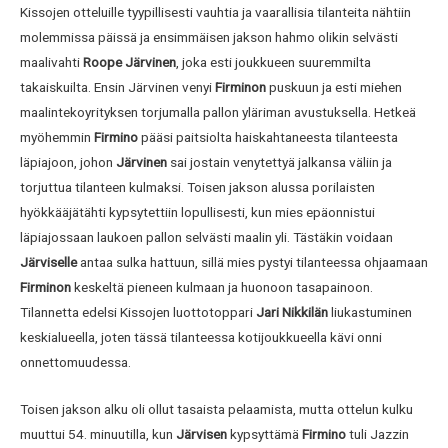
Kissojen otteluille tyypillisesti vauhtia ja vaarallisia tilanteita nähtiin
molemmissa päissä ja ensimmäisen jakson hahmo olikin selvästi
maalivahti
Roope Järvinen
, joka esti joukkueen suuremmilta
takaiskuilta. Ensin Järvinen venyi
Firminon
puskuun ja esti miehen
maalintekoyrityksen torjumalla pallon yläriman avustuksella. Hetkeä
myöhemmin
Firmino
pääsi paitsiolta haiskahtaneesta tilanteesta
läpiajoon, johon
Järvinen
sai jostain venytettyä jalkansa väliin ja
torjuttua tilanteen kulmaksi. Toisen jakson alussa porilaisten
hyökkääjätähti kypsytettiin lopullisesti, kun mies epäonnistui
läpiajossaan laukoen pallon selvästi maalin yli. Tästäkin voidaan
Järviselle
antaa sulka hattuun, sillä mies pystyi tilanteessa ohjaamaan
Firminon
keskeltä pieneen kulmaan ja huonoon tasapainoon.
Tilannetta edelsi Kissojen luottotoppari
Jari Nikkilän
liukastuminen
keskialueella, joten tässä tilanteessa kotijoukkueella kävi onni
onnettomuudessa.
Toisen jakson alku oli ollut tasaista pelaamista, mutta ottelun kulku
muuttui 54. minuutilla, kun
Järvisen
kypsyttämä
Firmino
tuli Jazzin