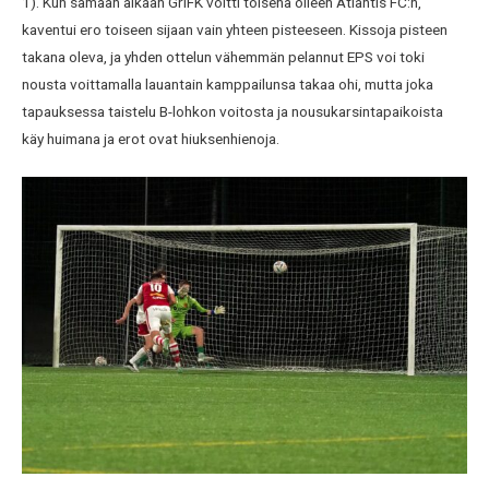
1). Kun samaan aikaan GrIFK voitti toisena olleen Atlantis FC:n,
kaventui ero toiseen sijaan vain yhteen pisteeseen. Kissoja pisteen
takana oleva, ja yhden ottelun vähemmän pelannut EPS voi toki
nousta voittamalla lauantain kamppailunsa takaa ohi, mutta joka
tapauksessa taistelu B-lohkon voitosta ja nousukarsintapaikoista
käy huimana ja erot ovat hiuksenhienoja.