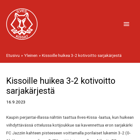
Siirry
Pääv
sisältöön
Etusivu
Yleinen
Kissoille huikea 3-2 kotivoitto sarjakärjestä
Artikkelien
Kissoille huikea 3-2 kotivoitto
selaus
sarjakärjestä
16.9.2023
Kaupin perjantai-illassa nähtiin taattua Ilves-Kissa -laatua, kun huikean
viihdyttävässä ottelussa kotijoukkue sai kavennettua eron sarjakärki
FC Jazziin kahteen pisteeseen voittamalla porilaiset lukemin 3-2 (0-