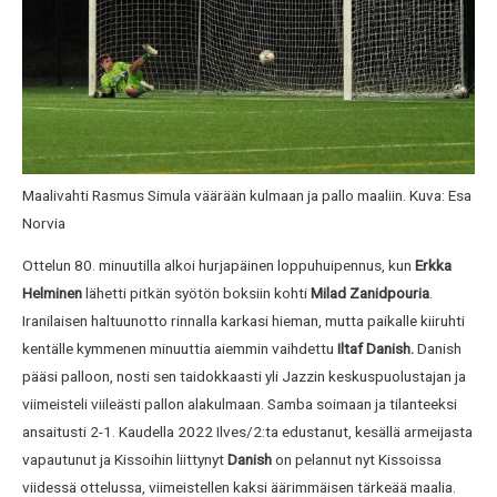
Maalivahti Rasmus Simula väärään kulmaan ja pallo maaliin. Kuva: Esa
Norvia
Ottelun 80. minuutilla alkoi hurjapäinen loppuhuipennus, kun
Erkka
Helminen
lähetti pitkän syötön boksiin kohti
Milad Zanidpouria
.
Iranilaisen haltuunotto rinnalla karkasi hieman, mutta paikalle kiiruhti
kentälle kymmenen minuuttia aiemmin vaihdettu
Iltaf Danish.
Danish
pääsi palloon, nosti sen taidokkaasti yli Jazzin keskuspuolustajan ja
viimeisteli viileästi pallon alakulmaan. Samba soimaan ja tilanteeksi
ansaitusti 2-1. Kaudella 2022 Ilves/2:ta edustanut, kesällä armeijasta
vapautunut ja Kissoihin liittynyt
Danish
on pelannut nyt Kissoissa
viidessä ottelussa, viimeistellen kaksi äärimmäisen tärkeää maalia.