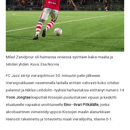
Milad Zanidpour oli huimassa vireessä syöttäen kaksi maalia ja
tehden yhden. Kuva: Esa Norvia
FC Jazz siirtyi vierasjohtoon 30. minuutin pelin jälkeeen.
Vierasjoukkueen vasemmalla laidalla erittäin vahvasti koko ottelun
pelannut ja Niklas Linhdolm -tyylisiä harhautuksia esittänyt numero 14
Yoon Jongtae
kieputteli Kissojen puolustuksen
vipuun ja keskitti
etualueelle vapaaksi unohtuneelle
Eino
–
Iivari Pitkälälle
, jonka
akrobaattinen viimeistely upposi Kissojen maalin alanurkkaan.
Hienosti rakennettu ja toteutettu maali vierailijoilta, tilanne 0-1.