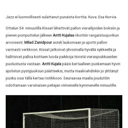
Jazz ei luonnollisesti sulattanut punaista korttia. Kuva: Esa Norvia
Ottelun 54. minuutilla Kissat lähettivät pallon vierailijoiden boksiin ja
pienen pomputtelun jälkeen
Antti Kujalaa
rikottiin rangaistuspotkun
arvoisesti.
Milad Zanidpour
asteli laukomaan ja upotti pallon
varmasti verkkoon. Kissat jatkoivat ylivoimalla hyvällä sykkeellä ja
hallitsivat palloa koittaen luoda paikkoja tiivistä vierasjoukkueiden
puolustusta vastaan.
Antti Kujala
pääsi kertaalleen puskemaan hyvin
ajoitetun pystyjuoksun päätteeksi, mutta maalivahdinkin jo ylittänyt
pusku osui tällä kertaa ristikkoon. Seuraavaa maalia jouduttiin
odottamaan varsinaisen peliajan viimeiselle kymmenelle minuutille.