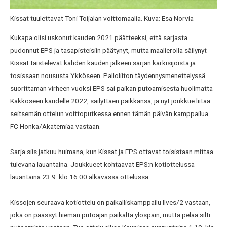
Kissat tuulettavat Toni Toijalan voittomaalia. Kuva: Esa Norvia
Kukapa olisi uskonut kauden 2021 päätteeksi, että sarjasta
pudonnut EPS ja tasapisteisiin päätynyt, mutta maalierolla säilynyt
Kissat taistelevat kahden kauden jälkeen sarjan kärkisijoista ja
tosissaan noususta Ykköseen. Palloliiton täydennysmenettelyssä
suorittaman virheen vuoksi EPS sai paikan putoamisesta huolimatta
Kakkoseen kaudelle 2022, säilyttäen paikkansa, ja nyt joukkue liitää
seitsemän ottelun voittoputkessa ennen tämän päivän kamppailua
FC Honka/Akatemiaa vastaan.
Sarja siis jatkuu huimana, kun Kissat ja EPS ottavat toisistaan mittaa
tulevana lauantaina. Joukkueet kohtaavat EPS:n kotiottelussa
lauantaina 23.9. klo 16.00 alkavassa ottelussa.
Kissojen seuraava kotiottelu on paikalliskamppailu Ilves/2 vastaan,
joka on päässyt hieman putoajan paikalta ylöspäin, mutta pelaa silti