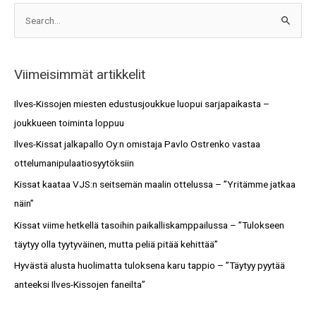
A
S
r
e
k
a
i
Viimeisimmät artikkelit
r
s
c
Ilves-Kissojen miesten edustusjoukkue luopui sarjapaikasta –
t
h
joukkueen toiminta loppuu
o
f
Ilves-Kissat jalkapallo Oy:n omistaja Pavlo Ostrenko vastaa
t
o
ottelumanipulaatiosyytöksiin
r
Kissat kaataa VJS:n seitsemän maalin ottelussa – ”Yritämme jatkaa
:
näin”
Kissat viime hetkellä tasoihin paikalliskamppailussa – ”Tulokseen
täytyy olla tyytyväinen, mutta peliä pitää kehittää”
Hyvästä alusta huolimatta tuloksena karu tappio – ”Täytyy pyytää
anteeksi Ilves-Kissojen faneilta”