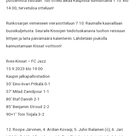
putoamista vastaan. Tuo ottelu alkaa Kaupissa sunnuntaina 1.10. klo
14.00, tervetuloa otteluun!
Runkosarjan viimeiseen vierasotteluun 7.10. Raumalle kaavaillaan
bussikuljetusta. Seuraile Kissojen tiedotuskanavia tuohon reissuun
liittyen ja laita päivämäärä kalenteriin. Lähdetään joukolla
kannustamaan Kissat voittoon!
Ilves-Kissat – FC Jazz
15.9.2023 klo 19.00
Kaupin jalkapallostadion
30′ Eino-Iivari Pitkälä 0-1
57′ Milad Zanidpour 1-1
80′ Iltaf Danish 2-1
85′ Benjamin Stroud 2-2
90+1′ Toni Toijala 3-2
12. Roope Järvinen, 4. Ardian Kovaqi, 5. Juho Ihalainen (c), 6. Jari