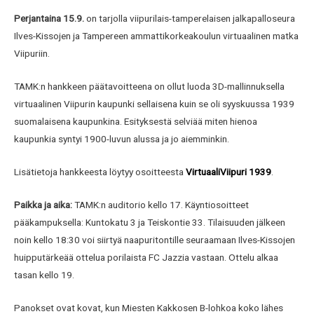
Perjantaina 15.9.
on tarjolla viipurilais-tamperelaisen jalkapalloseura
Ilves-Kissojen ja Tampereen ammattikorkeakoulun virtuaalinen matka
Viipuriin.
TAMK:n hankkeen päätavoitteena on ollut luoda 3D-mallinnuksella
virtuaalinen Viipurin kaupunki sellaisena kuin se oli syyskuussa 1939
suomalaisena kaupunkina. Esityksestä selviää miten hienoa
kaupunkia syntyi 1900-luvun alussa ja jo aiemminkin.
Lisätietoja hankkeesta löytyy osoitteesta
VirtuaaliViipuri 1939
.
Paikka ja aika:
TAMK:n auditorio kello 17. Käyntiosoitteet
pääkampuksella: Kuntokatu 3 ja Teiskontie 33. Tilaisuuden jälkeen
noin kello 18:30 voi siirtyä naapuritontille seuraamaan Ilves-Kissojen
huipputärkeää ottelua porilaista FC Jazzia vastaan. Ottelu alkaa
tasan kello 19.
Panokset ovat kovat, kun Miesten Kakkosen B-lohkoa koko lähes