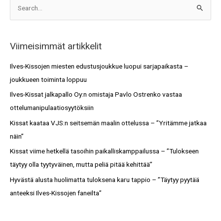
A
S
r
e
k
a
i
Viimeisimmät artikkelit
r
s
c
Ilves-Kissojen miesten edustusjoukkue luopui sarjapaikasta –
t
h
joukkueen toiminta loppuu
o
f
Ilves-Kissat jalkapallo Oy:n omistaja Pavlo Ostrenko vastaa
t
o
ottelumanipulaatiosyytöksiin
r
Kissat kaataa VJS:n seitsemän maalin ottelussa – ”Yritämme jatkaa
:
näin”
Kissat viime hetkellä tasoihin paikalliskamppailussa – ”Tulokseen
täytyy olla tyytyväinen, mutta peliä pitää kehittää”
Hyvästä alusta huolimatta tuloksena karu tappio – ”Täytyy pyytää
anteeksi Ilves-Kissojen faneilta”