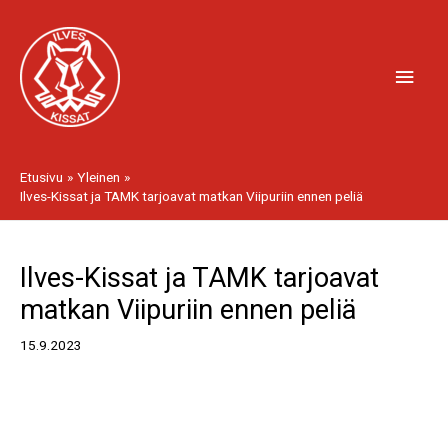
Siirry
Pääv
sisältöön
Etusivu
Yleinen
Ilves-Kissat ja TAMK tarjoavat matkan Viipuriin ennen peliä
Artikkelien
Ilves-Kissat ja TAMK tarjoavat
selaus
matkan Viipuriin ennen peliä
15.9.2023