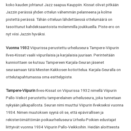
koko kauden johtanut Jazz saapuu Kauppiin. Kissat olivat pitkään
Jazzin perässä yhden ottelun vähemmän pelanneena ja kolme
pistettä perässä. Tähän otteluun lähdettäessä ottelumäärä on
tasoittunut kahdeksaantoista molemmilla joukkueilla. Piste-ero on
nyt viisi Jazzin hyväksi.
Vuonna 1932
Viipurissa perustettu urheiluseura Tampere-Viipurin
Ilves-Kissat vaalii viipurilaisia ja karjalaisia juuriaan. Perinteitään
kunnioittaen se kutsuu Tampereen Karjala-Seuran jäsenet
seuraamaan tätä Miesten Kakkosen kotiottelua. Karjala-Seuralla on
ottelutapahtumassa oma esittelypiste.
Tampere-Viipurin
Ilves-Kissat on Viipurissa 1932 nimellä Viipurin
Pallo-Veikot perustettu tamperelainen urheiluseura, joka tunnetaan
nykyään jalkapallosta. Seuran nimi muuttui Viipurin Ilvekseksi vuonna
1934. Nimen muutoksen syynä oli se, että epävirallisen ja
rekisteröimättömän poikaurheiluseura Urheilu-Poikien edustajat
liittyivät vuonna 1934 Viipurin Pallo-Veikkoihin. Heidän aloitteesta