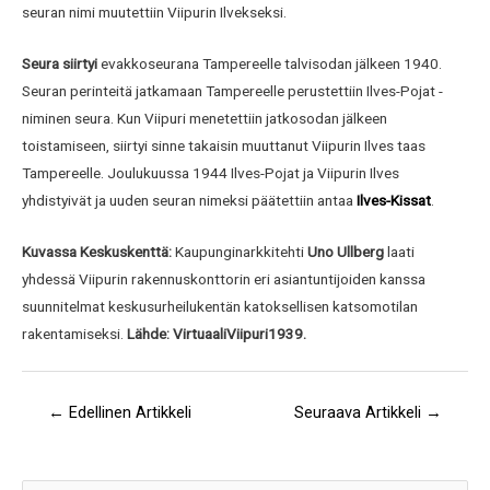
seuran nimi muutettiin Viipurin Ilvekseksi.
Seura siirtyi
evakkoseurana Tampereelle talvisodan jälkeen 1940.
Seuran perinteitä jatkamaan Tampereelle perustettiin Ilves-Pojat -
niminen seura. Kun Viipuri menetettiin jatkosodan jälkeen
toistamiseen, siirtyi sinne takaisin muuttanut Viipurin Ilves taas
Tampereelle. Joulukuussa 1944 Ilves-Pojat ja Viipurin Ilves
yhdistyivät ja uuden seuran nimeksi päätettiin antaa
Ilves-Kissat
.
Kuvassa Keskuskenttä:
Kaupunginarkkitehti
Uno Ullberg
laati
yhdessä Viipurin rakennuskonttorin eri asiantuntijoiden kanssa
suunnitelmat keskusurheilukentän katoksellisen katsomotilan
rakentamiseksi.
Lähde: VirtuaaliViipuri1939.
←
Edellinen Artikkeli
Seuraava Artikkeli
→