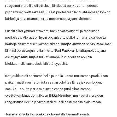
reagoinut vierailija oli otteluun lähtiessä pakkovoiton edessä
putoamisen välttääkseen. Kissat puolestaan lähti jahtaamaan lohkon
kärkeä ja kaventamaan eroa mestaruussarjaan lähtiessä.
Ottelu alkoi ymmärrettävästi melko varovaisesti ja tasaisissa
merkeissä. Vieraat oli hyvin organisoitu pallottomana ja sai useita
katkoja ensimmäisen jakson aikana.
Roope Järvinen
selvisi maalillaan
lähinnä perustorjunnoilla, mutta
Toni Paukkeri
ja laitapuolustajana
esiintynyt
Antti Kujala
tulivat kumpikin vuorollaan apuihin
blokkaamalla laukauksia lähietäisyydeltä.
Kotijoukkue oli ensimmäisellä jaksolla luonut muutaman puolikkaan
paikan, mutta onnistumista saatiin odottaa lähes jakson loppuun
saakka. Lopulta paria minuuttia ennen puoliaikaa hienon
syöttökombinaation jälkeen
Erkka Helminen
murtautui vieraiden
rangaistusalueelle ja viimeisteli rauhallisesti maalin alakulmaan.
Toisella jaksolla kotijoukkue oli kentällä huomattavasti