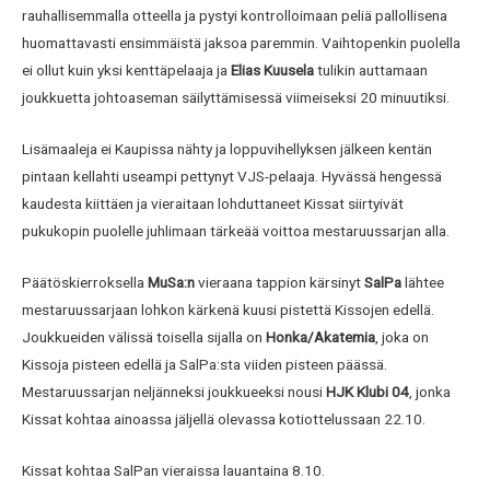
rauhallisemmalla otteella ja pystyi kontrolloimaan peliä pallollisena
huomattavasti ensimmäistä jaksoa paremmin. Vaihtopenkin puolella
ei ollut kuin yksi kenttäpelaaja ja
Elias Kuusela
tulikin auttamaan
joukkuetta johtoaseman säilyttämisessä viimeiseksi 20 minuutiksi.
Lisämaaleja ei Kaupissa nähty ja loppuvihellyksen jälkeen kentän
pintaan kellahti useampi pettynyt VJS-pelaaja. Hyvässä hengessä
kaudesta kiittäen ja vieraitaan lohduttaneet Kissat siirtyivät
pukukopin puolelle juhlimaan tärkeää voittoa mestaruussarjan alla.
Päätöskierroksella
MuSa:n
vieraana tappion kärsinyt
SalPa
lähtee
mestaruussarjaan lohkon kärkenä kuusi pistettä Kissojen edellä.
Joukkueiden välissä toisella sijalla on
Honka/Akatemia
, joka on
Kissoja pisteen edellä ja SalPa:sta viiden pisteen päässä.
Mestaruussarjan neljänneksi joukkueeksi nousi
HJK Klubi 04
, jonka
Kissat kohtaa ainoassa jäljellä olevassa kotiottelussaan 22.10.
Kissat kohtaa SalPan vieraissa lauantaina 8.10.