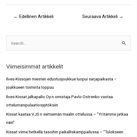
←
Edellinen Artikkeli
Seuraava Artikkeli
→
A
S
r
e
k
a
i
Viimeisimmät artikkelit
r
s
c
Ilves-Kissojen miesten edustusjoukkue luopui sarjapaikasta –
t
h
joukkueen toiminta loppuu
o
f
Ilves-Kissat jalkapallo Oy:n omistaja Pavlo Ostrenko vastaa
t
o
ottelumanipulaatiosyytöksiin
r
Kissat kaataa VJS:n seitsemän maalin ottelussa – ”Yritämme jatkaa
:
näin”
Kissat viime hetkellä tasoihin paikalliskamppailussa – ”Tulokseen