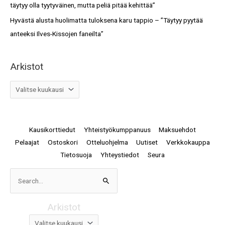
täytyy olla tyytyväinen, mutta peliä pitää kehittää”
Hyvästä alusta huolimatta tuloksena karu tappio – ”Täytyy pyytää
anteeksi Ilves-Kissojen faneilta”
Arkistot
Kausikorttiedut
Yhteistyökumppanuus
Maksuehdot
Pelaajat
Ostoskori
Otteluohjelma
Uutiset
Verkkokauppa
Tietosuoja
Yhteystiedot
Seura
Arkistot
Search
for:
Arkistot