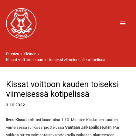
Siirry
Pääv
sisältöön
Etusivu
Yleinen
Kissat voittoon kauden toiseksi viimeisessä kotipelissä
Artikkelien
Kissat voittoon kauden toiseksi
selaus
viimeisessä kotipelissä
3.10.2022
Ilves-Kissat
kohtasi lauantaina 1.10. Miesten Kakkosen kauden
viimeisessä runkosarjaottelussa
Vantaan Jalkapalloseuran
. Pari
viikkoa sitten valmentajanvaihdoksella vaikeaan tilanteeseen