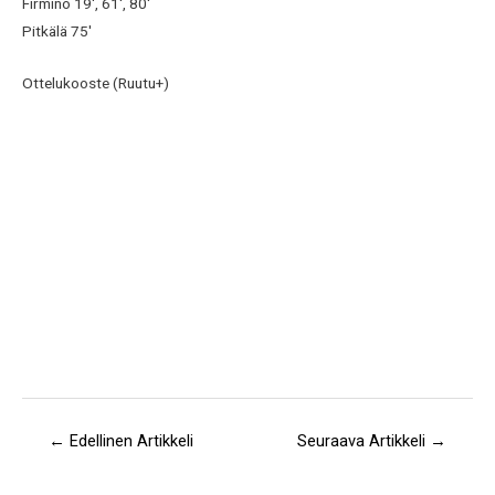
Firmino 19′, 61′, 80′
Pitkälä 75′
Ottelukooste (Ruutu+)
←
Edellinen Artikkeli
Seuraava Artikkeli
→