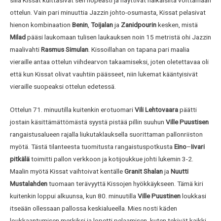
sillä Kissat kuittasivat sen nopeasti ja näyttivät nälkäisiltä voittamaan
ottelun. Vain pari minuuttia Jazzin johto-osumasta, Kissat pelasivat
hienon kombinaation
Benin
,
Toijalan
ja
Zanidpourin
kesken, mistä
Milad
pääsi laukomaan tulisen laukauksen noin 15 metristä ohi Jazzin
maalivahti
Rasmus Simulan
. Kissoillahan on tapana pari maalia
vieraille antaa ottelun viihdearvon takaamiseksi, joten oletettavaa oli
että kun Kissat olivat vauhtiin päässeet, niin lukemat kääntyisivät
vieraille suopeaksi ottelun edetessä.
Ottelun 71. minuutilla kuitenkin erotuomari
Vili Lehtovaara
päätti
jostain käsittämättömästä syystä pistää pillin suuhun
Ville Puustisen
rangaistusalueen rajalla liukutaklauksella suorittaman pallonriiston
myötä. Tästä tilanteesta tuomitusta rangaistuspotkusta
Eino
–
Iivari
pitkälä
toimitti pallon verkkoon ja kotijoukkue johti lukemin 3-2.
Maalin myötä Kissat vaihtoivat kentälle
Granit Shalan
ja
Nuutti
Mustalahden
tuomaan terävyyttä Kissojen hyökkäykseen. Tämä kiri
kuitenkin loppui alkuunsa, kun 80. minuutilla
Ville Puustinen
loukkasi
itseään ollessaan pallossa keskialueella. Mies nosti käden
loukkaantumisen merkiksi ja lopetti pelaamisen, kuten tekivät kaikki