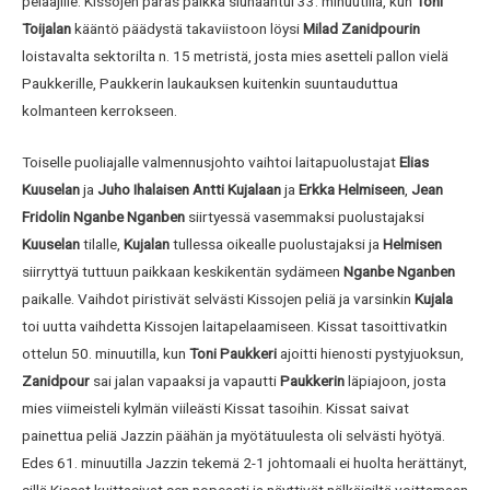
pelaajille. Kissojen paras paikka siunaantui 33. minuutilla, kun
Toni
Toijalan
kääntö päädystä takaviistoon löysi
Milad Zanidpourin
loistavalta sektorilta n. 15 metristä, josta mies asetteli pallon vielä
Paukkerille, Paukkerin laukauksen kuitenkin suuntauduttua
kolmanteen kerrokseen.
Toiselle puoliajalle valmennusjohto vaihtoi laitapuolustajat
Elias
Kuuselan
ja
Juho Ihalaisen
Antti Kujalaan
ja
Erkka Helmiseen
,
Jean
Fridolin Nganbe Nganben
siirtyessä vasemmaksi puolustajaksi
Kuuselan
tilalle,
Kujalan
tullessa oikealle puolustajaksi ja
Helmisen
siirryttyä tuttuun paikkaan keskikentän sydämeen
Nganbe Nganben
paikalle. Vaihdot piristivät selvästi Kissojen peliä ja varsinkin
Kujala
toi uutta vaihdetta Kissojen laitapelaamiseen. Kissat tasoittivatkin
ottelun 50. minuutilla, kun
Toni Paukkeri
ajoitti hienosti pystyjuoksun,
Zanidpour
sai jalan vapaaksi ja vapautti
Paukkerin
läpiajoon, josta
mies viimeisteli kylmän viileästi Kissat tasoihin. Kissat saivat
painettua peliä Jazzin päähän ja myötätuulesta oli selvästi hyötyä.
Edes 61. minuutilla Jazzin tekemä 2-1 johtomaali ei huolta herättänyt,