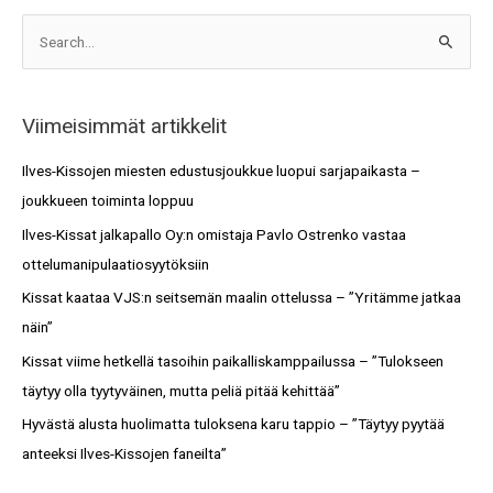
A
S
r
e
k
a
i
Viimeisimmät artikkelit
r
s
c
Ilves-Kissojen miesten edustusjoukkue luopui sarjapaikasta –
t
h
joukkueen toiminta loppuu
o
f
Ilves-Kissat jalkapallo Oy:n omistaja Pavlo Ostrenko vastaa
t
o
ottelumanipulaatiosyytöksiin
r
Kissat kaataa VJS:n seitsemän maalin ottelussa – ”Yritämme jatkaa
:
näin”
Kissat viime hetkellä tasoihin paikalliskamppailussa – ”Tulokseen
täytyy olla tyytyväinen, mutta peliä pitää kehittää”
Hyvästä alusta huolimatta tuloksena karu tappio – ”Täytyy pyytää
anteeksi Ilves-Kissojen faneilta”