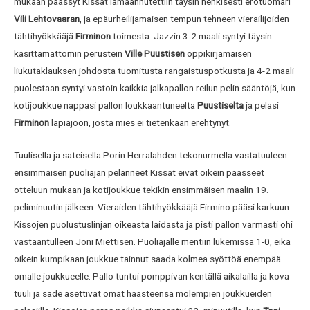
mukaan päässyt Kissat lamaannutettiin täysin henkisesti erotuomari
Vili Lehtovaaran
, ja epäurheilijamaisen tempun tehneen vierailijoiden
tähtihyökkääjä
Firminon
toimesta. Jazzin 3-2 maali syntyi täysin
käsittämättömin perustein
Ville Puustisen
oppikirjamaisen
liukutaklauksen johdosta tuomitusta rangaistuspotkusta ja 4-2 maali
puolestaan syntyi vastoin kaikkia jalkapallon reilun pelin sääntöjä, kun
kotijoukkue nappasi pallon loukkaantuneelta
Puustiselta
ja pelasi
Firminon
läpiajoon, josta mies ei tietenkään erehtynyt.
Tuulisella ja sateisella Porin Herralahden tekonurmella vastatuuleen
ensimmäisen puoliajan pelanneet Kissat eivät oikein päässeet
otteluun mukaan ja kotijoukkue tekikin ensimmäisen maalin 19.
peliminuutin jälkeen. Vieraiden tähtihyökkääjä Firmino pääsi karkuun
Kissojen puolustuslinjan oikeasta laidasta ja pisti pallon varmasti ohi
vastaantulleen Joni Miettisen. Puoliajalle mentiin lukemissa 1-0, eikä
oikein kumpikaan joukkue tainnut saada kolmea syöttöä enempää
omalle joukkueelle. Pallo tuntui pomppivan kentällä aikalailla ja kova
tuuli ja sade asettivat omat haasteensa molempien joukkueiden