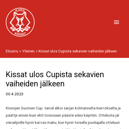
Siirry
Pääv
sisältöön
Etusivu
Yleinen
Kissat ulos Cupista sekavien vaiheiden jälkeen
Artikkelien
Kissat ulos Cupista sekavien
selaus
vaiheiden jälkeen
30.4.2023
Kissojen Suomen Cup -taival alkoi sarjan kolmannelta kierrokselta ja
päättyi ennen kuin ehti tosissaan päästä edes käyntiin. Ottelusta jäi
vierailijoille hyvin karvas maku, kun hyvin toisella puoliajalla otteluun