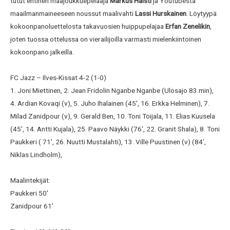
tutut entinen maajoukkuepelaaja
Markus Halsti
ja Youtubesta
maailmanmaineeseen noussut maalivahti
Lassi Hurskainen
. Löytyypä
kokoonpanoluettelosta takavuosien huippupelajaa
Erfan Zenelikin
,
joten tuossa ottelussa on vierailijoilla varmasti mielenkiintoinen
kokoonpano jalkeilla.
FC Jazz – Ilves-Kissat 4-2 (1-0)
1. Joni Miettinen, 2. Jean Fridolin Nganbe Nganbe (Ulosajo 83.min),
4. Ardian Kovaqi (v), 5. Juho Ihalainen (45′, 16. Erkka Helminen), 7.
Milad Zanidpour (v), 9. Gerald Ben, 10. Toni Toijala, 11. Elias Kuusela
(45′, 14. Antti Kujala), 25. Paavo Näykki (76′, 22. Granit Shala), 8. Toni
Paukkeri ( 71′, 26. Nuutti Mustalahti), 13. Ville Puustinen (v) (84′,
Niklas Lindholm),
Maalintekijät:
Paukkeri 50′
Zanidpour 61′