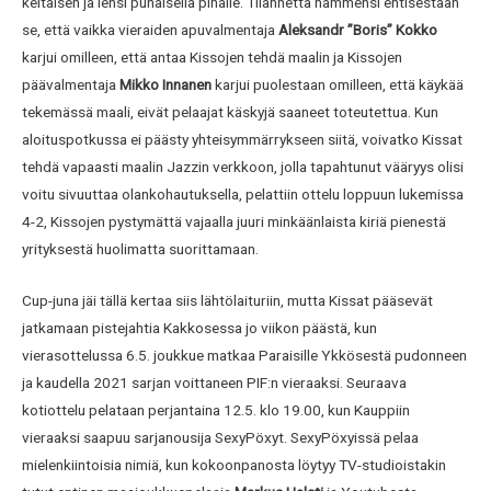
keltaisen ja lensi punaisella pihalle. Tilannetta hämmensi entisestään
se, että vaikka vieraiden apuvalmentaja
Aleksandr ”Boris” Kokko
karjui omilleen, että antaa Kissojen tehdä maalin ja Kissojen
päävalmentaja
Mikko Innanen
karjui puolestaan omilleen, että käykää
tekemässä maali, eivät pelaajat käskyjä saaneet toteutettua. Kun
aloituspotkussa ei päästy yhteisymmärrykseen siitä, voivatko Kissat
tehdä vapaasti maalin Jazzin verkkoon, jolla tapahtunut vääryys olisi
voitu sivuuttaa olankohautuksella, pelattiin ottelu loppuun lukemissa
4-2, Kissojen pystymättä vajaalla juuri minkäänlaista kiriä pienestä
yrityksestä huolimatta suorittamaan.
Cup-juna jäi tällä kertaa siis lähtölaituriin, mutta Kissat pääsevät
jatkamaan pistejahtia Kakkosessa jo viikon päästä, kun
vierasottelussa 6.5. joukkue matkaa Paraisille Ykkösestä pudonneen
ja kaudella 2021 sarjan voittaneen PIF:n vieraaksi. Seuraava
kotiottelu pelataan perjantaina 12.5. klo 19.00, kun Kauppiin
vieraaksi saapuu sarjanousija SexyPöxyt. SexyPöxyissä pelaa
mielenkiintoisia nimiä, kun kokoonpanosta löytyy TV-studioistakin