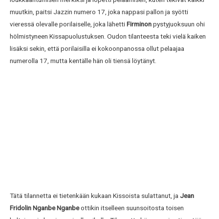
muutkin, paitsi Jazzin numero 17, joka nappasi pallon ja syötti
vieressä olevalle porilaiselle, joka lähetti
Firminon
pystyjuoksuun ohi
hölmistyneen Kissapuolustuksen. Oudon tilanteesta teki vielä kaiken
lisäksi sekin, että porilaisilla ei kokoonpanossa ollut pelaajaa
numerolla 17, mutta kentälle hän oli tiensä löytänyt.
Tätä tilannetta ei tietenkään kukaan Kissoista sulattanut, ja
Jean
Fridolin Nganbe Nganbe
ottikin itselleen suunsoitosta toisen