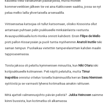
kaudella vielä valtakunnan pääsarjassa, mutta monien
kommervenkkien jälkeen tie vei aina Kakkoseen saakka, jossa se nyt
pelaa melko lailla ylivertaisella arsenaalilla.
Viitisensataa katsojaa oli tullut katsomaan, olisiko Kissoista ollut
antamaan puhtaan pelin joukkueelle minkäänlaista vastusta.
Avauspuolikkaalla koti-Honka onnisti kahdesti. Ensin
Filipe de Mello
pisti pallon Kissarysään ja puoli tuntia myöhemmin
Anatoli Inutile
teki
saman tempun. Puoliaikaa vietettiin tamperelaisittain kahden maalin
tappioasemassa.
Toista jaksoa oli pelattu kymmenisen minuuttia, kun
Niki Otaru
iski
kotijoukkueelle kolmannen. Peli näytti pelatulta, mutta
Timur
Inapshba
onnistui ottelun toisella lisäminuutilla kerran
Sasu Niemisen
syötöstä ja se varmasti lyhensi kotimatkaa ainakin rahtusen.
Mitä ajatteli valmennusjohto päivän pelistä?
Jukka Heinosen
saimme
kiinni bussista, kun kotimatka oli alkamassa.