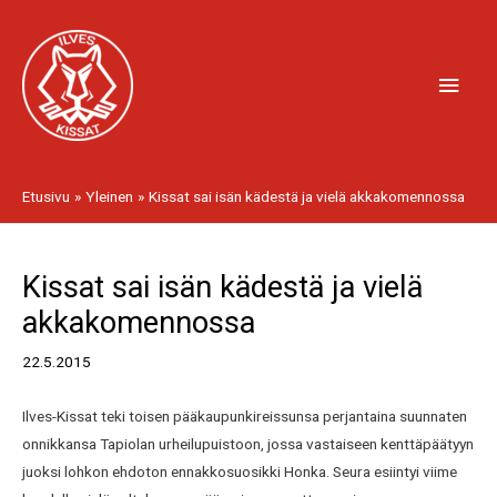
Siirry
Pääv
sisältöön
Etusivu
Yleinen
Kissat sai isän kädestä ja vielä akkakomennossa
Artikkelien
Kissat sai isän kädestä ja vielä
selaus
akkakomennossa
22.5.2015
Ilves-Kissat teki toisen pääkaupunkireissunsa perjantaina suunnaten
onnikkansa Tapiolan urheilupuistoon, jossa vastaiseen kenttäpäätyyn
juoksi lohkon ehdoton ennakkosuosikki Honka. Seura esiintyi viime