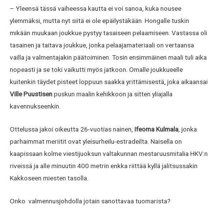
– Yleensä tässä vaiheessa kautta ei voi sanoa, kuka nousee
ylemmäksi, mutta nyt siitä ei ole epäilystäkään. Hongalle tuskin
mikään muukaan joukkue pystyy tasaiseen pelaamiseen. Vastassa oli
tasainen ja taitava joukkue, jonka pelaajamateriaali on vertaansa
vailla ja valmentajakin päätoiminen. Tosin ensimmäinen maali tuli aika
nopeasti ja se toki vaikutti myös jatkoon. Omalle joukkueelle
kuitenkin täydet pisteet loppuun saakka yrittämisestä, joka aikaansai
Ville Puustisen
puskun maalin kehikkoon ja sitten yliajalla
kavennukseenkin.
Ottelussa jakoi oikeutta 26-vuotias nainen,
Ifeoma Kulmala
, jonka
parhaimmat meriitit ovat yleisurheilu-estradeilta. Naisella on
kaapissaan kolme viestijuoksun valtakunnan mestaruusmitalia HKV:n
riveissä ja alle minuutin 400 metrin enkka riittää kyllä jalitsussakin
Kakkoseen miesten tasolla.
Onko valmennusjohdolla jotain sanottavaa tuomarista?