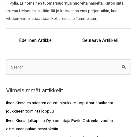
– Kyllä. Erinomainen tuomarisuoritus nuorelta naiselta. Kiitos siitä,
toteaa Heinonen ja kääntää jo katseensa ensi perjantaihin, kun
vihdoin viimein päästään kotiareenalle Tammelaan.
←
Edellinen Artikkeli
Seuraava Artikkeli
→
A
S
r
e
k
a
i
Viimeisimmät artikkelit
r
s
c
Ilves-Kissojen miesten edustusjoukkue luopui sarjapaikasta –
t
h
joukkueen toiminta loppuu
o
f
Ilves-Kissat jalkapallo Oy:n omistaja Pavlo Ostrenko vastaa
t
o
ottelumanipulaatiosyytöksiin
r