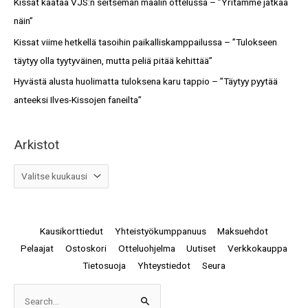
Kissat kaataa VJS:n seitsemän maalin ottelussa – ”Yritämme jatkaa
:
näin”
Kissat viime hetkellä tasoihin paikalliskamppailussa – ”Tulokseen
täytyy olla tyytyväinen, mutta peliä pitää kehittää”
Hyvästä alusta huolimatta tuloksena karu tappio – ”Täytyy pyytää
anteeksi Ilves-Kissojen faneilta”
Arkistot
Kausikorttiedut
Yhteistyökumppanuus
Maksuehdot
Pelaajat
Ostoskori
Otteluohjelma
Uutiset
Verkkokauppa
Tietosuoja
Yhteystiedot
Seura
Arkistot
Search