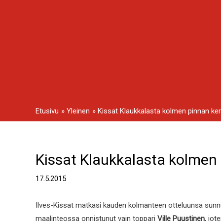
Siirry
sisältöön
Etusivu
Yleinen
Kissat Klaukkalasta kolmen pinnan ker
Kissat Klaukkalasta kolmen 
Artikkelien
selaus
17.5.2015
Ilves-Kissat matkasi kauden kolmanteen otteluunsa sunn
maalinteossa onnistunut vain toppari
Ville Puustinen
, jot