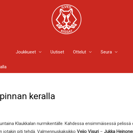
Joukkueet
Uutiset
Ottelut
Seura
alla
pinnan keralla
untaina Klaukkalan nurmikentälle. Kahdessa ensimmäisessä pelissä o
en jotakin piti tehdä. Valmennuskaksikko
Veijo Visuri
–
Jukka Heinone