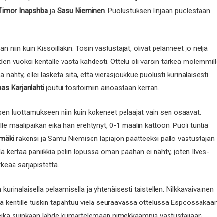
Timor Inapshba
ja
Sasu Nieminen
. Puolustuksen linjaan puolestaan
han niin kuin Kissoillakin. Tosin vastustajat, olivat pelanneet jo neljä
den vuoksi kentälle vasta kahdesti. Ottelu oli varsin tärkeä molemmill
ä nähty, ellei lasketa sitä, että vierasjoukkue puolusti kurinalaisesti
s Karjanlahti
joutui tositoimiin ainoastaan kerran.
en luottamukseen niin kuin kokeneet pelaajat vain sen osaavat.
lle maalipaikan eikä hän erehtynyt, 0-1 maalin kattoon. Puoli tuntia
mäki
rakensi ja Samu Niemisen läpiajon päätteeksi pallo vastustajan
llä kertaa paniikkia pelin lopussa oman päähän ei nähty, joten Ilves-
keää sarjapistettä.
kurinalaisella pelaamisella ja yhtenäisesti taistellen. Nilkkavaivainen
a kentille tuskin tapahtuu vielä seuraavassa ottelussa Espoossakaan
, eikä suinkaan lähde kumartelemaan nimekkäämpiä vastustajiaan.