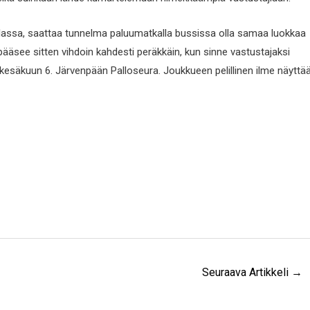
kalassa, saattaa tunnelma paluumatkalla bussissa olla samaa luokkaa
pääsee sitten vihdoin kahdesti peräkkäin, kun sinne vastustajaksi
kesäkuun 6. Järvenpään Palloseura. Joukkueen pelillinen ilme näyttä
Seuraava Artikkeli
→