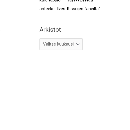
anteeksi Ilves-Kissojen faneilta”
Arkistot
ä