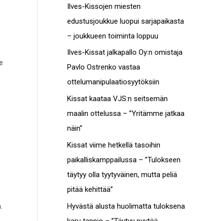
c
Ilves-Kissojen miesten
t
h
edustusjoukkue luopui sarjapaikasta
o
f
– joukkueen toiminta loppuu
t
o
Ilves-Kissat jalkapallo Oy:n omistaja
e
r
Pavlo Ostrenko vastaa
:
ottelumanipulaatiosyytöksiin
Kissat kaataa VJS:n seitsemän
maalin ottelussa – ”Yritämme jatkaa
näin”
Kissat viime hetkellä tasoihin
paikalliskamppailussa – ”Tulokseen
täytyy olla tyytyväinen, mutta peliä
pitää kehittää”
Hyvästä alusta huolimatta tuloksena
.
karu tappio – ”Täytyy pyytää