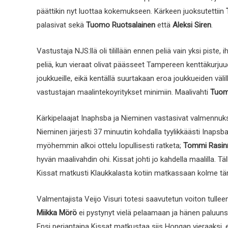
päättikin nyt luottaa kokemukseen. Kärkeen juoksutettiin
palasivat sekä
Tuomo Ruotsalainen
että
Aleksi Siren
.
Vastustaja NJS:llä oli tilillään ennen peliä vain yksi piste, i
peliä, kun vieraat olivat päässeet Tampereen kenttäkurjuu
joukkueille, eikä kentällä suurtakaan eroa joukkueiden välill
vastustajan maalintekoyritykset minimiin. Maalivahti
Tuoma
Kärkipelaajat Inaphsba ja Nieminen vastasivat valmennuks
Nieminen järjesti 37 minuutin kohdalla tyylikkäästi Inapsba
myöhemmin alkoi ottelu lopullisesti ratketa;
Tommi Rasin
hyvän maalivahdin ohi. Kissat johti jo kahdella maalilla. Tä
Kissat matkusti Klaukkalasta kotiin matkassaan kolme tär
Valmentajista Veijo Visuri totesi saavutetun voiton tulleen 
Miikka Mörö
ei pystynyt vielä pelaamaan ja hänen paluuns
Ensi perjantaina Kissat matkustaa siis Hongan vieraaksi