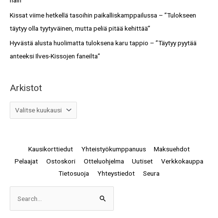
näin”
Kissat viime hetkellä tasoihin paikalliskamppailussa – ”Tulokseen
täytyy olla tyytyväinen, mutta peliä pitää kehittää”
Hyvästä alusta huolimatta tuloksena karu tappio – ”Täytyy pyytää
anteeksi Ilves-Kissojen faneilta”
Arkistot
Kausikorttiedut
Yhteistyökumppanuus
Maksuehdot
Pelaajat
Ostoskori
Otteluohjelma
Uutiset
Verkkokauppa
Tietosuoja
Yhteystiedot
Seura
Arkistot
Search
for: