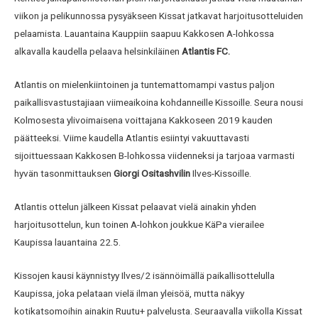
viikon ja pelikunnossa pysyäkseen Kissat jatkavat harjoitusotteluiden
pelaamista. Lauantaina Kauppiin saapuu Kakkosen A-lohkossa
alkavalla kaudella pelaava helsinkiläinen
Atlantis FC.
Atlantis on mielenkiintoinen ja tuntemattomampi vastus paljon
paikallisvastustajiaan viimeaikoina kohdanneille Kissoille. Seura nousi
Kolmosesta ylivoimaisena voittajana Kakkoseen 2019 kauden
päätteeksi. Viime kaudella Atlantis esiintyi vakuuttavasti
sijoittuessaan Kakkosen B-lohkossa viidenneksi ja tarjoaa varmasti
hyvän tasonmittauksen
Giorgi Ositashvilin
Ilves-Kissoille.
Atlantis ottelun jälkeen Kissat pelaavat vielä ainakin yhden
harjoitusottelun, kun toinen A-lohkon joukkue KäPa vierailee
Kaupissa lauantaina 22.5.
Kissojen kausi käynnistyy Ilves/2 isännöimällä paikallisottelulla
Kaupissa, joka pelataan vielä ilman yleisöä, mutta näkyy
kotikatsomoihin ainakin Ruutu+ palvelusta. Seuraavalla viikolla Kissat