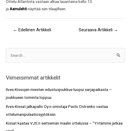
Ottelu Atlantista vastaan alkaa lauantaina kello 13
ja
Aamulehti
näyttää sen tilaajilleen.
←
Edellinen Artikkeli
Seuraava Artikkeli
→
A
S
r
e
k
a
i
Viimeisimmät artikkelit
r
s
c
Ilves-Kissojen miesten edustusjoukkue luopui sarjapaikasta –
t
h
joukkueen toiminta loppuu
o
f
Ilves-Kissat jalkapallo Oy:n omistaja Pavlo Ostrenko vastaa
t
o
ottelumanipulaatiosyytöksiin
r
Kissat kaataa VJS:n seitsemän maalin ottelussa – ”Yritämme jatkaa
: