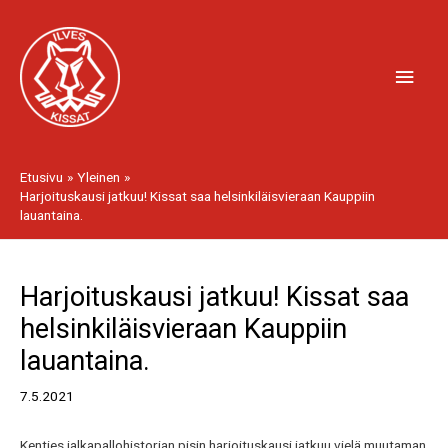
Siirry
Pääv
sisältöön
Etusivu
Yleinen
Harjoituskausi jatkuu! Kissat saa helsinkiläisvieraan Kauppiin
lauantaina.
Artikkelien
Harjoituskausi jatkuu! Kissat saa
selaus
helsinkiläisvieraan Kauppiin
lauantaina.
7.5.2021
Kenties jalkapallohistorian pisin harjoituskausi jatkuu vielä muutaman