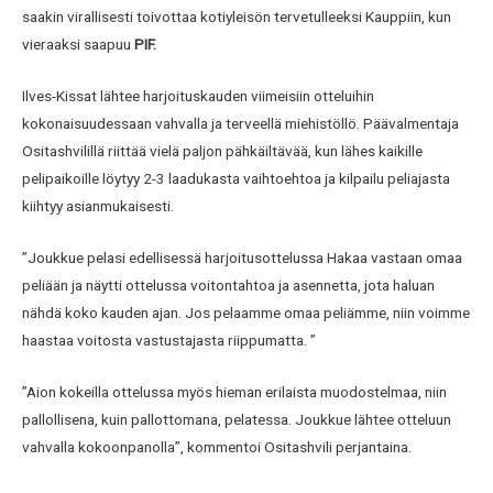
saakin virallisesti toivottaa kotiyleisön tervetulleeksi Kauppiin, kun
vieraaksi saapuu
PIF.
Ilves-Kissat lähtee harjoituskauden viimeisiin otteluihin
kokonaisuudessaan vahvalla ja terveellä miehistöllö. Päävalmentaja
Ositashvilillä riittää vielä paljon pähkäiltävää, kun lähes kaikille
pelipaikoille löytyy 2-3 laadukasta vaihtoehtoa ja kilpailu peliajasta
kiihtyy asianmukaisesti.
”Joukkue pelasi edellisessä harjoitusottelussa Hakaa vastaan omaa
peliään ja näytti ottelussa voitontahtoa ja asennetta, jota haluan
nähdä koko kauden ajan. Jos pelaamme omaa peliämme, niin voimme
haastaa voitosta vastustajasta riippumatta. ”
”Aion kokeilla ottelussa myös hieman erilaista muodostelmaa, niin
pallollisena, kuin pallottomana, pelatessa. Joukkue lähtee otteluun
vahvalla kokoonpanolla”, kommentoi Ositashvili perjantaina.