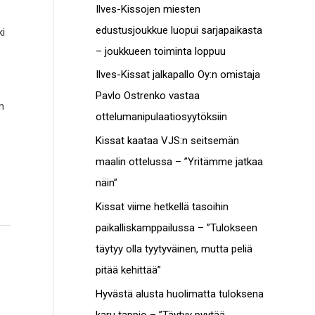
c
Ilves-Kissojen miesten
t
h
edustusjoukkue luopui sarjapaikasta
ki
o
f
– joukkueen toiminta loppuu
t
o
Ilves-Kissat jalkapallo Oy:n omistaja
r
Pavlo Ostrenko vastaa
n
:
ottelumanipulaatiosyytöksiin
Kissat kaataa VJS:n seitsemän
maalin ottelussa – ”Yritämme jatkaa
näin”
Kissat viime hetkellä tasoihin
paikalliskamppailussa – ”Tulokseen
täytyy olla tyytyväinen, mutta peliä
pitää kehittää”
Hyvästä alusta huolimatta tuloksena
karu tappio – ”Täytyy pyytää