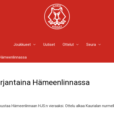
Joukkueet
Uutiset
Ottelut
Seura
a Hämeenlinnassa
erjantaina Hämeenlinnassa
atkustaa Hämeenlinnaan HJS:n vieraaksi. Ottelu alkaa Kaurialan nurmel