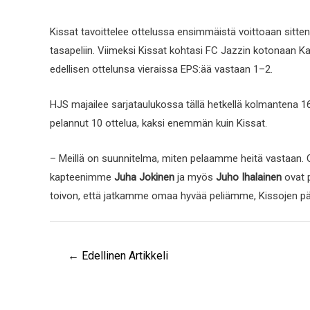
Kissat tavoittelee ottelussa ensimmäistä voittoaan sitte
tasapeliin. Viimeksi Kissat kohtasi FC Jazzin kotonaan Kau
edellisen ottelunsa vieraissa EPS:ää vastaan 1–2.
HJS majailee sarjataulukossa tällä hetkellä kolmantena 16 
pelannut 10 ottelua, kaksi enemmän kuin Kissat.
– Meillä on suunnitelma, miten pelaamme heitä vastaan. 
kapteenimme
Juha Jokinen
ja myös
Juho Ihalainen
ovat p
toivon, että jatkamme omaa hyvää peliämme, Kissojen p
←
Edellinen Artikkeli