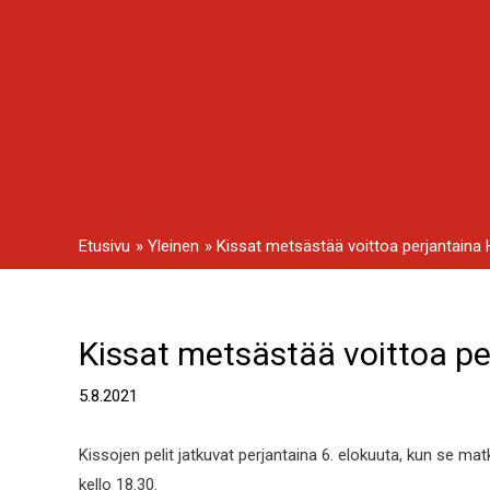
Siirry
sisältöön
Etusivu
Yleinen
Kissat metsästää voittoa perjantain
Kissat metsästää voittoa p
Artikkelien
selaus
5.8.2021
Kissojen pelit jatkuvat perjantaina 6. elokuuta, kun se m
kello 18.30.