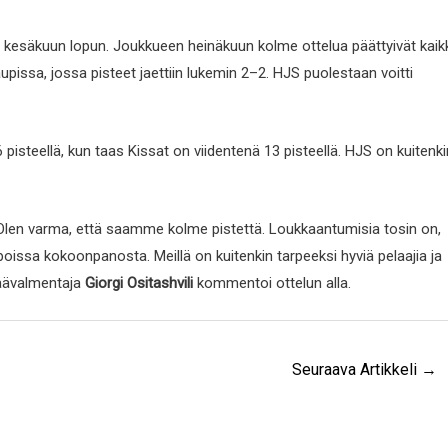
n kesäkuun lopun. Joukkueen heinäkuun kolme ottelua päättyivät kaik
pissa, jossa pisteet jaettiin lukemin 2–2. HJS puolestaan voitti
pisteellä, kun taas Kissat on viidentenä 13 pisteellä. HJS on kuitenki
Olen varma, että saamme kolme pistettä. Loukkaantumisia tosin on,
oissa kokoonpanosta. Meillä on kuitenkin tarpeeksi hyviä pelaajia ja
äävalmentaja
Giorgi Ositashvili
kommentoi ottelun alla.
Seuraava Artikkeli
→