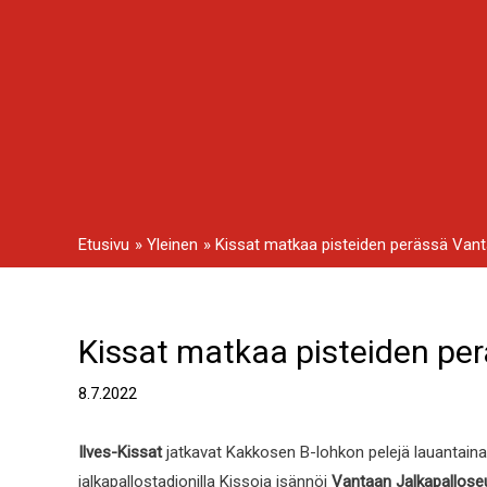
Siirry
sisältöön
Etusivu
Yleinen
Kissat matkaa pisteiden perässä Vant
Kissat matkaa pisteiden per
Artikkelien
selaus
8.7.2022
Ilves-Kissat
jatkavat Kakkosen B-lohkon pelejä lauantai
jalkapallostadionilla Kissoja isännöi
Vantaan Jalkapallose