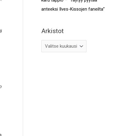
anteeksi Ilves-Kissojen faneilta”
Arkistot
ä
o
a