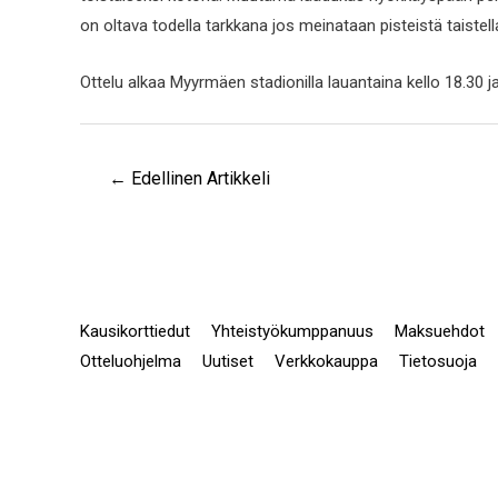
on oltava todella tarkkana jos meinataan pisteistä taistell
Ottelu alkaa Myyrmäen stadionilla lauantaina kello 18.30 j
←
Edellinen Artikkeli
Kausikorttiedut
Yhteistyökumppanuus
Maksuehdot
Otteluohjelma
Uutiset
Verkkokauppa
Tietosuoja