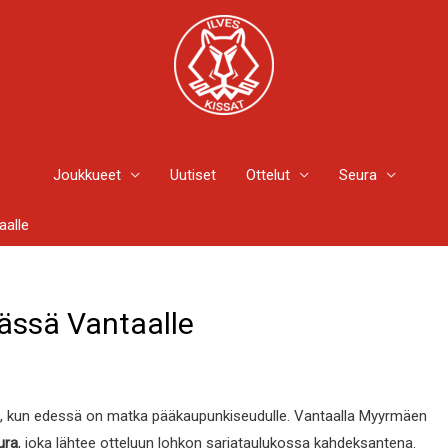
Joukkueet
Uutiset
Ottelut
Seura
aalle
ässä Vantaalle
na, kun edessä on matka pääkaupunkiseudulle. Vantaalla Myyrmäen
ura
, joka lähtee otteluun lohkon sarjataulukossa kahdeksantena.