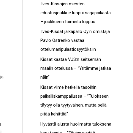
c
Ilves-Kissojen miesten
t
h
edustusjoukkue luopui sarjapaikasta
o
f
– joukkueen toiminta loppuu
t
o
Ilves-Kissat jalkapallo Oy:n omistaja
r
Pavlo Ostrenko vastaa
:
ottelumanipulaatiosyytöksiin
Kissat kaataa VJS:n seitsemän
maalin ottelussa – ”Yritämme jatkaa
ja
näin”
Kissat viime hetkellä tasoihin
paikalliskamppailussa – ”Tulokseen
täytyy olla tyytyväinen, mutta peliä
pitää kehittää”
Hyvästä alusta huolimatta tuloksena
a
i
karu tappio – ”Täytyy pyytää