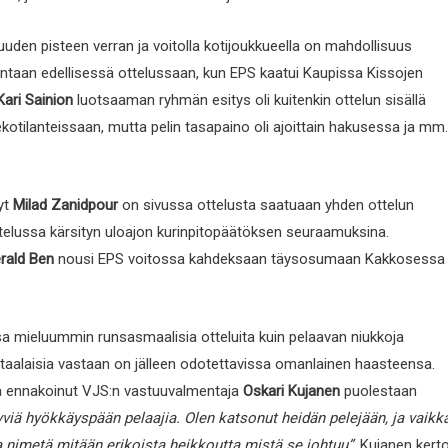
uuden pisteen verran ja voitolla kotijoukkueella on mahdollisuus
kantaan edellisessä ottelussaan, kun EPS kaatui Kaupissa Kissojen
Kari Sainion
luotsaaman ryhmän esitys oli kuitenkin ottelun sisällä
tekotilanteissaan, mutta pelin tasapaino oli ajoittain hakusessa ja mm.
yt
Milad Zanidpour
on sivussa ottelusta saatuaan yhden ottelun
ttelussa kärsityn uloajon kurinpitopäätöksen seuraamuksina.
rald Ben
nousi EPS voitossa kahdeksaan täysosumaan Kakkosessa 
nsa mieluummin runsasmaalisia otteluita kuin pelaavan niukkoja
antaalaisia vastaan on jälleen odotettavissa omanlainen haasteensa.
 ennakoinut VJS:n vastuuvalmentaja
Oskari Kujanen
puolestaan
hyviä hyökkäyspään pelaajia. Olen katsonut heidän pelejään, ja vaikk
a nimetä mitään erikoista heikkoutta mistä se johtuu”
, Kujanen kerto