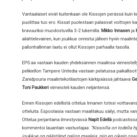
Vantaalaiset eivät kuitenkaan ole Kissojen perässä kuin k
puolittaa tuo ero. Kissat puolestaan palasivat voittojen 
bravuuriksi muodostuvilla 3-2 lukemilla.
Mikko Innasen
ja
ailahtelevainen, kun joukkue onnistui jälleen hyvin maalin
pallonhallinnan laatu ei ollut Kissojen parhaalla tasolla.
EPS:aa vastaan kauden yhdeksännen maalinsa viimeistell
pelikiellon Tampere Unitedia vastaan pelatussa paikalliso
Zanidpouria maalintekotilastojen kärkipäässä jahtaava
Ge
Toni Paukkeri
viimeisteli kauden neljäntensä.
Ennen Kissojen edellistä ottelua Innanen totesi voittava
otteluita. Espoolaisia vastaan maalitakuu säilyi, mutta v
Ottelua perjantaina ilmestyvässä
Napit Edellä
podcastissa
kommentoi lauantain vastustajaa:
”Kissoilla on todella 
joukkue on päästänyt paljon maaleja, niin en oikein osa