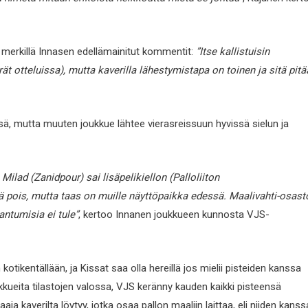
t merkillä Innasen edellämainitut kommentit:
”Itse kallistuisin
otteluissa), mutta kaverilla lähestymistapa on toinen ja sitä pitä
ä, mutta muuten joukkue lähtee vierasreissuun hyvissä sielun ja
 Milad (Zanidpour) sai lisäpelikiellon (Palloliiton
iä pois, mutta taas on muille näyttöpaikka edessä. Maalivahti-osast
antumisia ei tule”
, kertoo Innanen joukkueen kunnosta VJS-
tikentällään, ja Kissat saa olla hereillä jos mielii pisteiden kanssa
kueita tilastojen valossa, VJS keränny kauden kaikki pisteensä
 kaverilta löytyy, jotka osaa pallon maaliin laittaa, eli niiden kanss