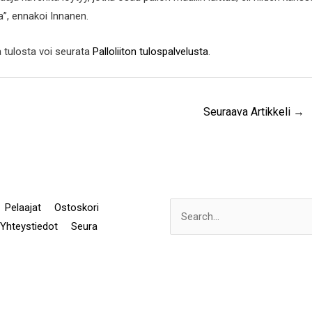
a”, ennakoi Innanen.
a tulosta voi seurata
Palloliiton tulospalvelusta
.
Seuraava Artikkeli
→
Pelaajat
Ostoskori
Search
Yhteystiedot
Seura
for: