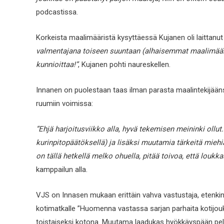
podcastissa.
Korkeista maalimääristä kysyttäessä Kujanen oli laittanu
valmentajana toiseen suuntaan (alhaisemmat maalimäärät 
kunnioittaa!”
, Kujanen pohti naureskellen.
Innanen on puolestaan taas ilman parasta maalintekijääns
ruumiin voimissa:
”Ehjä harjoitusviikko alla, hyvä tekemisen meininki ollut.
kurinpitopäätöksellä) ja lisäksi muutamia tärkeitä mieh
on tällä hetkellä melko ohuella, pitää toivoa, että loukka
kamppailun alla.
VJS on Innasen mukaan erittäin vahva vastustaja, etenkin ko
kotimatkalle ”Huomenna vastassa sarjan parhaita kotijouk
toistaiseksi kotona. Muutama laadukas hyökkäyspään pelaaja