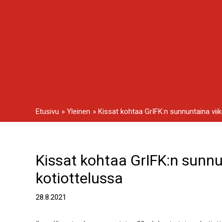
Siirry
sisältöön
Etusivu
Yleinen
Kissat kohtaa GrIFK:n sunnuntaina vii
Kissat kohtaa GrIFK:n sunnu
Artikkelien
selaus
kotiottelussa
28.8.2021