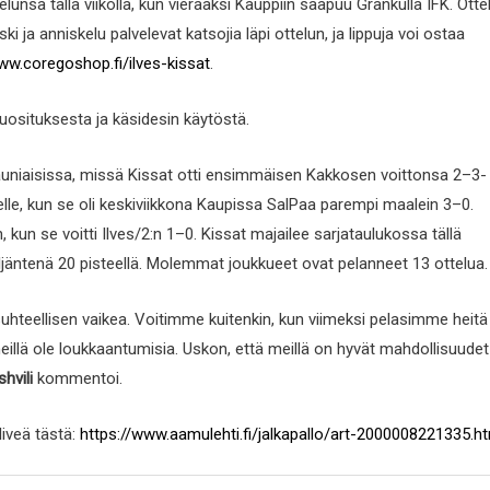
lunsa tällä viikolla, kun vieraaksi Kauppiin saapuu Grankulla IFK. Otte
ki ja anniskelu palvelevat katsojia läpi ottelun, ja lippuja voi ostaa
ww.coregoshop.fi/ilves-kissat
.
uosituksesta ja käsidesin käytöstä.
Kauniaisissa, missä Kissat otti ensimmäisen Kakkosen voittonsa 2–3-
ielle, kun se oli keskiviikkona Kaupissa SalPaa parempi maalein 3–0.
 kun se voitti Ilves/2:n 1–0. Kissat majailee sarjataulukossa tällä
ljäntenä 20 pisteellä. Molemmat joukkueet ovat pelanneet 13 ottelua.
suhteellisen vaikea. Voitimme kuitenkin, kun viimeksi pelasimme heitä
lä ole loukkaantumisia. Uskon, että meillä on hyvät mahdollisuudet
hvili
kommentoi.
liveä tästä:
https://www.aamulehti.fi/jalkapallo/art-2000008221335.h