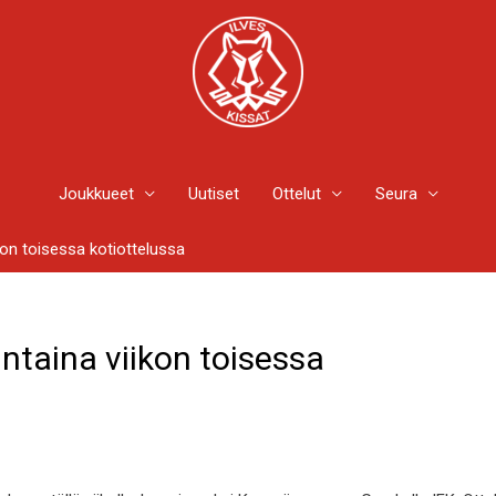
Joukkueet
Uutiset
Ottelut
Seura
kon toisessa kotiottelussa
ntaina viikon toisessa