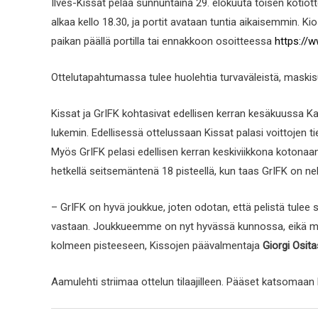
Ilves-Kissat pelaa sunnuntaina 29. elokuuta toisen kotiotte
alkaa kello 18.30, ja portit avataan tuntia aikaisemmin. Kios
paikan päällä portilla tai ennakkoon osoitteessa
https://w
Ottelutapahtumassa tulee huolehtia turvaväleistä, maskis
Kissat ja GrIFK kohtasivat edellisen kerran kesäkuussa 
lukemin. Edellisessä ottelussaan Kissat palasi voittojen t
Myös GrIFK pelasi edellisen kerran keskiviikkona kotonaan,
hetkellä seitsemäntenä 18 pisteellä, kun taas GrIFK on ne
– GrIFK on hyvä joukkue, joten odotan, että pelistä tulee 
vastaan. Joukkueemme on nyt hyvässä kunnossa, eikä meil
kolmeen pisteeseen, Kissojen päävalmentaja
Giorgi Ositas
Aamulehti striimaa ottelun tilaajilleen. Pääset katsomaan 