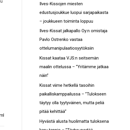
lu
c
Ilves-Kissojen miesten
t
h
edustusjoukkue luopui sarjapaikasta
o
f
– joukkueen toiminta loppuu
t
o
Ilves-Kissat jalkapallo Oy:n omistaja
r
Pavlo Ostrenko vastaa
:
ottelumanipulaatiosyytöksiin
Kissat kaataa VJS:n seitsemän
maalin ottelussa – ”Yritämme jatkaa
näin”
Kissat viime hetkellä tasoihin
paikalliskamppailussa – ”Tulokseen
täytyy olla tyytyväinen, mutta peliä
pitää kehittää”
tml
Hyvästä alusta huolimatta tuloksena
karu tappio – ”Täytyy pyytää