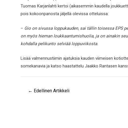
Tuomas Karjanlahti kertoi (aikasemmin kaudella joukkue
pois kokoonpanosta jäljellä olevissa otteluissa:
–
Gio on sivussa loppukauden, sai tällin toisessa EPS p
on myös hieman loukkaantumishuolia, ja on ainakin seura
kohdalla pelikunto selviää loppuviikosta.
Lisää valmennustiimin ajatuksia kauden viimeisen kotiott
somekanavia ja katso haastattelu Jaakko Rantasen kans
←
Edellinen Artikkeli