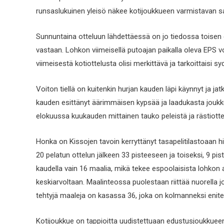
runsaslukuinen yleisö näkee kotijoukkueen varmistavan 
Sunnuntaina otteluun lähdettäessä on jo tiedossa toise
vastaan. Lohkon viimeisellä putoajan paikalla oleva EPS v
viimeisestä kotiottelusta olisi merkittävä ja tarkoittaisi 
Voiton tiellä on kuitenkin hurjan kauden läpi käynnyt ja j
kauden esittänyt äärimmäisen kypsää ja laadukasta joukku
elokuussa kuukauden mittainen tauko peleistä ja rästiottel
Honka on Kissojen tavoin kerryttänyt tasapelitilastoaan h
20 pelatun ottelun jälkeen 33 pisteeseen ja toiseksi, 9 pis
kaudella vain 16 maalia, mikä tekee espoolaisista lohkon 
keskiarvoltaan. Maalinteossa puolestaan riittää nuorella 
tehtyjä maaleja on kasassa 36, joka on kolmanneksi enit
Kotijoukkue on tappioitta uudistettuaan edustusjoukkueen