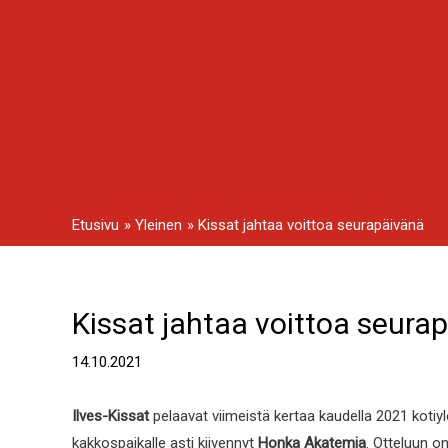
Siirry
sisältöön
Etusivu
Yleinen
Kissat jahtaa voittoa seurapäivänä
Kissat jahtaa voittoa seura
Artikkelien
selaus
14.10.2021
Ilves-Kissat
pelaavat viimeistä kertaa kaudella 2021 kotiy
kakkospaikalle asti kiivennyt
Honka Akatemia
. Otteluun o