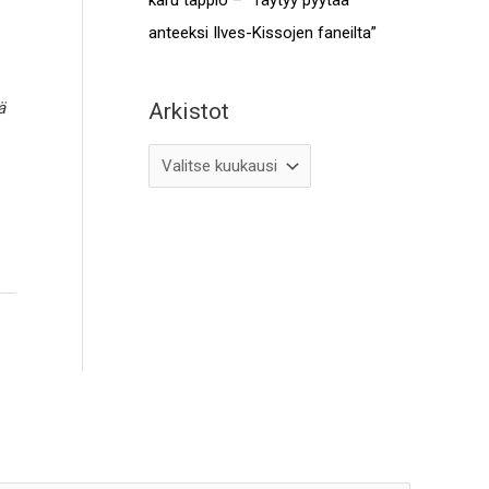
anteeksi Ilves-Kissojen faneilta”
Arkistot
ä