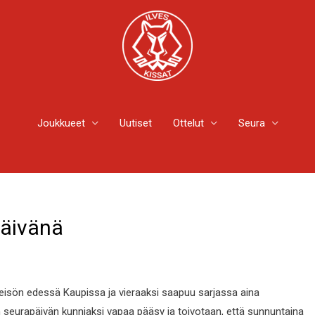
Joukkueet
Uutiset
Ottelut
Seura
päivänä
leisön edessä Kaupissa ja vieraaksi saapuu sarjassa aina
n seurapäivän kunniaksi vapaa pääsy ja toivotaan, että sunnuntaina