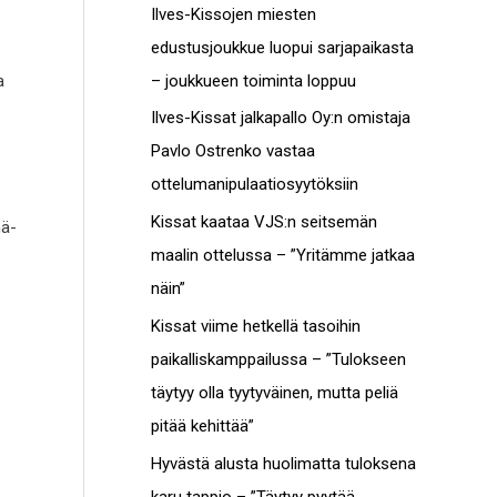
c
Ilves-Kissojen miesten
t
h
edustusjoukkue luopui sarjapaikasta
o
f
– joukkueen toiminta loppuu
a
t
o
Ilves-Kissat jalkapallo Oy:n omistaja
r
Pavlo Ostrenko vastaa
:
ottelumanipulaatiosyytöksiin
Kissat kaataa VJS:n seitsemän
nä-
maalin ottelussa – ”Yritämme jatkaa
näin”
Kissat viime hetkellä tasoihin
paikalliskamppailussa – ”Tulokseen
täytyy olla tyytyväinen, mutta peliä
pitää kehittää”
Hyvästä alusta huolimatta tuloksena
karu tappio – ”Täytyy pyytää