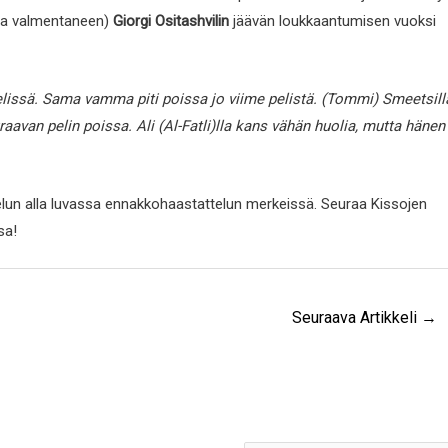
tta valmentaneen)
Giorgi Ositashvilin
jäävän loukkaantumisen vuoksi
elissä. Sama vamma piti poissa jo viime pelistä. (Tommi) Smeetsill
avan pelin poissa. Ali (Al-Fatli)lla kans vähän huolia, mutta hänen
elun alla luvassa ennakkohaastattelun merkeissä. Seuraa Kissojen
sa!
Seuraava Artikkeli
→