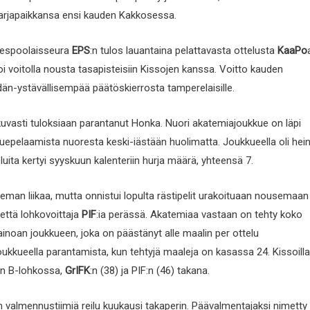
sarjapaikkansa ensi kauden Kakkosessa.
n espoolaisseura
EPS
:n tulos lauantaina pelattavasta ottelusta
KaaPo
oi voitolla nousta tasapisteisiin Kissojen kanssa. Voitto kauden
sydän-ystävällisempää päätöskierrosta tamperelaisille.
atkuvasti tuloksiaan parantanut Honka. Nuori akatemiajoukkue on läpi
epelaamista nuoresta keski-iästään huolimatta. Joukkueella oli hei
uita kertyi syyskuun kalenteriin hurja määrä, yhteensä 7.
ieman liikaa, mutta onnistui lopulta rästipelit urakoituaan nousemaan
tettä lohkovoittaja
PIF
:ia perässä. Akatemiaa vastaan on tehty koko
ainoan joukkueen, joka on päästänyt alle maalin per ottelu
joukkueella parantamista, kun tehtyjä maaleja on kasassa 24. Kissoilla
en B-lohkossa,
GrIFK
:n (38) ja PIF:n (46) takana.
 valmennustiimiä reilu kuukausi takaperin. Päävalmentajaksi nimetty