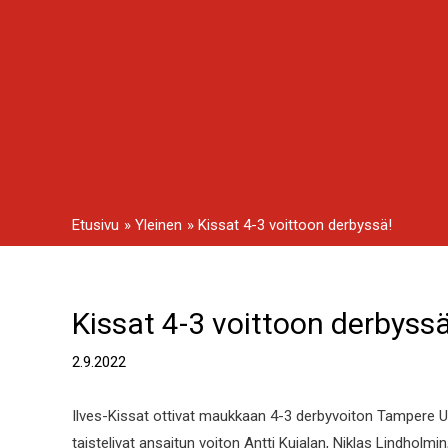
Siirry
sisältöön
Etusivu
Yleinen
Kissat 4-3 voittoon derbyssä!
Kissat 4-3 voittoon derbyssä
Artikkelien
selaus
2.9.2022
Ilves-Kissat ottivat maukkaan 4-3 derbyvoiton Tampere Un
taistelivat ansaitun voiton Antti Kujalan, Niklas Lindholmin