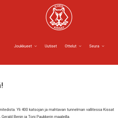
Joukkueet
Uutiset
Ottelut
Seura
!
itedista. Yli 400 katsojan ja mahtavan tunnelman vallitessa Kissat
, Gerald Benin ja Toni Paukkerin maaleilla.