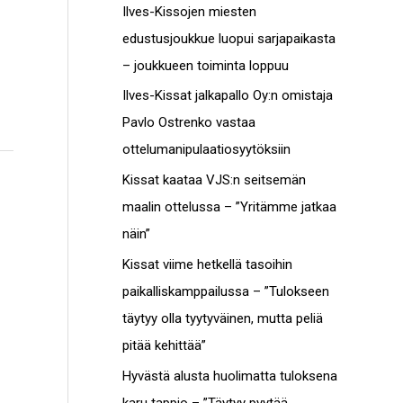
c
Ilves-Kissojen miesten
t
h
edustusjoukkue luopui sarjapaikasta
o
f
– joukkueen toiminta loppuu
t
o
Ilves-Kissat jalkapallo Oy:n omistaja
r
Pavlo Ostrenko vastaa
:
ottelumanipulaatiosyytöksiin
Kissat kaataa VJS:n seitsemän
maalin ottelussa – ”Yritämme jatkaa
näin”
Kissat viime hetkellä tasoihin
paikalliskamppailussa – ”Tulokseen
täytyy olla tyytyväinen, mutta peliä
pitää kehittää”
Hyvästä alusta huolimatta tuloksena
karu tappio – ”Täytyy pyytää