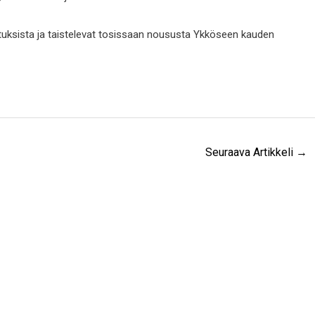
ijoituksista ja taistelevat tosissaan noususta Ykköseen kauden
Seuraava Artikkeli
→