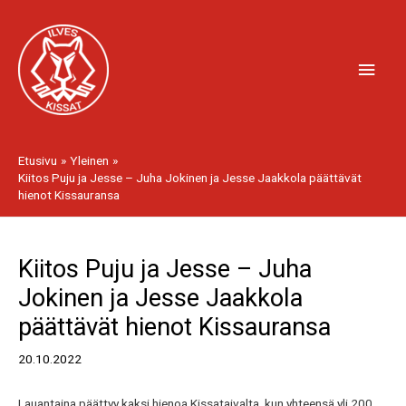
Siirry
Pääv
sisältöön
Etusivu
Yleinen
Kiitos Puju ja Jesse – Juha Jokinen ja Jesse Jaakkola päättävät
hienot Kissauransa
Artikkelien
Kiitos Puju ja Jesse – Juha
selaus
Jokinen ja Jesse Jaakkola
päättävät hienot Kissauransa
20.10.2022
Lauantaina päättyy kaksi hienoa Kissataivalta, kun yhteensä yli 200