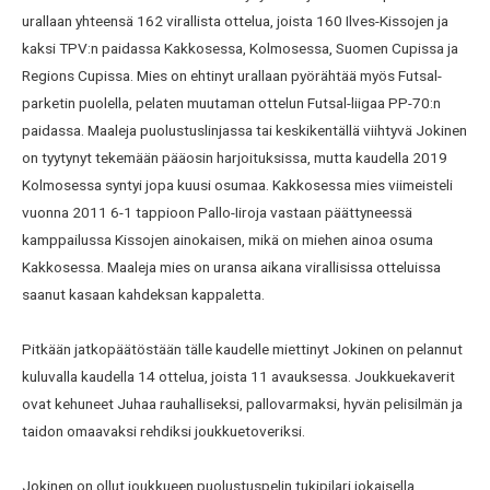
urallaan yhteensä 162 virallista ottelua, joista 160 Ilves-Kissojen ja
kaksi TPV:n paidassa Kakkosessa, Kolmosessa, Suomen Cupissa ja
Regions Cupissa. Mies on ehtinyt urallaan pyörähtää myös Futsal-
parketin puolella, pelaten muutaman ottelun Futsal-liigaa PP-70:n
paidassa. Maaleja puolustuslinjassa tai keskikentällä viihtyvä Jokinen
on tyytynyt tekemään pääosin harjoituksissa, mutta kaudella 2019
Kolmosessa syntyi jopa kuusi osumaa. Kakkosessa mies viimeisteli
vuonna 2011 6-1 tappioon Pallo-Iiroja vastaan päättyneessä
kamppailussa Kissojen ainokaisen, mikä on miehen ainoa osuma
Kakkosessa. Maaleja mies on uransa aikana virallisissa otteluissa
saanut kasaan kahdeksan kappaletta.
Pitkään jatkopäätöstään tälle kaudelle miettinyt Jokinen on pelannut
kuluvalla kaudella 14 ottelua, joista 11 avauksessa. Joukkuekaverit
ovat kehuneet Juhaa rauhalliseksi, pallovarmaksi, hyvän pelisilmän ja
taidon omaavaksi rehdiksi joukkuetoveriksi.
Jokinen on ollut joukkueen puolustuspelin tukipilari jokaisella