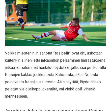
Vaikka miesten niin sanotut ”tosipelit” ovat ohi, uskotaan
kuitenkin siihen, että jalkapallon pelaaminen harrastuksena
jatkuu ja molemmat henkilöt löydetään jatkossa pelikentiltä
Kissojen kakkosjoukkueesta Kutosesta, ja/tai Nelosta
pelaavasta futsaljoukkueesta. Aika näyttää, löydetäänkö
pelaajat vielä jalkapallokentiltä, vai viekö golf-viheriö
mennessään.
Iso kiitos Juha ja Jesse seuran, kannattajien,