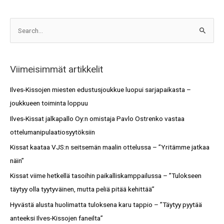
A
S
r
e
k
a
i
Viimeisimmät artikkelit
r
s
c
Ilves-Kissojen miesten edustusjoukkue luopui sarjapaikasta –
t
h
joukkueen toiminta loppuu
o
f
Ilves-Kissat jalkapallo Oy:n omistaja Pavlo Ostrenko vastaa
t
o
ottelumanipulaatiosyytöksiin
r
Kissat kaataa VJS:n seitsemän maalin ottelussa – ”Yritämme jatkaa
:
näin”
Kissat viime hetkellä tasoihin paikalliskamppailussa – ”Tulokseen
täytyy olla tyytyväinen, mutta peliä pitää kehittää”
Hyvästä alusta huolimatta tuloksena karu tappio – ”Täytyy pyytää
anteeksi Ilves-Kissojen faneilta”