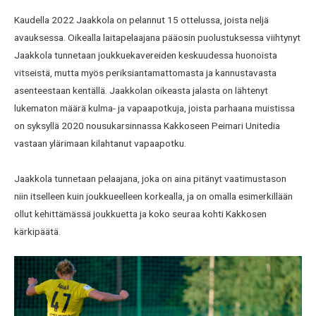
Kaudella 2022 Jaakkola on pelannut 15 ottelussa, joista neljä
avauksessa. Oikealla laitapelaajana pääosin puolustuksessa viihtynyt
Jaakkola tunnetaan joukkuekavereiden keskuudessa huonoista
vitseistä, mutta myös periksiantamattomasta ja kannustavasta
asenteestaan kentällä. Jaakkolan oikeasta jalasta on lähtenyt
lukematon määrä kulma- ja vapaapotkuja, joista parhaana muistissa
on syksyllä 2020 nousukarsinnassa Kakkoseen Peimari Unitedia
vastaan ylärimaan kilahtanut vapaapotku.
Jaakkola tunnetaan pelaajana, joka on aina pitänyt vaatimustason
niin itselleen kuin joukkueelleen korkealla, ja on omalla esimerkillään
ollut kehittämässä joukkuetta ja koko seuraa kohti Kakkosen
kärkipäätä.