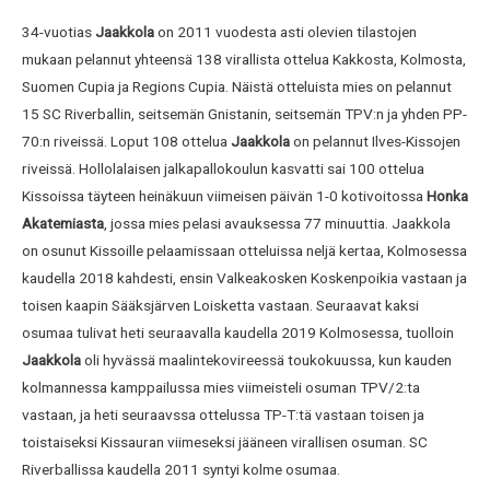
34-vuotias
Jaakkola
on 2011 vuodesta asti olevien tilastojen
mukaan pelannut yhteensä 138 virallista ottelua Kakkosta, Kolmosta,
Suomen Cupia ja Regions Cupia. Näistä otteluista mies on pelannut
15 SC Riverballin, seitsemän Gnistanin, seitsemän TPV:n ja yhden PP-
70:n riveissä. Loput 108 ottelua
Jaakkola
on pelannut Ilves-Kissojen
riveissä. Hollolalaisen jalkapallokoulun kasvatti sai 100 ottelua
Kissoissa täyteen heinäkuun viimeisen päivän 1-0 kotivoitossa
Honka
Akatemiasta
, jossa mies pelasi avauksessa 77 minuuttia. Jaakkola
on osunut Kissoille pelaamissaan otteluissa neljä kertaa, Kolmosessa
kaudella 2018 kahdesti, ensin Valkeakosken Koskenpoikia vastaan ja
toisen kaapin Sääksjärven Loisketta vastaan. Seuraavat kaksi
osumaa tulivat heti seuraavalla kaudella 2019 Kolmosessa, tuolloin
Jaakkola
oli hyvässä maalintekovireessä toukokuussa, kun kauden
kolmannessa kamppailussa mies viimeisteli osuman TPV/2:ta
vastaan, ja heti seuraavssa ottelussa TP-T:tä vastaan toisen ja
toistaiseksi Kissauran viimeseksi jääneen virallisen osuman. SC
Riverballissa kaudella 2011 syntyi kolme osumaa.