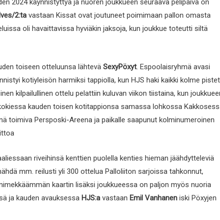
en 2024 käynnistyttyä ja nuoren joukkueen seuraava pelipäivä on
lves/2:ta
vastaan Kissat ovat joutuneet poimimaan pallon omasta
issa oli havaittavissa hyviäkin jaksoja, kun joukkue toteutti siltä
den toiseen otteluunsa lähtevä
SexyPöxyt
. Espoolaisryhmä avasi
istyi kotiyleisön harmiksi tappiolla, kun HJS haki kaikki kolme piste
n kilpailullinen ottelu pelattiin kuluvan viikon tiistaina, kun joukkuee
n kokiessa kauden toisen kotitappionsa samassa lohkossa Kakkoses
nä toimiva Persposki-Areena ja paikalle saapunut kolminumeroinen
ittoa
liessaan riveihinsä kenttien puolella kenties hieman jäähdytteleviä
nähdä mm. reilusti yli 300 ottelua Palloliiton sarjoissa tahkonnut,
 nimekkäämmän kaartin lisäksi joukkueessa on paljon myös nuoria
tinsä ja kauden avauksessa
HJS:a
vastaan
Emil Vanhanen
iski Pöxyjen