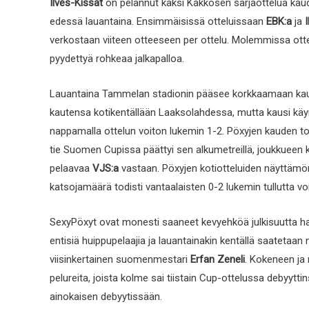
Ilves-Kissat
on pelannut kaksi Kakkosen sarjaottelua kaud
edessä lauantaina. Ensimmäisissä otteluissaan
EBK:a
ja
I
verkostaan viiteen otteeseen per ottelu. Molemmissa ottelu
pyydettyä rohkeaa jalkapalloa.
Lauantaina Tammelan stadionin pääsee korkkaamaan kau
kautensa kotikentällään Laaksolahdessa, mutta kausi käynn
nappamalla ottelun voiton lukemin 1-2. Pöxyjen kauden toine
tie Suomen Cupissa päättyi sen alkumetreillä, joukkuee
pelaavaa
VJS:a
vastaan. Pöxyjen kotiotteluiden näyttämö
katsojamäärä todisti vantaalaisten 0-2 lukemin tullutta vo
SexyPöxyt ovat monesti saaneet kevyehköä julkisuutta haa
entisiä huippupelaajia ja lauantainakin kentällä saatetaan 
viisinkertainen suomenmestari
Erfan Zeneli
. Kokeneen ja
pelureita, joista kolme sai tiistain Cup-ottelussa debyyt
ainokaisen debyytissään.