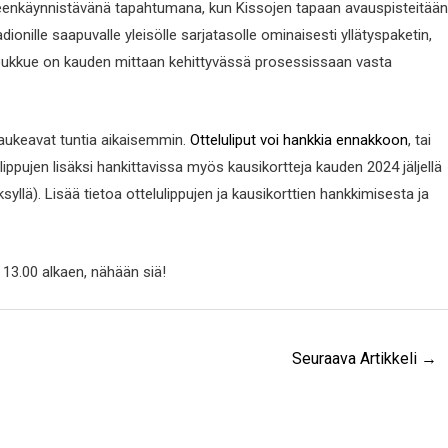
leenkäynnistävänä tapahtumana, kun Kissojen tapaan avauspisteitään
nille saapuvalle yleisölle sarjatasolle ominaisesti yllätyspaketin,
 joukkue on kauden mittaan kehittyvässä prosessissaan vasta
t aukeavat tuntia aikaisemmin.
Otteluliput voi hankkia ennakkoon
, tai
ippujen lisäksi hankittavissa myös kausikortteja kauden 2024 jäljellä
ksyllä). Lisää tietoa ottelulippujen ja kausikorttien hankkimisesta ja
 13.00 alkaen, nähään siä!
Seuraava Artikkeli
→