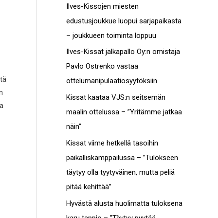
c
Ilves-Kissojen miesten
t
h
edustusjoukkue luopui sarjapaikasta
o
f
– joukkueen toiminta loppuu
t
o
Ilves-Kissat jalkapallo Oy:n omistaja
r
Pavlo Ostrenko vastaa
:
ttä
ottelumanipulaatiosyytöksiin
n
Kissat kaataa VJS:n seitsemän
sa
maalin ottelussa – ”Yritämme jatkaa
näin”
Kissat viime hetkellä tasoihin
paikalliskamppailussa – ”Tulokseen
täytyy olla tyytyväinen, mutta peliä
pitää kehittää”
Hyvästä alusta huolimatta tuloksena
karu tappio – ”Täytyy pyytää