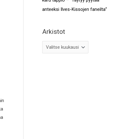
anteeksi Ilves-Kissojen faneilta”
Arkistot
in
ka
aa