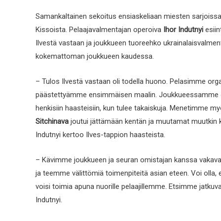
Samankaltainen sekoitus ensiaskeliaan miesten sarjoissa o
Kissoista. Pelaajavalmentajan operoiva
Ihor Indutnyi
esiin
Ilvestä vastaan ja joukkueen tuoreehko ukrainalaisvalmen
kokemattoman joukkueen kaudessa.
– Tulos Ilvestä vastaan oli todella huono. Pelasimme or
päästettyämme ensimmäisen maalin. Joukkueessamme on pa
henkisiin haasteisiin, kun tulee takaiskuja. Menetimme 
Sitchinava
joutui jättämään kentän ja muutamat muutkin 
Indutnyi kertoo Ilves-tappion haasteista.
– Kävimme joukkueen ja seuran omistajan kanssa vakavahe
ja teemme välittömiä toimenpiteitä asian eteen. Voi olla,
voisi toimia apuna nuorille pelaajillemme. Etsimme jatku
Indutnyi.