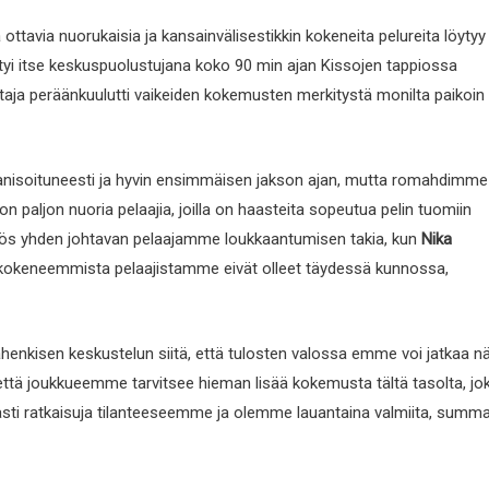
ttavia nuorukaisia ja kansainvälisestikkin kokeneita pelureita löytyy
tyi itse keskuspuolustujana koko 90 min ajan Kissojen tappiossa
taja peräänkuulutti vaikeiden kokemusten merkitystä monilta paikoin
ganisoituneesti ja hyvin ensimmäisen jakson ajan, mutta romahdimme
ljon nuoria pelaajia, joilla on haasteita sopeutua pelin tuomiin
myös yhden johtavan pelaajamme loukkaantumisen takia, kun
Nika
kokeneemmista pelaajistamme eivät olleet täydessä kunnossa,
nkisen keskustelun siitä, että tulosten valossa emme voi jatkaa nä
 että joukkueemme tarvitsee hieman lisää kokemusta tältä tasolta, jo
vasti ratkaisuja tilanteeseemme ja olemme lauantaina valmiita, summ