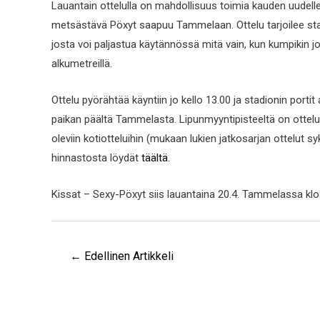
Lauantain ottelulla on mahdollisuus toimia kauden uudel
metsästävä Pöxyt saapuu Tammelaan. Ottelu tarjoilee stadio
josta voi paljastua käytännössä mitä vain, kun kumpikin
alkumetreillä.
Ottelu pyörähtää käyntiin jo kello 13.00 ja stadionin porti
paikan päältä Tammelasta. Lipunmyyntipisteeltä on ottelul
oleviin kotiotteluihin (mukaan lukien jatkosarjan ottelut sy
hinnastosta löydät
täältä
.
Kissat – Sexy-Pöxyt siis lauantaina 20.4. Tammelassa klo
←
Edellinen Artikkeli