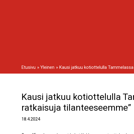
Siirry
sisältöön
Etusivu
Yleinen
Kausi jatkuu kotiottelulla Tammelassa
Kausi jatkuu kotiottelulla 
Artikkelien
selaus
ratkaisuja tilanteeseemme”
18.4.2024