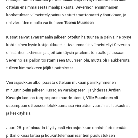
ottelun ensimmäisestä maalipaikasta. Severinon ensimmäisen
kosketuksen viimeistely painui vastuttamattomasti ylänurkkaan, ja
ohi vieraiden maalia vartioineen
Teemu Muurisen
.
Kissat saivat avausmaalin jälkeen ottelun haltuunsa ja peliväline pysyi
kohtalaisen hyvin kotijoukkueella. Avausmaalin viimeistellyt Severino
oli isäntien aktiivisin ja ajoittain täysin pitelemätön pallo jalassaan.
Severino sai pallon toistamiseen Muurisen ohi, mutta oli Paukkerista
tulleen kimmokkeen jäljiltä paitsiossa.
Vierasjoukkue alkoi päästä otteluun mukaan parinkymmenen
minuutin pelin jälkeen. Kissojen varakapteeni, ja yhdessä
Ardian
Kovaqin
kanssa toppariparin muodostanut,
Ville Puustinen
oli
useampaan otteeseen blokkaamassa vieraiden vaarallisia laukauksia
ja keskityksiä.
Juuri 28. peliminuutin täyttyessä vierasjoukkue onnistui etenemään
pitkin oikeaa laitaa ja houkuttelemaan isäntien puolustuksen