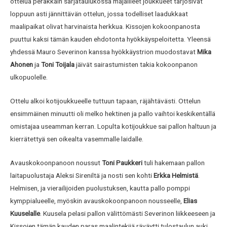
ottelua peräkkäin sarjataulukossa majailleet joukkueet tarjosivat
loppuun asti jännittävän ottelun, jossa todelliset laadukkaat
maalipaikat olivat harvinaista herkkua. Kissojen kokoonpanosta
puuttui kaksi tämän kauden ehdotonta hyökkäyspeloitetta. Yleensä
yhdessä Mauro Severinon kanssa hyökkäystrion muodostavat
Mika
Ahonen
ja
Toni Toijala
jäivät sairastumisten takia kokoonpanon
ulkopuolelle.
Ottelu alkoi kotijoukkueelle tuttuun tapaan, räjähtävästi. Ottelun
ensimmäinen minuutti oli melko hektinen ja pallo vaihtoi keskikentällä
omistajaa useamman kerran. Lopulta kotijoukkue sai pallon haltuun ja
kierrätettyä sen oikealta vasemmalle laidalle.
Avauskokoonpanoon noussut
Toni Paukkeri
tuli hakemaan pallon
laitapuolustaja Aleksi Sireniltä ja nosti sen kohti
Erkka Helmistä
.
Helmisen, ja vierailijoiden puolustuksen, kautta pallo pomppi
kymppialueelle, myöskin avauskokoonpanoon nousseelle,
Elias
Kuuselalle
. Kuusela pelasi pallon välittömästi Severinon liikkeeseen ja
Kissojen tämän kauden paras maalintekijä räväytti tulostaulun auki