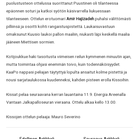
puolustusteon ottelussa suorittanut Puustinen oli tilanteessa
epäonnen soturi ja katkoi syötön käsivarrella liukuessaan
tilanteeseen. Ottelun erotuomari
Amir Hajizadeh
puhalsi välittömästi
pilliinsä ja osoitti kohti rangaistuspistettä. Laukaisuvastuun
omaksunut Kuusio laukoi pallon maaliin, niukasti läpi keskellä maalia
jääneen Miettisen sormien.
Kotijoukkue haki tasoitusta viimeisen reilun kymmenen minuutin ajan,
mutta toimintaa ohjasi enemmän toivo, kuin todennäköisyydet.
KaaPo nappasi peliajan täytyttyä lopulta ansaitut kolme pistettä ja
nousi sarjataulukossa kuudenneksi, kahden pisteen erolla Kissoihin.
Kissat pelaa seuraavana kerran lauantaina 11.9. Energia Areenalla
Vantaan Jalkapalloseuran vieraana. Ottelu alkaa kello 13.00.
Kissojen ottelun pelaaja: Mauro Severino