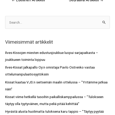
←
Edellinen Artikkeli
Seuraava Artikkeli
→
A
S
r
e
k
a
i
Viimeisimmät artikkelit
r
s
c
Ilves-Kissojen miesten edustusjoukkue luopui sarjapaikasta –
t
h
joukkueen toiminta loppuu
o
f
Ilves-Kissat jalkapallo Oy:n omistaja Pavlo Ostrenko vastaa
t
o
ottelumanipulaatiosyytöksiin
r
Kissat kaataa VJS:n seitsemän maalin ottelussa – ”Yritämme jatkaa
:
näin”
Kissat viime hetkellä tasoihin paikalliskamppailussa – ”Tulokseen
täytyy olla tyytyväinen, mutta peliä pitää kehittää”
Hyvästä alusta huolimatta tuloksena karu tappio – ”Täytyy pyytää