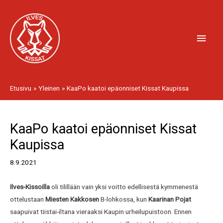
Siirry
Pääv
sisältöön
Etusivu
Yleinen
KaaPo kaatoi epäonniset Kissat Kaupissa
Artikkelien
KaaPo kaatoi epäonniset Kissat
selaus
Kaupissa
8.9.2021
Ilves-Kissoilla
oli tilillään vain yksi voitto edellisestä kymmenestä
ottelustaan
Miesten Kakkosen
B-lohkossa, kun
Kaarinan Pojat
saapuivat tiistai-iltana vieraaksi Kaupin urheilupuistoon. Ennen