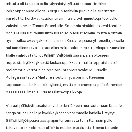
mittailu oli tasaista pelin käynnistyttyä uudestaan. Itsekkin
kokoonpanossa olleen Giorgi Ositashvilin puoliajalla suoritetut
vaihdot tarkoittivat kauden ensimmäisiä peliminuutteja tuoreelle
vahvistukselle,
Tommi Smeetsille.
Smeetsin sisääntulo keskikentän
pohjalle lisäsi turvallisuutta Kissojen puolustukselle, mutta ajoittain
hyvin palloa avausjaksolla hallinnut Kissat ei päässyt toisella jaksolla
haluamallaan tavalla kontrolliin pelitapahtumista. Puoliajalla Kuuselan
tilalle vaihdosta tullut
Wiljam Valtonen
pääsi pariin otteseen
nopeasta hyökkäyksestä laukaisupaikkaan, mutta lopputulos oli
molemmilla kerroilla helppo torjunta vierasvahti Muuriselle.
Kollegansa tavoin Miettinen joutui myös pariin otteeseen
koppaamaan laukauksia syliinsä, mutta molemmissa päissä mentiin
pääasiassa ilman suuria maalintekopaikkoja.
Vieraat pääsivät tasaisten vaiheiden jälkeen murtautumaan Kissojen
rangaistusalueelle ja hyökkäykseen vasemmalla laidalla liittynyt
Samuli Linjos
pääsi päätyrajan tuntumasta toimittamaan pallon
takaviistoon kohti vaarallisinta maalintekoaluetta. Usean tärkeän