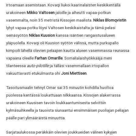
irtoamaan asemistaan. Kovaqi liukoi kaarinalaisten keskikentällä
urakoineen
Mikko Valtosen
jaloille ja aiheutti vapaa-potkun
vasemmalta, noin 35 metristä Kissojen maalista.
Niklas Blomqvistin
lyhyt vapaa-potku löysi Valtosen keskikaistalta ja tämä pelasi
seinäsyötön
Niklas Kuusion
kanssa isäntien rangaistusalueen
yläpuolella. Kovaqi oli Kuusion syötön välissä, mutta purkupallo
kimpoili lähellä olevien pelaajien kautta alueen vasemmassa reunassa
vapaana oleelle
Farhan Omarille
. Somalialaishyökkääjä meni
tilanteessa
auto-pilotille
ja tälläsi vasemmallaan irtopallon
vakuuttavasti etukulmasta ohi
Joni Miettisen
.
Tasoitusmaalin tehnyt Omar sai 35 minuutin kohdilla huoltoa
puolessa kentässä loukattuaan nilkkaansa. Kissojen alakerrassa
urakoineen Kuusisen tavoin loukkaantumisesta selvittiin
kylmäsuihkeella ja tauoista siunaantui ensimmäisen puoliajan peliajan
päälle pari ylimääräistä minuuttia.
Sarjataulukossa peräkkäin olevien joukkueiden välinen kykyjen