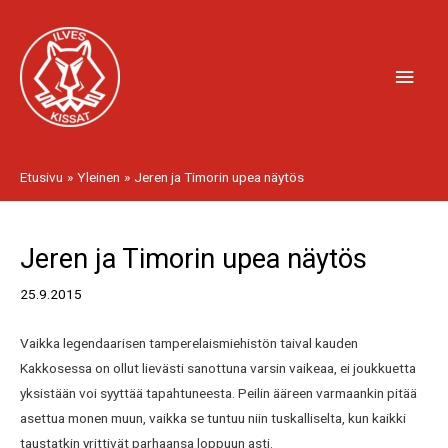
Siirry
Pääv
sisältöön
Etusivu
Yleinen
Jeren ja Timorin upea näytös
Artikkelien
Jeren ja Timorin upea näytös
selaus
25.9.2015
Vaikka legendaarisen tamperelaismiehistön taival kauden
Kakkosessa on ollut lievästi sanottuna varsin vaikeaa, ei joukkuetta
yksistään voi syyttää tapahtuneesta. Peilin ääreen varmaankin pitää
asettua monen muun, vaikka se tuntuu niin tuskalliselta, kun kaikki
taustatkin yrittivät parhaansa loppuun asti.