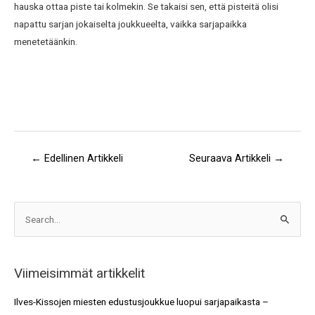
hauska ottaa piste tai kolmekin. Se takaisi sen, että pisteitä olisi
napattu sarjan jokaiselta joukkueelta, vaikka sarjapaikka
menetetäänkin.
←
Edellinen Artikkeli
Seuraava Artikkeli
→
A
S
r
e
k
a
i
Viimeisimmät artikkelit
r
s
c
Ilves-Kissojen miesten edustusjoukkue luopui sarjapaikasta –
t