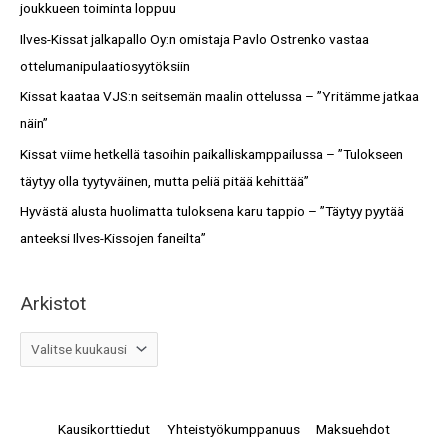
h
joukkueen toiminta loppuu
o
f
Ilves-Kissat jalkapallo Oy:n omistaja Pavlo Ostrenko vastaa
t
o
ottelumanipulaatiosyytöksiin
r
Kissat kaataa VJS:n seitsemän maalin ottelussa – ”Yritämme jatkaa
:
näin”
Kissat viime hetkellä tasoihin paikalliskamppailussa – ”Tulokseen
täytyy olla tyytyväinen, mutta peliä pitää kehittää”
Hyvästä alusta huolimatta tuloksena karu tappio – ”Täytyy pyytää
anteeksi Ilves-Kissojen faneilta”
Arkistot
Kausikorttiedut
Yhteistyökumppanuus
Maksuehdot