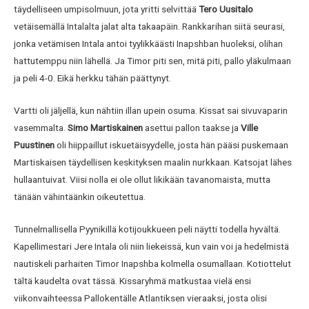
täydelliseen umpisolmuun, jota yritti selvittää
Tero Uusitalo
vetäisemällä Intalalta jalat alta takaapäin. Rankkarihan siitä seurasi,
jonka vetämisen Intala antoi tyylikkäästi Inapshban huoleksi, olihan
hattutemppu niin lähellä. Ja Timor piti sen, mitä piti, pallo yläkulmaan
ja peli 4-0. Eikä herkku tähän päättynyt.
Vartti oli jäljellä, kun nähtiin illan upein osuma. Kissat sai sivuvaparin
vasemmalta.
Simo Martiskainen
asettui pallon taakse ja
Ville
Puustinen
oli hiippaillut iskuetäisyydelle, josta hän pääsi puskemaan
Martiskaisen täydellisen keskityksen maalin nurkkaan. Katsojat lähes
hullaantuivat. Viisi nolla ei ole ollut likikään tavanomaista, mutta
tänään vähintäänkin oikeutettua.
Tunnelmallisella Pyynikillä kotijoukkueen peli näytti todella hyvältä.
Kapellimestari Jere Intala oli niin liekeissä, kun vain voi ja hedelmistä
nautiskeli parhaiten Timor Inapshba kolmella osumallaan. Kotiottelut
tältä kaudelta ovat tässä. Kissaryhmä matkustaa vielä ensi
viikonvaihteessa Pallokentälle Atlantiksen vieraaksi, josta olisi