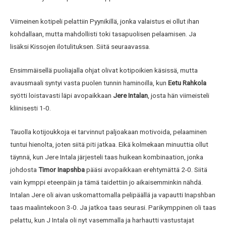
Viimeinen kotipeli pelattiin Pyynikillä, jonka valaistus ei ollut ihan
kohdallaan, mutta mahdollisti toki tasapuolisen pelaamisen. Ja
lisäksi Kissojen ilotulituksen. Siitä seuraavassa.
Ensimmäisellä puoliajalla ohjat olivat kotipoikien käsissä, mutta
avausmaali syntyi vasta puolen tunnin haminoilla, kun
Eetu Rahkola
syötti loistavasti läpi avopaikkaan
Jere Intalan
, josta hän viimeisteli
kliinisesti 1-0.
Tauolla kotijoukkoja ei tarvinnut paljoakaan motivoida, pelaaminen
tuntui hienolta, joten siitä piti jatkaa. Eikä kolmekaan minuuttia ollut
täynnä, kun Jere Intala järjesteli taas huikean kombinaation, jonka
johdosta
Timor
Inapshba
pääsi avopaikkaan erehtymättä 2-0. Siitä
vain kymppi eteenpäin ja tämä taidettiin jo aikaisemminkin nähdä.
Intalan Jere oli aivan uskomattomalla pelipäällä ja vapautti Inapshban
taas maalintekoon 3-0. Ja jatkoa taas seurasi. Parikymppinen oli taas
pelattu, kun J Intala oli nyt vasemmalla ja harhautti vastustajat