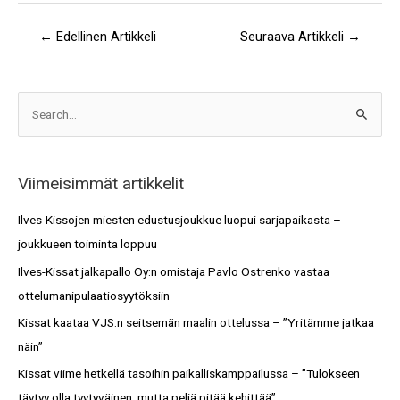
←
Edellinen Artikkeli
Seuraava Artikkeli
→
A
S
r
e
k
a
i
Viimeisimmät artikkelit
r
s
c
Ilves-Kissojen miesten edustusjoukkue luopui sarjapaikasta –
t
h
joukkueen toiminta loppuu
o
f
Ilves-Kissat jalkapallo Oy:n omistaja Pavlo Ostrenko vastaa
t
o
ottelumanipulaatiosyytöksiin
r
Kissat kaataa VJS:n seitsemän maalin ottelussa – ”Yritämme jatkaa
:
näin”
Kissat viime hetkellä tasoihin paikalliskamppailussa – ”Tulokseen
täytyy olla tyytyväinen, mutta peliä pitää kehittää”