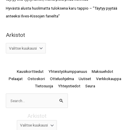
Hyvästä alusta huolimatta tuloksena karu tappio – ”Täytyy pyytää
anteeksi Ilves-Kissojen faneilta”
Arkistot
Kausikorttiedut
Yhteistyökumppanuus
Maksuehdot
Pelaajat
Ostoskori
Otteluohjelma
Uutiset
Verkkokauppa
Tietosuoja
Yhteystiedot
Seura
Arkistot
Search
for:
Arkistot