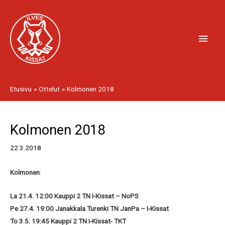
Siirry
Pääv
sisältöön
Etusivu
Ottelut
Kolmonen 2018
Artikkelien
Kolmonen 2018
selaus
22.3.2018
Kolmonen
:
La 21.4. 12:00 Kauppi 2 TN I-Kissat – NoPS
Pe 27.4. 19:00 Janakkala Turenki TN JanPa – I-Kissat
To 3.5. 19:45 Kauppi 2 TN I-Kissat- TKT