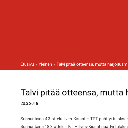
Siirry
sisältöön
Etusivu
Yleinen
Talvi pitää otteensa, mutta harjoitusma
Talvi pitää otteensa, mutta 
Artikkelien
selaus
20.3.2018
Sunnuntaina 4.3 ottelu Ilves-Kissat – TPT päättyi tulokse
Sunnuntaina 18.3 ottelu TKT – Ilves-Kissat päättyi tuloks