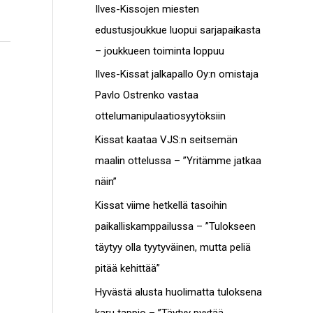
c
Ilves-Kissojen miesten
t
h
edustusjoukkue luopui sarjapaikasta
o
f
– joukkueen toiminta loppuu
t
o
Ilves-Kissat jalkapallo Oy:n omistaja
r
Pavlo Ostrenko vastaa
:
ottelumanipulaatiosyytöksiin
Kissat kaataa VJS:n seitsemän
maalin ottelussa – ”Yritämme jatkaa
näin”
Kissat viime hetkellä tasoihin
paikalliskamppailussa – ”Tulokseen
täytyy olla tyytyväinen, mutta peliä
pitää kehittää”
Hyvästä alusta huolimatta tuloksena
karu tappio – ”Täytyy pyytää