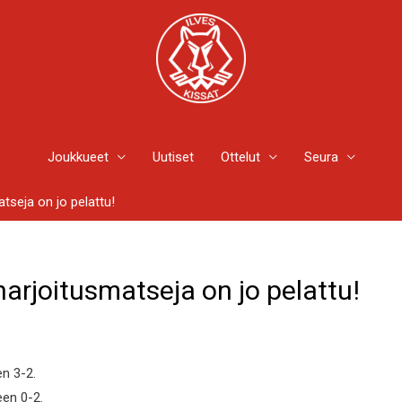
Joukkueet
Uutiset
Ottelut
Seura
tseja on jo pelattu!
harjoitusmatseja on jo pelattu!
en 3-2.
een 0-2.