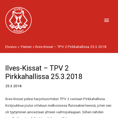
Siirry
Pääv
sisältöön
Etusivu
Yleinen
Ilves-Kissat – TPV 2 Pirkkahallissa 25.3.2018
Artikkelien
Ilves-Kissat – TPV 2
selaus
Pirkkahallissa 25.3.2018
25.3.2018
Ilves-Kissat pelasi harjoitusottelun TPV 2 vastaan Pirkkahallissa.
Kotijoukkue joutui otteluun melkoisessa flunssakierteessä, joten sen
oli tyytyminen ainoastaan yhteen vaihtopelaajaan. Siihen nähden