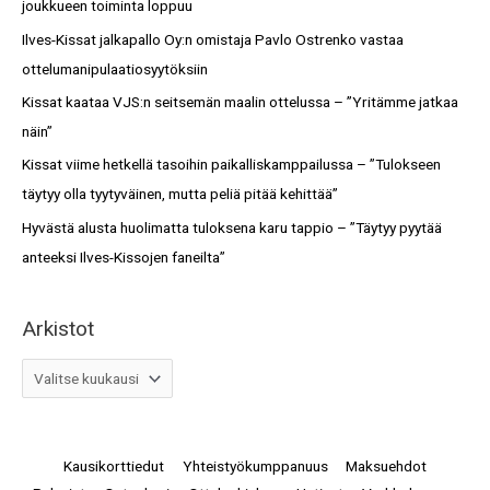
joukkueen toiminta loppuu
o
f
Ilves-Kissat jalkapallo Oy:n omistaja Pavlo Ostrenko vastaa
t
o
ottelumanipulaatiosyytöksiin
r
Kissat kaataa VJS:n seitsemän maalin ottelussa – ”Yritämme jatkaa
:
näin”
Kissat viime hetkellä tasoihin paikalliskamppailussa – ”Tulokseen
täytyy olla tyytyväinen, mutta peliä pitää kehittää”
Hyvästä alusta huolimatta tuloksena karu tappio – ”Täytyy pyytää
anteeksi Ilves-Kissojen faneilta”
Arkistot
Kausikorttiedut
Yhteistyökumppanuus
Maksuehdot