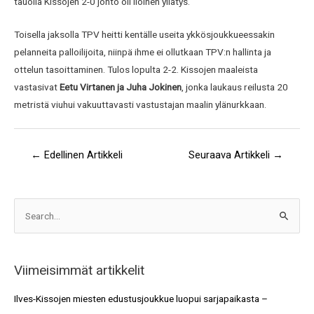
tauolla Kissojen 2-0 johto oli iloinen yllätys.
Toisella jaksolla TPV heitti kentälle useita ykkösjoukkueessakin
pelanneita palloilijoita, niinpä ihme ei ollutkaan TPV:n hallinta ja
ottelun tasoittaminen. Tulos lopulta 2-2. Kissojen maaleista
vastasivat
Eetu Virtanen ja Juha Jokinen
, jonka laukaus reilusta 20
metristä viuhui vakuuttavasti vastustajan maalin ylänurkkaan.
←
Edellinen Artikkeli
Seuraava Artikkeli
→
A
S
r
e
k
a
i
Viimeisimmät artikkelit
r
s
c
Ilves-Kissojen miesten edustusjoukkue luopui sarjapaikasta –
t
h