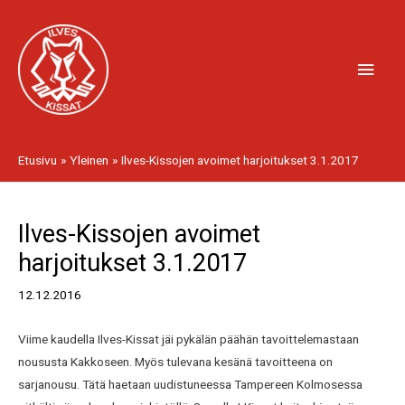
Siirry
Pääv
sisältöön
Etusivu
Yleinen
Ilves-Kissojen avoimet harjoitukset 3.1.2017
Artikkelien
Ilves-Kissojen avoimet
selaus
harjoitukset 3.1.2017
12.12.2016
Viime kaudella Ilves-Kissat jäi pykälän päähän tavoittelemastaan
noususta Kakkoseen. Myös tulevana kesänä tavoitteena on
sarjanousu. Tätä haetaan uudistuneessa Tampereen Kolmosessa