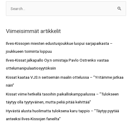
A
S
r
e
k
a
i
Viimeisimmät artikkelit
r
s
c
Ilves-Kissojen miesten edustusjoukkue luopui sarjapaikasta –
t
h
joukkueen toiminta loppuu
o
f
Ilves-Kissat jalkapallo Oy:n omistaja Pavlo Ostrenko vastaa
t
o
ottelumanipulaatiosyytöksiin
r
Kissat kaataa VJS:n seitsemän maalin ottelussa – ”Yritämme jatkaa
:
näin”
Kissat viime hetkellä tasoihin paikalliskamppailussa – ”Tulokseen
täytyy olla tyytyväinen, mutta peliä pitää kehittää”
Hyvästä alusta huolimatta tuloksena karu tappio – ”Täytyy pyytää
anteeksi Ilves-Kissojen faneilta”