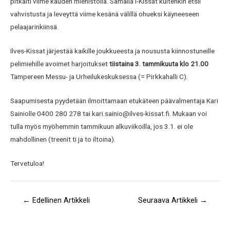
pitkälti viime kauden miehistöllä. Samalla I-Kissat kuitenkin etsii
vahvistusta ja leveyttä viime kesänä välillä ohueksi käyneeseen
pelaajarinkiinsä.
Ilves-Kissat järjestää kaikille joukkueesta ja noususta kiinnostuneille
pelimiehille avoimet harjoitukset
tiistaina 3. tammikuuta klo 21.00
Tampereen Messu- ja Urheilukeskuksessa (= Pirkkahalli C).
Saapumisesta pyydetään ilmoittamaan etukäteen päävalmentaja Kari
Sainiolle 0400 280 278 tai kari.sainio@ilves-kissat.fi. Mukaan voi
tulla myös myöhemmin tammikuun alkuviikoilla, jos 3.1. ei ole
mahdollinen (treenit ti ja to iltoina).
Tervetuloa!
←
Edellinen Artikkeli
Seuraava Artikkeli
→