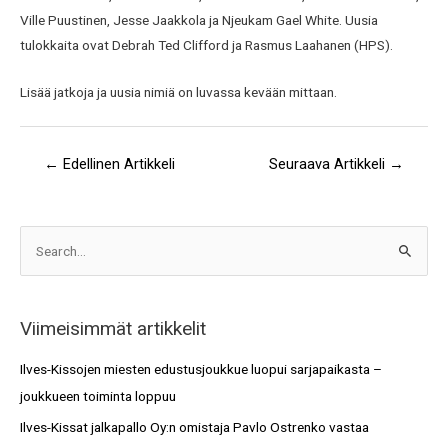
Ville Puustinen, Jesse Jaakkola ja Njeukam Gael White. Uusia
tulokkaita ovat Debrah Ted Clifford ja Rasmus Laahanen (HPS).
Lisää jatkoja ja uusia nimiä on luvassa kevään mittaan.
←
Edellinen Artikkeli
Seuraava Artikkeli
→
A
S
r
e
k
a
i
Viimeisimmät artikkelit
r
s
c
Ilves-Kissojen miesten edustusjoukkue luopui sarjapaikasta –
t
h
joukkueen toiminta loppuu
o
f
Ilves-Kissat jalkapallo Oy:n omistaja Pavlo Ostrenko vastaa
t
o