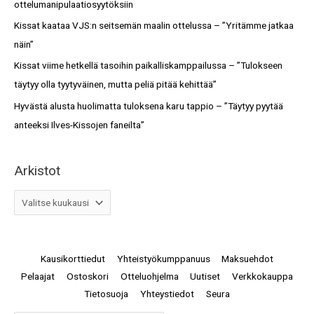
ottelumanipulaatiosyytöksiin
r
Kissat kaataa VJS:n seitsemän maalin ottelussa – ”Yritämme jatkaa
:
näin”
Kissat viime hetkellä tasoihin paikalliskamppailussa – ”Tulokseen
täytyy olla tyytyväinen, mutta peliä pitää kehittää”
Hyvästä alusta huolimatta tuloksena karu tappio – ”Täytyy pyytää
anteeksi Ilves-Kissojen faneilta”
Arkistot
Kausikorttiedut
Yhteistyökumppanuus
Maksuehdot
Pelaajat
Ostoskori
Otteluohjelma
Uutiset
Verkkokauppa
Tietosuoja
Yhteystiedot
Seura