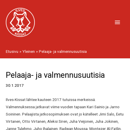
Siirry
Pääv
sisältöön
Etusivu
Yleinen
Pelaaja- ja valmennusuutisia
Artikkelien
Pelaaja- ja valmennusuutisia
selaus
30.1.2017
Ilves-Kissat lähtee kauteen 2017 tutuissa merkeissä.
Valmennuksessa jatkavat viime vuoden tapaan Kari Sainio ja Jarno
Soininen. Pelaajista jatkosopimuksen ovat jo kätelleet Jimi Salo, Eetu
Virtanen, Otto Virtanen, Aleksi Siren, Juha Veijonen, Juha Jokinen,
Janne Tulehmo, Juho Ihalainen, Radwan Moussa, Montezer Al-Fatlin,