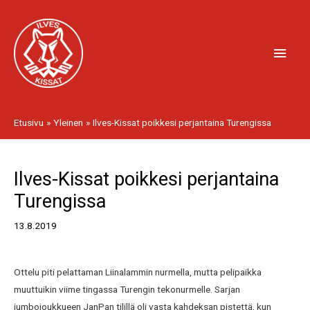
Siirry
Pääv
sisältöön
Etusivu
Yleinen
Ilves-Kissat poikkesi perjantaina Turengissa
Artikkelien
Ilves-Kissat poikkesi perjantaina
selaus
Turengissa
13.8.2019
Ottelu piti pelattaman Liinalammin nurmella, mutta pelipaikka
muuttuikin viime tingassa Turengin tekonurmelle. Sarjan
jumbojoukkueen JanPan tilillä oli vasta kahdeksan pistettä, kun