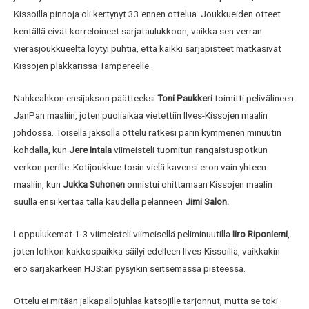
Kissoilla pinnoja oli kertynyt 33 ennen ottelua. Joukkueiden otteet
kentällä eivät korreloineet sarjataulukkoon, vaikka sen verran
vierasjoukkueelta löytyi puhtia, että kaikki sarjapisteet matkasivat
Kissojen plakkarissa Tampereelle.
Nahkeahkon ensijakson päätteeksi
Toni Paukkeri
toimitti pelivälineen
JanPan maaliin, joten puoliaikaa vietettiin Ilves-Kissojen maalin
johdossa. Toisella jaksolla ottelu ratkesi parin kymmenen minuutin
kohdalla, kun
Jere Intala
viimeisteli tuomitun rangaistuspotkun
verkon perille. Kotijoukkue tosin vielä kavensi eron vain yhteen
maaliin, kun
Jukka Suhonen
onnistui ohittamaan Kissojen maalin
suulla ensi kertaa tällä kaudella pelanneen
Jimi Salon.
Loppulukemat 1-3 viimeisteli viimeisellä peliminuutilla
Iiro Riponiemi
,
joten lohkon kakkospaikka säilyi edelleen Ilves-Kissoilla, vaikkakin
ero sarjakärkeen HJS:an pysyikin seitsemässä pisteessä.
Ottelu ei mitään jalkapallojuhlaa katsojille tarjonnut, mutta se toki