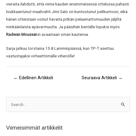
vieraita ilahdutti, että viime kauden ensimmäisessä ottelussa pahasti
loukkaantunut maalivahti Jimi Salo on kuntoutunut pelikuntoon, eikä
hänen otteistaan voinut havaita pitkän pelaamattomuuden jäljiltä
minkäänlaista epävarmuutta. Ja pääsihän kentälle lopuksi myös
Radwan Moussa
kin avaamaan oman kautensa.
Sarja jatkuu torstaina 15.8 Lamminpäässä, kun TP-T asettuu
vastustajaksi virheettömälle viheriölle!
←
Edellinen Artikkeli
Seuraava Artikkeli
→
A
S
r
e
k
a
i
Viimeisimmät artikkelit
r
s