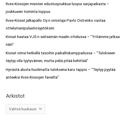
c
Ilves-Kissojen miesten edustusjoukkue luopui sarjapaikasta –
t
h
joukkueen toiminta loppuu
o
f
Ilves-Kissat jalkapallo Oy:n omistaja Pavlo Ostrenko vastaa
t
o
ottelumanipulaatiosyytöksiin
r
Kissat kaataa VJS:n seitsemän maalin ottelussa – ”Yritämme jatkaa
:
näin”
Kissat viime hetkellä tasoihin paikalliskamppailussa – ”Tulokseen
täytyy olla tyytyväinen, mutta peliä pitää kehittää”
Hyvästä alusta huolimatta tuloksena karu tappio – ”Täytyy pyytää
anteeksi Ilves-Kissojen faneilta”
Arkistot