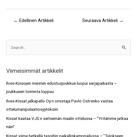
←
Edellinen Artikkeli
Seuraava Artikkeli
→
A
S
r
e
k
a
i
Viimeisimmät artikkelit
r
s
c
Ilves-Kissojen miesten edustusjoukkue luopui sarjapaikasta –
t
h
joukkueen toiminta loppuu
o
f
Ilves-Kissat jalkapallo Oy:n omistaja Pavlo Ostrenko vastaa
t
o
ottelumanipulaatiosyytöksiin
r
Kissat kaataa VJS:n seitsemän maalin ottelussa – ”Yritämme jatkaa
:
näin”
Kissat viime hetkellä tasoihin paikalliskamppailussa – ”Tulokseen