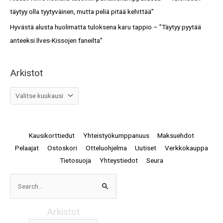
täytyy olla tyytyväinen, mutta peliä pitää kehittää”
Hyvästä alusta huolimatta tuloksena karu tappio – ”Täytyy pyytää
anteeksi Ilves-Kissojen faneilta”
Arkistot
Kausikorttiedut
Yhteistyökumppanuus
Maksuehdot
Pelaajat
Ostoskori
Otteluohjelma
Uutiset
Verkkokauppa
Tietosuoja
Yhteystiedot
Seura
Arkistot
Search
for:
Arkistot