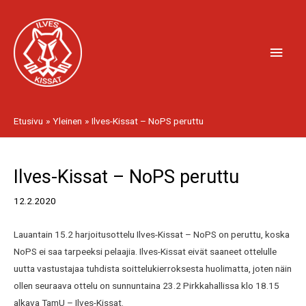
Siirry
Pääv
sisältöön
Etusivu
Yleinen
Ilves-Kissat – NoPS peruttu
Artikkelien
Ilves-Kissat – NoPS peruttu
selaus
12.2.2020
Lauantain 15.2 harjoitusottelu Ilves-Kissat – NoPS on peruttu, koska
NoPS ei saa tarpeeksi pelaajia. Ilves-Kissat eivät saaneet ottelulle
uutta vastustajaa tuhdista soittelukierroksesta huolimatta, joten näin
ollen seuraava ottelu on sunnuntaina 23.2 Pirkkahallissa klo 18.15
alkava TamU – Ilves-Kissat.