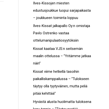
c
Ilves-Kissojen miesten
t
h
edustusjoukkue luopui sarjapaikasta
o
f
– joukkueen toiminta loppuu
t
o
Ilves-Kissat jalkapallo Oy:n omistaja
r
Pavlo Ostrenko vastaa
:
ottelumanipulaatiosyytöksiin
Kissat kaataa VJS:n seitsemän
maalin ottelussa – ”Yritämme jatkaa
näin”
Kissat viime hetkellä tasoihin
paikalliskamppailussa – ”Tulokseen
täytyy olla tyytyväinen, mutta peliä
pitää kehittää”
Hyvästä alusta huolimatta tuloksena
karu tappio – ”Täytyy pyytää