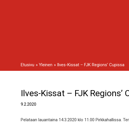
Siirry
sisältöön
Etusivu
Yleinen
Ilves-Kissat – FJK Regions’ Cupissa
Ilves-Kissat – FJK Regions’ 
Artikkelien
selaus
9.2.2020
Pelataan lauantaina 14.3.2020 klo 11.00 Pirkkahallissa. T