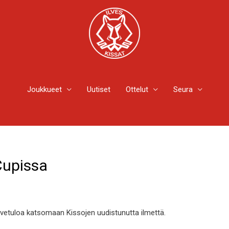
Joukkueet
Uutiset
Ottelut
Seura
Cupissa
ervetuloa katsomaan Kissojen uudistunutta ilmettä.