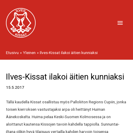
Siirry
Pääv
sisältöön
Etusivu
Yleinen
Ilves-Kissat ilakoi äitien kunniaksi
Artikkelien
Ilves-Kissat ilakoi äitien kunniaksi
selaus
15.5.2017
Tällä kaudella Kissat osallistuu myös Palloliiton Regions Cupiin, jonka
toisen kierroksen vastustajaksi arpa oli heittänyt Huiman
Äänekoskelta. Huima pelaa Keski-Suomen Kolmosessa ja on
aloittanut kautensa Kissojen tavoin kahdella tappiolla. Sunnuntai-
iltana olikin hyvä tilaisuus vertailla kahden harvoin toisensa