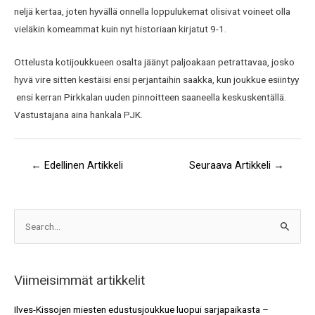
neljä kertaa, joten hyvällä onnella loppulukemat olisivat voineet olla
vieläkin komeammat kuin nyt historiaan kirjatut 9-1.
Ottelusta kotijoukkueen osalta jäänyt paljoakaan petrattavaa, josko
hyvä vire sitten kestäisi ensi perjantaihin saakka, kun joukkue esiintyy
ensi kerran Pirkkalan uuden pinnoitteen saaneella keskuskentällä.
Vastustajana aina hankala PJK.
←
Edellinen Artikkeli
Seuraava Artikkeli
→
A
S
r
e
k
a
i
Viimeisimmät artikkelit
r
s
c
Ilves-Kissojen miesten edustusjoukkue luopui sarjapaikasta –
t