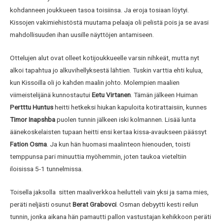
kohdanneen joukkueen tasoa toisiinsa. Ja eroja tosiaan löytyi.
Kissojen vakimiehistöstä muutama pelaaja oli pelistä pois ja se avasi
mahdollisuuden ihan uusille näyttöjen antamiseen.
Ottelujen alut ovat olleet kotijoukkueelle varsin nihkeät, mutta nyt
alkoi tapahtua jo alkuvihellyksestä lähtien. Tuskin varttia ehti kulua,
kun Kissoilla oli jo kahden maalin johto. Molempien maalien
viimeistelijänä kunnostautui
Eetu Virtanen
. Tämän jälkeen Huiman
Pertttu Huntus
heitti hetkeksi hiukan kapuloita kotirattaisiin, kunnes
Timor Inapshba
puolen tunnin jälkeen iski kolmannen. Lisää lunta
äänekoskelaisten tupaan heitti ensi kertaa kissa-avaukseen päässyt
Fation Osma
. Ja kun hän huomasi maalinteon hienouden, toisti
temppunsa pari minuuttia myöhemmin, joten taukoa vieteltiin
iloisissa 5-1 tunnelmissa.
Toisella jaksolla sitten maaliverkkoa heilutteli vain yksi ja sama mies,
peräti neljästi osunut
Berat Grabovci
. Osman debyytti kesti reilun
tunnin, jonka aikana hän pamautti pallon vastustajan kehikkoon peräti