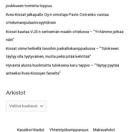
h
joukkueen toiminta loppuu
o
f
Ilves-Kissat jalkapallo Oy:n omistaja Pavlo Ostrenko vastaa
t
o
ottelumanipulaatiosyytöksiin
r
Kissat kaataa VJS:n seitsemän maalin ottelussa – ”Yritämme jatkaa
:
näin”
Kissat viime hetkellä tasoihin paikalliskamppailussa – ”Tulokseen
täytyy olla tyytyväinen, mutta peliä pitää kehittää”
Hyvästä alusta huolimatta tuloksena karu tappio – ”Täytyy pyytää
anteeksi Ilves-Kissojen faneilta”
Arkistot
Kausikorttiedut
Yhteistyökumppanuus
Maksuehdot