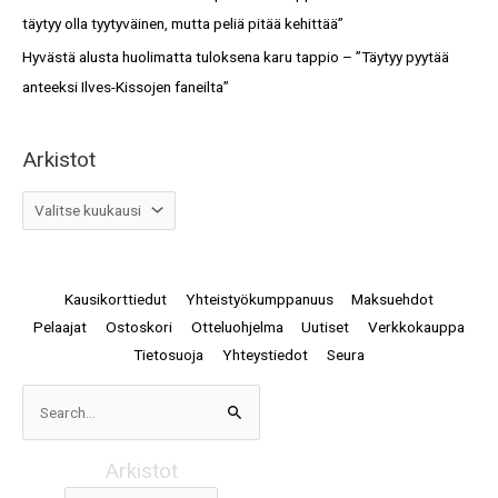
täytyy olla tyytyväinen, mutta peliä pitää kehittää”
Hyvästä alusta huolimatta tuloksena karu tappio – ”Täytyy pyytää
anteeksi Ilves-Kissojen faneilta”
Arkistot
Kausikorttiedut
Yhteistyökumppanuus
Maksuehdot
Pelaajat
Ostoskori
Otteluohjelma
Uutiset
Verkkokauppa
Tietosuoja
Yhteystiedot
Seura
Arkistot
Search
for:
Arkistot