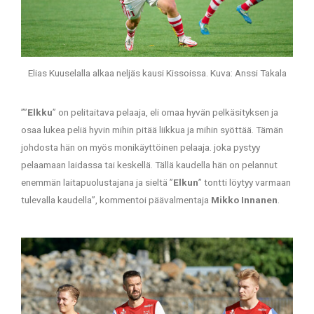
Elias Kuuselalla alkaa neljäs kausi Kissoissa. Kuva: Anssi Takala
””
Elkku
” on pelitaitava pelaaja, eli omaa hyvän pelkäsityksen ja
osaa lukea peliä hyvin mihin pitää liikkua ja mihin syöttää. Tämän
johdosta hän on myös monikäyttöinen pelaaja. joka pystyy
pelaamaan laidassa tai keskellä. Tällä kaudella hän on pelannut
enemmän laitapuolustajana ja sieltä ”
Elkun
” tontti löytyy varmaan
tulevalla kaudella”, kommentoi päävalmentaja
Mikko Innanen
.