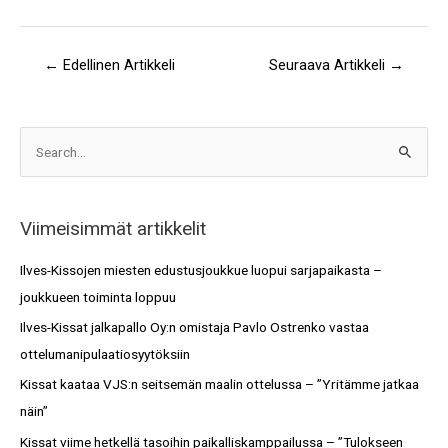
←
Edellinen Artikkeli
Seuraava Artikkeli
→
A
S
r
e
k
a
i
Viimeisimmät artikkelit
r
s
c
Ilves-Kissojen miesten edustusjoukkue luopui sarjapaikasta –
t
h
joukkueen toiminta loppuu
o
f
Ilves-Kissat jalkapallo Oy:n omistaja Pavlo Ostrenko vastaa
t
o
ottelumanipulaatiosyytöksiin
r
Kissat kaataa VJS:n seitsemän maalin ottelussa – ”Yritämme jatkaa
:
näin”
Kissat viime hetkellä tasoihin paikalliskamppailussa – ”Tulokseen