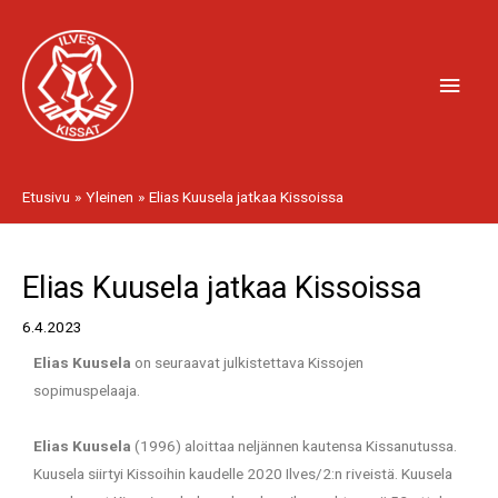
Siirry
Pääv
sisältöön
Etusivu
Yleinen
Elias Kuusela jatkaa Kissoissa
Artikkelien
Elias Kuusela jatkaa Kissoissa
selaus
6.4.2023
Elias Kuusela
on seuraavat julkistettava Kissojen
sopimuspelaaja.
Elias Kuusela
(1996) aloittaa neljännen kautensa Kissanutussa.
Kuusela siirtyi Kissoihin kaudelle 2020 Ilves/2:n riveistä. Kuusela