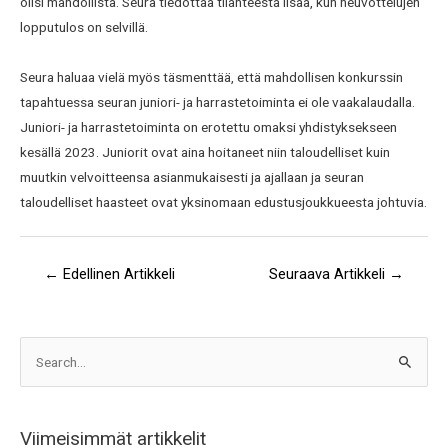
olisi mahdollista. Seura tiedottaa tilanteesta lisää, kun neuvottelujen
lopputulos on selvillä.
Seura haluaa vielä myös täsmenttää, että mahdollisen konkurssin
tapahtuessa seuran juniori- ja harrastetoiminta ei ole vaakalaudalla.
Juniori- ja harrastetoiminta on erotettu omaksi yhdistyksekseen
kesällä 2023. Juniorit ovat aina hoitaneet niin taloudelliset kuin
muutkin velvoitteensa asianmukaisesti ja ajallaan ja seuran
taloudelliset haasteet ovat yksinomaan edustusjoukkueesta johtuvia.
←
Edellinen Artikkeli
Seuraava Artikkeli
→
A
S
r
e
k
a
i
Viimeisimmät artikkelit
r