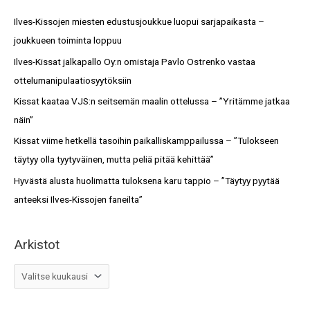
s
c
Ilves-Kissojen miesten edustusjoukkue luopui sarjapaikasta –
t
h
joukkueen toiminta loppuu
o
f
Ilves-Kissat jalkapallo Oy:n omistaja Pavlo Ostrenko vastaa
t
o
ottelumanipulaatiosyytöksiin
r
Kissat kaataa VJS:n seitsemän maalin ottelussa – ”Yritämme jatkaa
:
näin”
Kissat viime hetkellä tasoihin paikalliskamppailussa – ”Tulokseen
täytyy olla tyytyväinen, mutta peliä pitää kehittää”
Hyvästä alusta huolimatta tuloksena karu tappio – ”Täytyy pyytää
anteeksi Ilves-Kissojen faneilta”
Arkistot