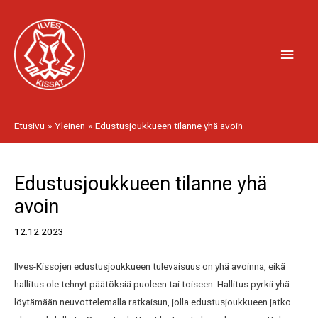
Siirry
Pääv
sisältöön
Etusivu
Yleinen
Edustusjoukkueen tilanne yhä avoin
Artikkelien
Edustusjoukkueen tilanne yhä
selaus
avoin
12.12.2023
Ilves-Kissojen edustusjoukkueen tulevaisuus on yhä avoinna, eikä
hallitus ole tehnyt päätöksiä puoleen tai toiseen. Hallitus pyrkii yhä
löytämään neuvottelemalla ratkaisun, jolla edustusjoukkueen jatko