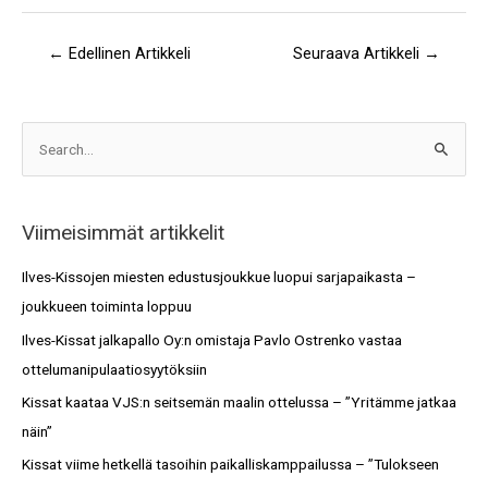
←
Edellinen Artikkeli
Seuraava Artikkeli
→
A
S
r
e
k
a
i
Viimeisimmät artikkelit
r
s
c
Ilves-Kissojen miesten edustusjoukkue luopui sarjapaikasta –
t
h
joukkueen toiminta loppuu
o
f
Ilves-Kissat jalkapallo Oy:n omistaja Pavlo Ostrenko vastaa
t
o
ottelumanipulaatiosyytöksiin
r
Kissat kaataa VJS:n seitsemän maalin ottelussa – ”Yritämme jatkaa
:
näin”
Kissat viime hetkellä tasoihin paikalliskamppailussa – ”Tulokseen