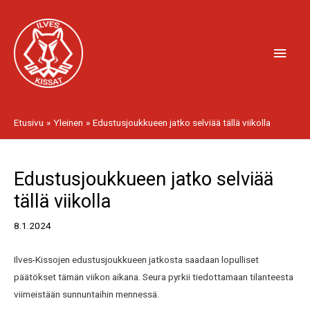
Siirry
Pääv
sisältöön
Etusivu
Yleinen
Edustusjoukkueen jatko selviää tällä viikolla
Artikkelien
Edustusjoukkueen jatko selviää
selaus
tällä viikolla
8.1.2024
Ilves-Kissojen edustusjoukkueen jatkosta saadaan lopulliset
päätökset tämän viikon aikana. Seura pyrkii tiedottamaan tilanteesta
viimeistään sunnuntaihin mennessä.