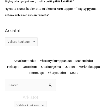
täytyy olla tyytyväinen, mutta peliä pitää kehittää”
Hyvästä alusta huolimatta tuloksena karu tappio – ”Täytyy pyytää
anteeksi Ilves-Kissojen faneilta”
Arkistot
Kausikorttiedut
Yhteistyökumppanuus
Maksuehdot
Pelaajat
Ostoskori
Otteluohjelma
Uutiset
Verkkokauppa
Tietosuoja
Yhteystiedot
Seura
Arkistot
Search
for:
Arkistot