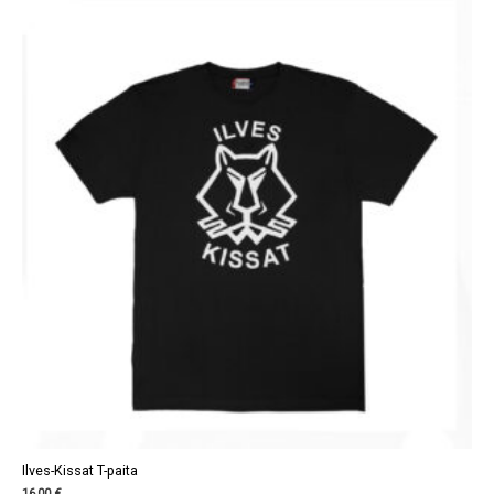
Ilves-Kissat T-paita
16,00 €