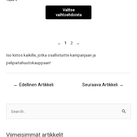
Valitse
vaihtoehdoista
←
1
2
→
Iso kiitos kaikille, jotka osallistuitte kampanjaan ja
pelipaitahuutokauppaan!
←
Edellinen Artikkeli
Seuraava Artikkeli
→
A
S
r
e
k
a
i
Viimeisimmät artikkelit