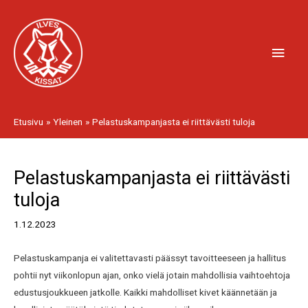
Siirry
Pääv
sisältöön
Etusivu
Yleinen
Pelastuskampanjasta ei riittävästi tuloja
Edellinen
Sivu
Sivu
Seuraava
Järjestä
Artikkelien
Siirry
sivu
1
2
sivu
Pelastuskampanjasta ei riittävästi
tuotteet
toiselle
selaus
...mukaan
sivulle
tuloja
1.12.2023
Pelastuskampanja ei valitettavasti päässyt tavoitteeseen ja hallitus
pohtii nyt viikonlopun ajan, onko vielä jotain mahdollisia vaihtoehtoja
edustusjoukkueen jatkolle. Kaikki mahdolliset kivet käännetään ja