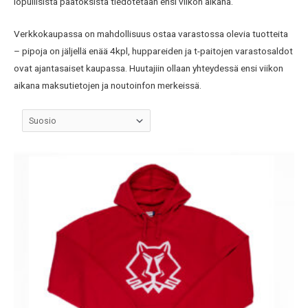
lopullisista päätöksistä tiedotetaan ensi viikon aikana.
Verkkokaupassa on mahdollisuus ostaa varastossa olevia tuotteita
– pipoja on jäljellä enää 4kpl, huppareiden ja t-paitojen varastosaldot
ovat ajantasaiset kaupassa. Huutajiin ollaan yhteydessä ensi viikon
aikana maksutietojen ja noutoinfon merkeissä.