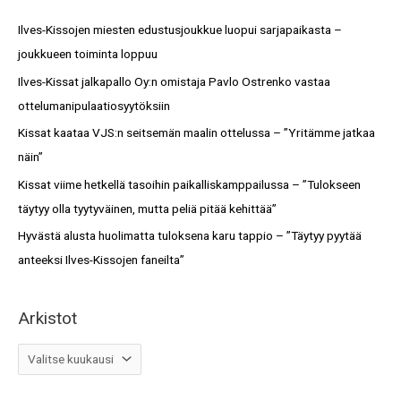
r
s
c
Ilves-Kissojen miesten edustusjoukkue luopui sarjapaikasta –
t
h
joukkueen toiminta loppuu
o
f
Ilves-Kissat jalkapallo Oy:n omistaja Pavlo Ostrenko vastaa
t
o
ottelumanipulaatiosyytöksiin
r
Kissat kaataa VJS:n seitsemän maalin ottelussa – ”Yritämme jatkaa
:
näin”
Kissat viime hetkellä tasoihin paikalliskamppailussa – ”Tulokseen
täytyy olla tyytyväinen, mutta peliä pitää kehittää”
Hyvästä alusta huolimatta tuloksena karu tappio – ”Täytyy pyytää
anteeksi Ilves-Kissojen faneilta”
Arkistot