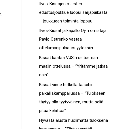
c
Ilves-Kissojen miesten
t
h
edustusjoukkue luopui sarjapaikasta
n.
o
f
– joukkueen toiminta loppuu
t
o
Ilves-Kissat jalkapallo Oy:n omistaja
r
Pavlo Ostrenko vastaa
:
ottelumanipulaatiosyytöksiin
Kissat kaataa VJS:n seitsemän
maalin ottelussa – ”Yritämme jatkaa
näin”
Kissat viime hetkellä tasoihin
paikalliskamppailussa – ”Tulokseen
täytyy olla tyytyväinen, mutta peliä
pitää kehittää”
Hyvästä alusta huolimatta tuloksena
karu tappio – ”Täytyy pyytää