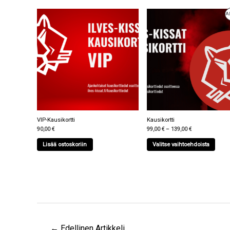
A
VIP-Kausikortti
Kausikortti
90,00
€
99,00
€
–
139,00
€
Lisää ostoskoriin
Valitse vaihtoehdoista
←
Edellinen Artikkeli