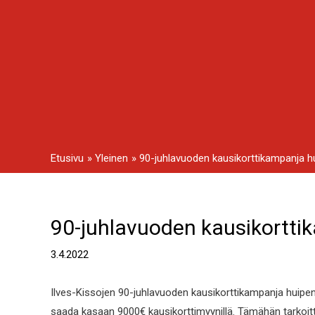
Siirry
sisältöön
Etusivu
Yleinen
90-juhlavuoden kausikorttikampanja h
90-juhlavuoden kausikortti
Artikkelien
selaus
3.4.2022
Ilves-Kissojen 90-juhlavuoden kausikorttikampanja huipe
saada kasaan 9000€ kausikorttimyynillä. Tämähän tarkoitt