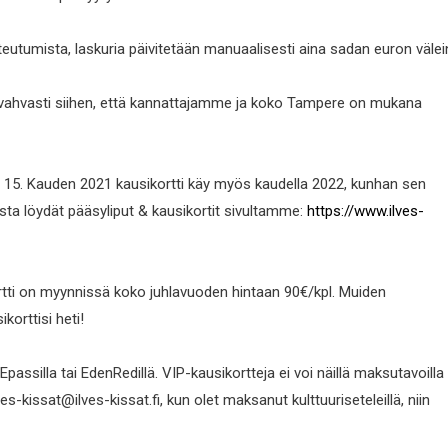
teutumista, laskuria päivitetään manuaalisesti aina sadan euron välei
vahvasti siihen, että kannattajamme ja koko Tampere on mukana
4 ja 15. Kauden 2021 kausikortti käy myös kaudella 2022, kunhan sen
sta löydät pääsyliput & kausikortit sivultamme:
https://www.ilves-
rtti on myynnissä koko juhlavuoden hintaan 90€/kpl. Muiden
korttisi heti!
assilla tai EdenRedillä. VIP-kausikortteja ei voi näillä maksutavoilla
kissat@ilves-kissat.fi, kun olet maksanut kulttuuriseteleillä, niin