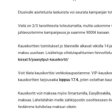
Etusivulle asetetusta laskurista voi seurata kampanjan to
Vielä on 2/3 tavoitteesta toteutumatta, mutta uskomme 
juhlavuotemme kampanjassa ja saamme 9000€ kasaan.
Kausikorttien toimitukset jo tilanneille alkavat viikolla 1
maksu uusitaan. Lisätietoja ottelutapahtumien hinnoittelu
kissat.fi/paasyliput-kausikortit/
Voit tilata kausikorttisi verkkokaupastamme. VIP-kausiko
kausikorttien tarjousaika
loppuu 17.4.
, joten ostathan kausi
Kausikortit voit maksaa myös Smartumilla, EasyBreakilla, Ep
maksaa. Lähetätähän meille sähköpostin osoitteeseen ilves-
tiedämme kohdistaa maksun oikein.