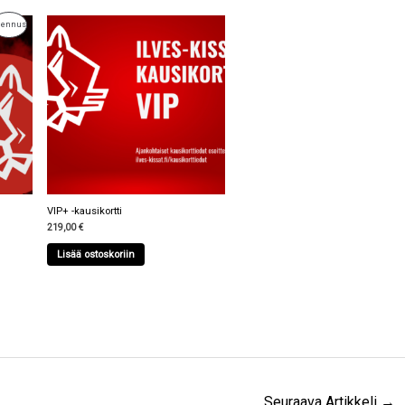
Tuote
lennus
Alennuksessa
VIP+ -kausikortti
219,00
€
Lisää ostoskoriin
Seuraava Artikkeli
→