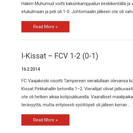
Hakim Muhumud voitti kaksinkamppailun keskikentällä ja v
etukulmaan ja peli oli 1-0. Johtomaalin jälkeen ote oli va
Read More »
I-
I-Kissat – FCV 1-2 (0-1)
Kissat
–
FCV
16.2.2014
1-
2
(0-
FC Vaajakoski osoitti Tampereen vierailullaan olevansa k
1)
Kissat Pirkkahallin betonilla 1–2. Vierailijat olivat jatkuva
ote oli hetken aikaa kotijoukkueella. Vaaralliset maalipai
terävyyttä, mutta erityisesti syöttöpeli oli jälleen kerran …
Read More »