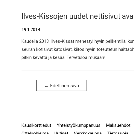
Ilves-Kissojen uudet nettisivut ava
19.1.2014
Kaudella 2013 Ilves-Kissat menestyi hyvin pelikentillä, 
seuran kotisivut katosivat, kiitos hyvin toteutetun haittao
pitkin kevättä ja kesää. Tervetuloa mukaan!
←
Edellinen sivu
Kausikorttiedut
Yhteistyökumppanuus
Maksuehdot
Otteluohjelma
Uutiset
Verkkokauppa
Tietosuoja