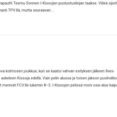
apautti Teemu Sonnen I-Kissojen puolustuslinjan taakse. Viileä sijoi
hvasti TPV:llä, mutta seuraavan …
ova kolmosen joukkue, kun se kaatoi vahvan esityksen jälkeen Ilves-
sti askeleen Kissoja edellä. Vain pelin alussa ja toisen jakson puolivälis
kat menivät FCV:lle lukemin 8–3. I-Kissojen pelissä moni osa-alue kai