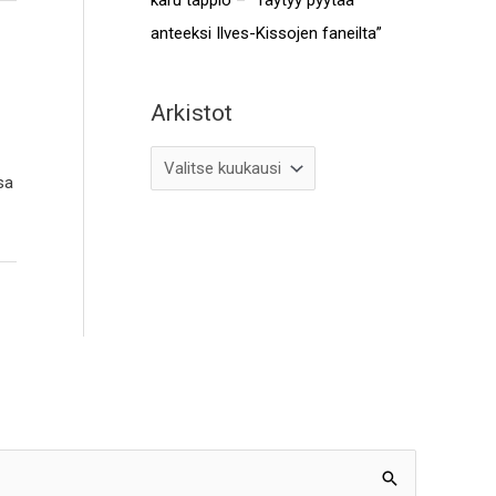
anteeksi Ilves-Kissojen faneilta”
Arkistot
sa
Arkistot