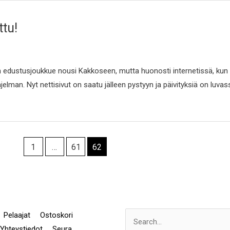
ttu!
kun edustusjoukkue nousi Kakkoseen, mutta huonosti internetissä, kun
hjelman. Nyt nettisivut on saatu jälleen pystyyn ja päivityksiä on luvas
1
…
61
62
Pelaajat
Ostoskori
Search
Yhteystiedot
Seura