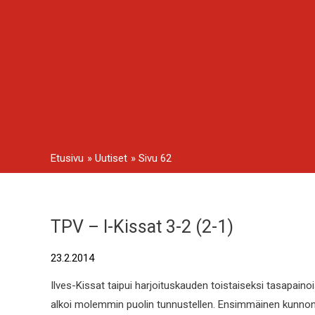
Siirry
sisältöön
Etusivu
Uutiset
Sivu 62
TPV
TPV – I-Kissat 3-2 (2-1)
Artikkelien
–
I-
selaus
Kissat
23.2.2014
3-
2
(2-
Ilves-Kissat taipui harjoituskauden toistaiseksi tasapaino
1)
alkoi molemmin puolin tunnustellen. Ensimmäinen kunnon ma