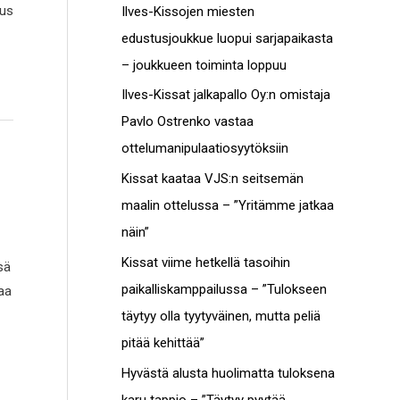
c
tus
Ilves-Kissojen miesten
t
h
edustusjoukkue luopui sarjapaikasta
o
f
– joukkueen toiminta loppuu
t
o
Ilves-Kissat jalkapallo Oy:n omistaja
r
Pavlo Ostrenko vastaa
:
ottelumanipulaatiosyytöksiin
Kissat kaataa VJS:n seitsemän
maalin ottelussa – ”Yritämme jatkaa
näin”
Kissat viime hetkellä tasoihin
sä
paikalliskamppailussa – ”Tulokseen
paa
täytyy olla tyytyväinen, mutta peliä
pitää kehittää”
Hyvästä alusta huolimatta tuloksena
karu tappio – ”Täytyy pyytää