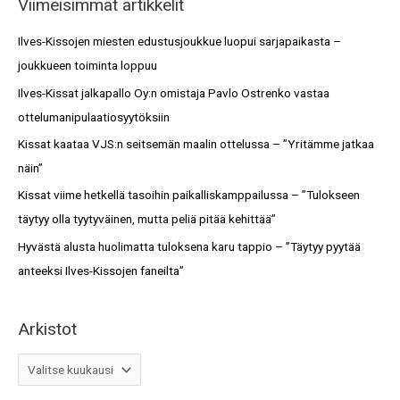
Viimeisimmät artikkelit
r
s
c
Ilves-Kissojen miesten edustusjoukkue luopui sarjapaikasta –
t
h
joukkueen toiminta loppuu
o
f
Ilves-Kissat jalkapallo Oy:n omistaja Pavlo Ostrenko vastaa
t
o
ottelumanipulaatiosyytöksiin
r
Kissat kaataa VJS:n seitsemän maalin ottelussa – ”Yritämme jatkaa
:
näin”
Kissat viime hetkellä tasoihin paikalliskamppailussa – ”Tulokseen
täytyy olla tyytyväinen, mutta peliä pitää kehittää”
Hyvästä alusta huolimatta tuloksena karu tappio – ”Täytyy pyytää
anteeksi Ilves-Kissojen faneilta”
Arkistot