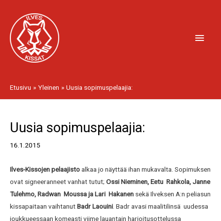
Siirry
Pääv
sisältöön
Etusivu
Yleinen
Uusia sopimuspelaajia:
Artikkelien
Uusia sopimuspelaajia:
selaus
16.1.2015
Ilves-Kissojen pelaajisto
alkaa jo näyttää ihan mukavalta. Sopimuksen
ovat signeeranneet vanhat tutut;
Ossi Nieminen, Eetu Rahkola, Janne
Tulehmo, Radwan Moussa ja Lari Hakanen
sekä Ilveksen A:n peliasun
kissapaitaan vaihtanut
Badr Laouini
. Badr avasi maalitilinsä uudessa
joukkueessaan komeasti viime lauantain harjoitusottelussa