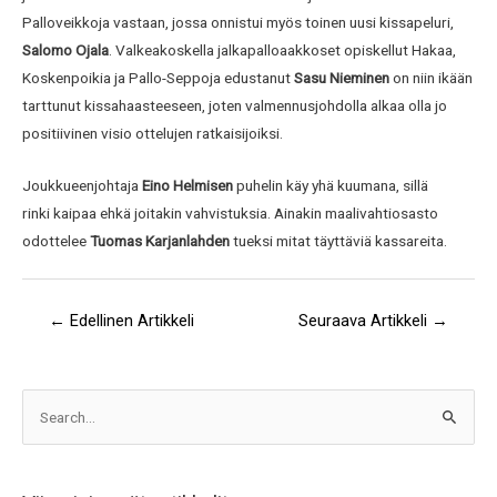
Palloveikkoja vastaan, jossa onnistui myös toinen uusi kissapeluri,
Salomo Ojala
. Valkeakoskella jalkapalloaakkoset opiskellut Hakaa,
Koskenpoikia ja Pallo-Seppoja edustanut
Sasu Nieminen
on niin ikään
tarttunut kissahaasteeseen, joten valmennusjohdolla alkaa olla jo
positiivinen visio ottelujen ratkaisijoiksi.
Joukkueenjohtaja
Eino Helmisen
puhelin käy yhä kuumana, sillä
rinki kaipaa ehkä joitakin vahvistuksia. Ainakin maalivahtiosasto
odottelee
Tuomas Karjanlahden
tueksi mitat täyttäviä kassareita.
←
Edellinen Artikkeli
Seuraava Artikkeli
→
A
S
r
e
k
a
i