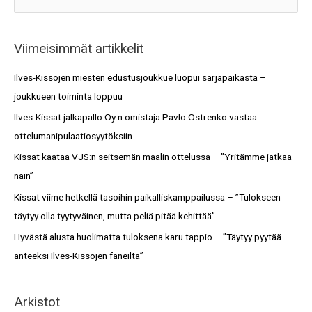
r
e
k
a
i
Viimeisimmät artikkelit
r
s
c
Ilves-Kissojen miesten edustusjoukkue luopui sarjapaikasta –
t
h
joukkueen toiminta loppuu
o
f
Ilves-Kissat jalkapallo Oy:n omistaja Pavlo Ostrenko vastaa
t
o
ottelumanipulaatiosyytöksiin
r
Kissat kaataa VJS:n seitsemän maalin ottelussa – ”Yritämme jatkaa
:
näin”
Kissat viime hetkellä tasoihin paikalliskamppailussa – ”Tulokseen
täytyy olla tyytyväinen, mutta peliä pitää kehittää”
Hyvästä alusta huolimatta tuloksena karu tappio – ”Täytyy pyytää
anteeksi Ilves-Kissojen faneilta”
Arkistot