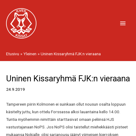
Siirry
Pääv
sisältöön
Etusivu
Yleinen
Uninen Kissaryhmä FJK:n vieraana
Artikkelien
Uninen Kissaryhmä FJK:n vieraana
selaus
24.9.2019
Tampereen piirin Kolmonen ei suinkaan ollut nousun osalta loppuun
käsitelty juttu, kun ottelu Forssassa alkoi lauantaina kello 14.00.
Tuntia myöhemmin nimittäin starttasivat omaan peliinsä HJS
vastustajanaan NoPS. Jos NoPS olisi taistellut miehekkäästi pisteet
mukaansa Nokialle, olisi sarjanousu jäänyt viimeisen kierroksen