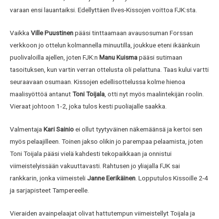
varaan ensi lauantaiksi. Edellyttäen Ilves-Kissojen voittoa FJK:sta.
Vaikka
Ville Puustinen
pääsi tinttaamaan avausosuman Forssan
verkkoon jo ottelun kolmannella minuutilla, joukkue eteni ikäänkuin
puolivaloilla ajellen, joten FJK:n
Manu Kuisma
pääsi sutimaan
tasoituksen, kun vartin verran ottelusta oli pelattuna. Taas kului vartti
seuraavaan osumaan. Kissojen edellisottelussa kolme hienoa
maalisyöttöä antanut
Toni Toijala
, otti nyt myös maalintekijän roolin.
Vieraat johtoon 1-2, joka tulos kesti puoliajalle saakka.
Valmentaja
Kari Sainio
ei ollut tyytyväinen näkemäänsä ja kertoi sen
myös pelaajilleen. Toinen jakso olikin jo parempaa pelaamista, joten
Toni Toijala pääsi vielä kahdesti tekopaikkaan ja onnistui
viimeistelyissään vakuuttavasti. Rahtusen jo yliajalla FJK sai
rankkarin, jonka viimeisteli
Janne
Eerikäinen
. Lopputulos Kissoille 2-4
ja sarjapisteet Tampereelle.
Vieraiden avainpelaajat olivat hattutempun viimeistellyt Toijala ja