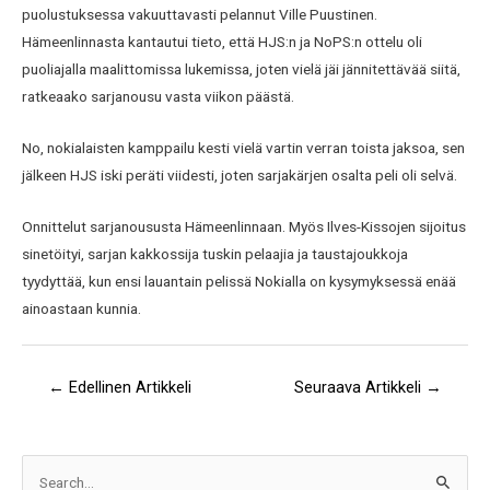
puolustuksessa vakuuttavasti pelannut Ville Puustinen.
Hämeenlinnasta kantautui tieto, että HJS:n ja NoPS:n ottelu oli
puoliajalla maalittomissa lukemissa, joten vielä jäi jännitettävää siitä,
ratkeaako sarjanousu vasta viikon päästä.
No, nokialaisten kamppailu kesti vielä vartin verran toista jaksoa, sen
jälkeen HJS iski peräti viidesti, joten sarjakärjen osalta peli oli selvä.
Onnittelut sarjanoususta Hämeenlinnaan. Myös Ilves-Kissojen sijoitus
sinetöityi, sarjan kakkossija tuskin pelaajia ja taustajoukkoja
tyydyttää, kun ensi lauantain pelissä Nokialla on kysymyksessä enää
ainoastaan kunnia.
←
Edellinen Artikkeli
Seuraava Artikkeli
→
A
S