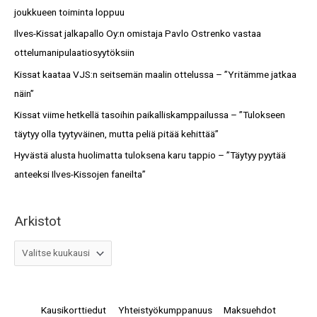
h
joukkueen toiminta loppuu
o
f
Ilves-Kissat jalkapallo Oy:n omistaja Pavlo Ostrenko vastaa
t
o
ottelumanipulaatiosyytöksiin
r
Kissat kaataa VJS:n seitsemän maalin ottelussa – ”Yritämme jatkaa
:
näin”
Kissat viime hetkellä tasoihin paikalliskamppailussa – ”Tulokseen
täytyy olla tyytyväinen, mutta peliä pitää kehittää”
Hyvästä alusta huolimatta tuloksena karu tappio – ”Täytyy pyytää
anteeksi Ilves-Kissojen faneilta”
Arkistot
Kausikorttiedut
Yhteistyökumppanuus
Maksuehdot