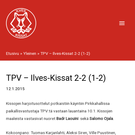
Siirry
Pääv
sisältöön
Etusivu
Yleinen
TPV – Ilves-Kissat 2-2 (1-2)
Artikkelien
TPV – Ilves-Kissat 2-2 (1-2)
selaus
12.1.2015
Kissojen harjoitusottelut potkaistiin käyntiin Pirkkahallissa
paikallisvastustaja TPV:tä vastaan lauantaina 10.1. Kissojen
maaleista vastasivat nuoret
Badr Laouini
sekä
Salomo Ojala
.
Kokoonpano: Tuomas Karjanlahti; Aleksi Siren, Ville Puustinen,