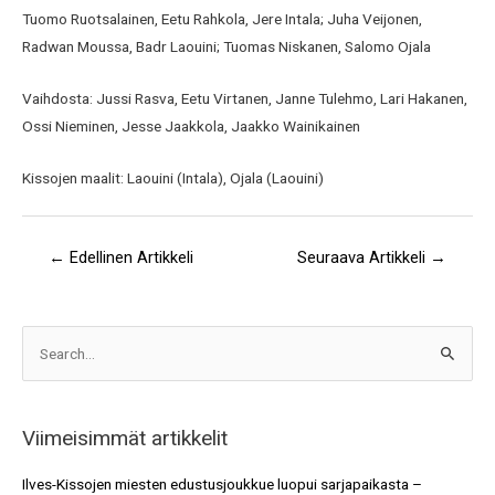
Tuomo Ruotsalainen, Eetu Rahkola, Jere Intala; Juha Veijonen,
Radwan Moussa, Badr Laouini; Tuomas Niskanen, Salomo Ojala
Vaihdosta: Jussi Rasva, Eetu Virtanen, Janne Tulehmo, Lari Hakanen,
Ossi Nieminen, Jesse Jaakkola, Jaakko Wainikainen
Kissojen maalit: Laouini (Intala), Ojala (Laouini)
←
Edellinen Artikkeli
Seuraava Artikkeli
→
A
S
r
e
k
a
i
Viimeisimmät artikkelit
r
s
c
Ilves-Kissojen miesten edustusjoukkue luopui sarjapaikasta –
t